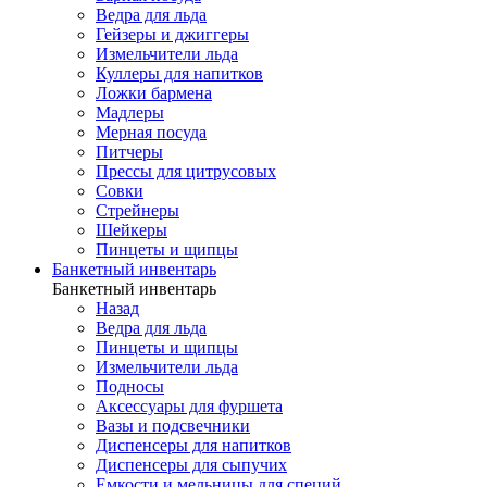
Ведра для льда
Гейзеры и джиггеры
Измельчители льда
Куллеры для напитков
Ложки бармена
Мадлеры
Мерная посуда
Питчеры
Прессы для цитрусовых
Совки
Стрейнеры
Шейкеры
Пинцеты и щипцы
Банкетный инвентарь
Банкетный инвентарь
Назад
Ведра для льда
Пинцеты и щипцы
Измельчители льда
Подносы
Аксессуары для фуршета
Вазы и подсвечники
Диспенсеры для напитков
Диспенсеры для сыпучих
Емкости и мельницы для специй