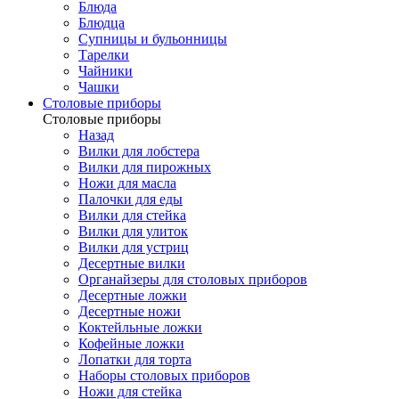
Блюда
Блюдца
Супницы и бульонницы
Тарелки
Чайники
Чашки
Cтоловые приборы
Cтоловые приборы
Назад
Вилки для лобстера
Вилки для пирожных
Ножи для масла
Палочки для еды
Вилки для стейка
Вилки для улиток
Вилки для устриц
Десертные вилки
Органайзеры для столовых приборов
Десертные ложки
Десертные ножи
Коктейльные ложки
Кофейные ложки
Лопатки для торта
Наборы столовых приборов
Ножи для стейка