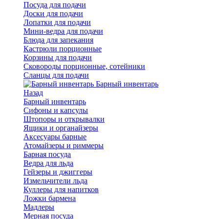
Посуда для подачи
Доски для подачи
Лопатки для подачи
Мини-ведра для подачи
Блюда для запекания
Кастрюли порционные
Корзины для подачи
Сковороды порционные, сотейники
Сланцы для подачи
Барный инвентарь
Назад
Барный инвентарь
Сифоны и капсулы
Штопоры и открывалки
Ящики и органайзеры
Аксесуары барные
Атомайзеры и риммеры
Барная посуда
Ведра для льда
Гейзеры и джиггеры
Измельчители льда
Куллеры для напитков
Ложки бармена
Мадлеры
Мерная посуда