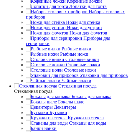
Кофейные ложки
Лопатки для торта
Наборы столовых
приборов
Ножи для стейка
Ножи для устриц
Ножи для фруктов
Приборы для
сервировки
Рыбные вилки
Рыбные ножи
Столовые вилки
Столовые ложки
Столовые ножи
Упаковки для приборов
Чайные ложки
Стеклянная посуда
Стеклянная посуда
Бокалы для коньяка
Бокалы шале
Декантеры
Бутылки
Кружки из стекла
Стаканы для воды
Банки