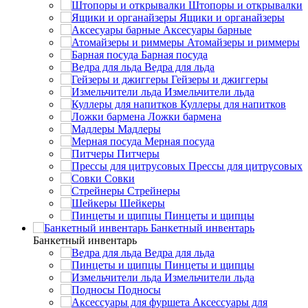
Штопоры и открывалки
Ящики и органайзеры
Аксесуары барные
Атомайзеры и риммеры
Барная посуда
Ведра для льда
Гейзеры и джиггеры
Измельчители льда
Куллеры для напитков
Ложки бармена
Мадлеры
Мерная посуда
Питчеры
Прессы для цитрусовых
Совки
Стрейнеры
Шейкеры
Пинцеты и щипцы
Банкетный инвентарь
Банкетный инвентарь
Ведра для льда
Пинцеты и щипцы
Измельчители льда
Подносы
Аксессуары для