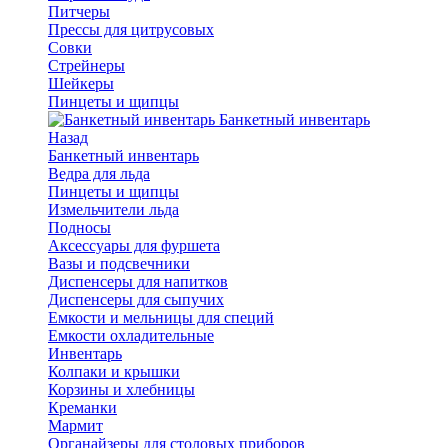
Питчеры
Прессы для цитрусовых
Совки
Стрейнеры
Шейкеры
Пинцеты и щипцы
Банкетный инвентарь
Назад
Банкетный инвентарь
Ведра для льда
Пинцеты и щипцы
Измельчители льда
Подносы
Аксессуары для фуршета
Вазы и подсвечники
Диспенсеры для напитков
Диспенсеры для сыпучих
Емкости и мельницы для специй
Емкости охладительные
Инвентарь
Колпаки и крышки
Корзины и хлебницы
Креманки
Мармит
Органайзеры для столовых приборов