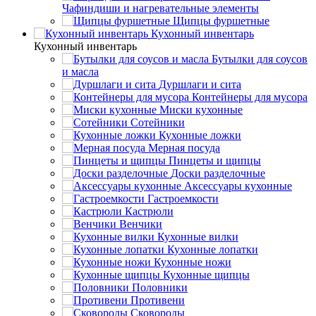
Чафиндиши и нагревательные элементы
Щипцы фуршетные
Кухонный инвентарь
Кухонный инвентарь
Бутылки для соусов
и масла
Дуршлаги и сита
Контейнеры для мусора
Миски кухонные
Сотейники
Кухонные ложки
Мерная посуда
Пинцеты и щипцы
Доски разделочные
Аксессуары кухонные
Гастроемкости
Кастрюли
Венчики
Кухонные вилки
Кухонные лопатки
Кухонные ножи
Кухонные щипцы
Половники
Противени
Сковороды