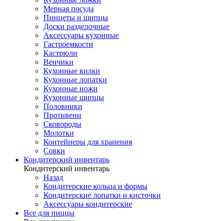
Мерная посуда
Пинцеты и щипцы
Доски разделочные
Аксессуары кухонные
Гастроемкости
Кастрюли
Венчики
Кухонные вилки
Кухонные лопатки
Кухонные ножи
Кухонные щипцы
Половники
Противени
Сковороды
Молотки
Контейнеры для хранения
Совки
Кондитерский инвентарь
Кондитерский инвентарь
Назад
Кондитерские кольца и формы
Кондитерские лопатки и кисточки
Аксессуары кондитерские
Все для пиццы