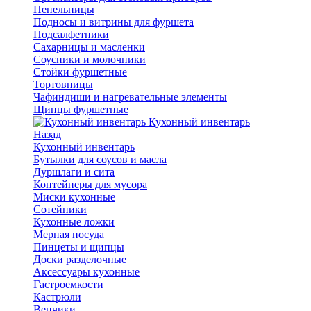
Пепельницы
Подносы и витрины для фуршета
Подсалфетники
Сахарницы и масленки
Соусники и молочники
Стойки фуршетные
Тортовницы
Чафиндиши и нагревательные элементы
Щипцы фуршетные
Кухонный инвентарь
Назад
Кухонный инвентарь
Бутылки для соусов и масла
Дуршлаги и сита
Контейнеры для мусора
Миски кухонные
Сотейники
Кухонные ложки
Мерная посуда
Пинцеты и щипцы
Доски разделочные
Аксессуары кухонные
Гастроемкости
Кастрюли
Венчики