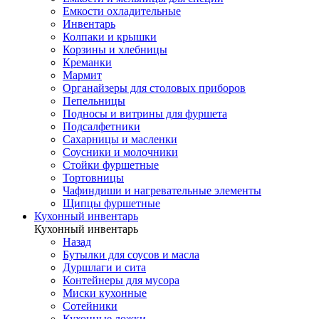
Емкости охладительные
Инвентарь
Колпаки и крышки
Корзины и хлебницы
Креманки
Мармит
Органайзеры для столовых приборов
Пепельницы
Подносы и витрины для фуршета
Подсалфетники
Сахарницы и масленки
Соусники и молочники
Стойки фуршетные
Тортовницы
Чафиндиши и нагревательные элементы
Щипцы фуршетные
Кухонный инвентарь
Кухонный инвентарь
Назад
Бутылки для соусов и масла
Дуршлаги и сита
Контейнеры для мусора
Миски кухонные
Сотейники
Кухонные ложки