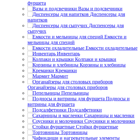
фуршета
Вазы и подсвечники
Диспенсеры для
напитков
Диспенсеры для
сыпучих
Емкости и
мельницы для специй
Емкости охладительные
Инвентарь
Колпаки и крышки
Корзины и хлебницы
Креманки
Мармит
Органайзеры для столовых приборов
Пепельницы
Подносы и
витрины для фуршета
Подсалфетники
Сахарницы и масленки
Соусники и молочники
Стойки фуршетные
Тортовницы