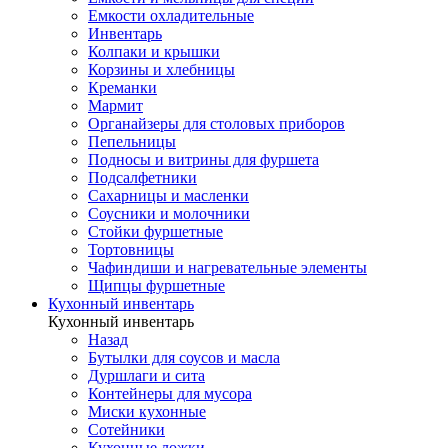
Емкости охладительные
Инвентарь
Колпаки и крышки
Корзины и хлебницы
Креманки
Мармит
Органайзеры для столовых приборов
Пепельницы
Подносы и витрины для фуршета
Подсалфетники
Сахарницы и масленки
Соусники и молочники
Стойки фуршетные
Тортовницы
Чафиндиши и нагревательные элементы
Щипцы фуршетные
Кухонный инвентарь
Кухонный инвентарь
Назад
Бутылки для соусов и масла
Дуршлаги и сита
Контейнеры для мусора
Миски кухонные
Сотейники
Кухонные ложки