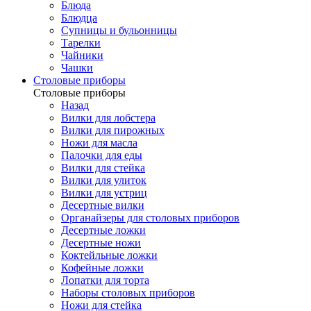
Блюда
Блюдца
Супницы и бульонницы
Тарелки
Чайники
Чашки
Cтоловые приборы
Cтоловые приборы
Назад
Вилки для лобстера
Вилки для пирожных
Ножи для масла
Палочки для еды
Вилки для стейка
Вилки для улиток
Вилки для устриц
Десертные вилки
Органайзеры для столовых приборов
Десертные ложки
Десертные ножи
Коктейльные ложки
Кофейные ложки
Лопатки для торта
Наборы столовых приборов
Ножи для стейка