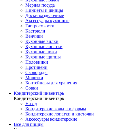
Мерная посуда
Пинцеты и щипцы
Доски разделочные
Аксессуары кухонные
Гастроемкости
Кастрюли
Венчики
Кухонные вилки
Кухонные лопатки
Кухонные ножи
Кухонные щипцы
Половники
Противени
Сковороды
Молотки
Контейнеры для хранения
Совки
Кондитерский инвентарь
Кондитерский инвентарь
Назад
Кондитерские кольца и формы
Кондитерские лопатки и кисточки
Аксессуары кондитерские
Все для пиццы