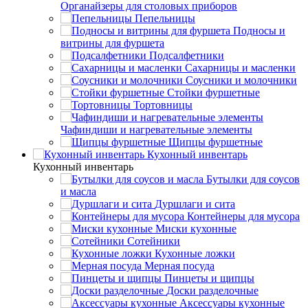
Органайзеры для столовых приборов
Пепельницы
Подносы и
витрины для фуршета
Подсалфетники
Сахарницы и масленки
Соусники и молочники
Стойки фуршетные
Тортовницы
Чафиндиши и нагревательные элементы
Щипцы фуршетные
Кухонный инвентарь
Кухонный инвентарь
Бутылки для соусов
и масла
Дуршлаги и сита
Контейнеры для мусора
Миски кухонные
Сотейники
Кухонные ложки
Мерная посуда
Пинцеты и щипцы
Доски разделочные
Аксессуары кухонные