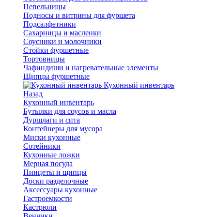
Пепельницы
Подносы и витрины для фуршета
Подсалфетники
Сахарницы и масленки
Соусники и молочники
Стойки фуршетные
Тортовницы
Чафиндиши и нагревательные элементы
Щипцы фуршетные
Кухонный инвентарь
Назад
Кухонный инвентарь
Бутылки для соусов и масла
Дуршлаги и сита
Контейнеры для мусора
Миски кухонные
Сотейники
Кухонные ложки
Мерная посуда
Пинцеты и щипцы
Доски разделочные
Аксессуары кухонные
Гастроемкости
Кастрюли
Венчики