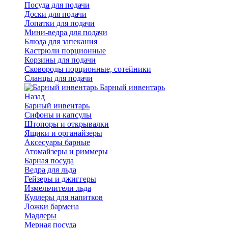
Посуда для подачи
Доски для подачи
Лопатки для подачи
Мини-ведра для подачи
Блюда для запекания
Кастрюли порционные
Корзины для подачи
Сковороды порционные, сотейники
Сланцы для подачи
Барный инвентарь
Назад
Барный инвентарь
Сифоны и капсулы
Штопоры и открывалки
Ящики и органайзеры
Аксесуары барные
Атомайзеры и риммеры
Барная посуда
Ведра для льда
Гейзеры и джиггеры
Измельчители льда
Куллеры для напитков
Ложки бармена
Мадлеры
Мерная посуда