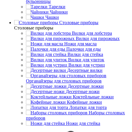
бульонницы
Тарелки
Чайники
Чашки
Cтоловые приборы
Cтоловые приборы
Вилки для лобстера
Вилки для пирожных
Ножи для масла
Палочки для еды
Вилки для стейка
Вилки для улиток
Вилки для устриц
Десертные вилки
Органайзеры для столовых приборов
Десертные ложки
Десертные ножи
Коктейльные ложки
Кофейные ложки
Лопатки для торта
Наборы столовых
приборов
Ножи для стейка