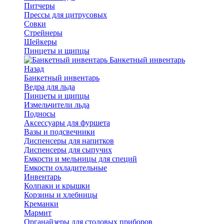
Питчеры
Прессы для цитрусовых
Совки
Стрейнеры
Шейкеры
Пинцеты и щипцы
Банкетный инвентарь
Назад
Банкетный инвентарь
Ведра для льда
Пинцеты и щипцы
Измельчители льда
Подносы
Аксессуары для фуршета
Вазы и подсвечники
Диспенсеры для напитков
Диспенсеры для сыпучих
Емкости и мельницы для специй
Емкости охладительные
Инвентарь
Колпаки и крышки
Корзины и хлебницы
Креманки
Мармит
Органайзеры для столовых приборов