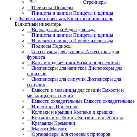
Стрейнеры
Шейкеры
Пинцеты и щипцы
Банкетный инвентарь
Банкетный инвентарь
Ведра для льда
Пинцеты и щипцы
Измельчители льда
Подносы
Аксессуары для
фуршета
Вазы и подсвечники
Диспенсеры для
напитков
Диспенсеры для
сыпучих
Емкости и
мельницы для специй
Емкости охладительные
Инвентарь
Колпаки и крышки
Корзины и хлебницы
Креманки
Мармит