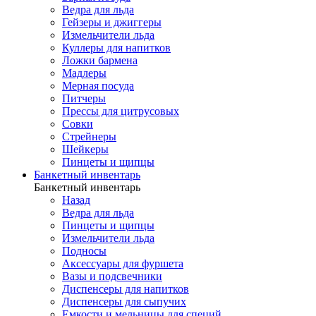
Ведра для льда
Гейзеры и джиггеры
Измельчители льда
Куллеры для напитков
Ложки бармена
Мадлеры
Мерная посуда
Питчеры
Прессы для цитрусовых
Совки
Стрейнеры
Шейкеры
Пинцеты и щипцы
Банкетный инвентарь
Банкетный инвентарь
Назад
Ведра для льда
Пинцеты и щипцы
Измельчители льда
Подносы
Аксессуары для фуршета
Вазы и подсвечники
Диспенсеры для напитков
Диспенсеры для сыпучих
Емкости и мельницы для специй