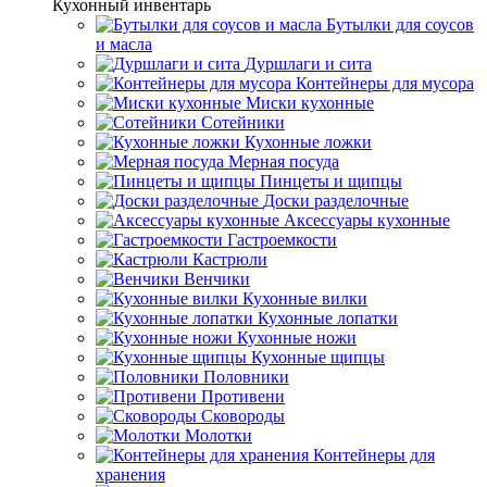
Кухонный инвентарь
Бутылки для соусов
и масла
Дуршлаги и сита
Контейнеры для мусора
Миски кухонные
Сотейники
Кухонные ложки
Мерная посуда
Пинцеты и щипцы
Доски разделочные
Аксессуары кухонные
Гастроемкости
Кастрюли
Венчики
Кухонные вилки
Кухонные лопатки
Кухонные ножи
Кухонные щипцы
Половники
Противени
Сковороды
Молотки
Контейнеры для
хранения