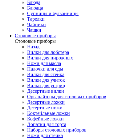
Блюда
Блюдца
Супницы и бульонницы
Тарелки
Чайники
Чашки
Cтоловые приборы
Cтоловые приборы
Назад
Вилки для лобстера
Вилки для пирожных
Ножи для масла
Палочки для еды
Вилки для стейка
Вилки для улиток
Вилки для устриц
Десертные вилки
Органайзеры для столовых приборов
Десертные ложки
Десертные ножи
Коктейльные ложки
Кофейные ложки
Лопатки для торта
Наборы столовых приборов
Ножи для стейка