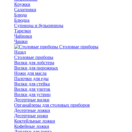
Кружки
Салатники
Блюда
Блюдца
Супницы и бульонницы
Тарелки
Чайники
Чашки
Cтоловые приборы
Назад
Cтоловые приборы
Вилки для лобстера
Вилки для пирожных
Ножи для масла
Палочки для еды
Вилки для стейка
Вилки для улиток
Вилки для устриц
Десертные вилки
Органайзеры для столовых приборов
Десертные ложки
Десертные ножи
Коктейльные ложки
Кофейные ложки
Лопатки для торта