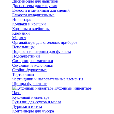
Диспенсеры для напитков
Диспенсеры для сыпучих
Емкости и мельницы для специй
Емкости охладительные
Инвентарь
Колпаки и крышки
Корзины и хлебницы
Креманки
Мармит
Органайзеры для столовых приборов
Пепельницы
Подносы и витрины для фуршета
Подсалфетники
Сахарницы и масленки
Соусники и молочники
Стойки фуршетные
Тортовницы
Чафиндиши и нагревательные элементы
Щипцы фуршетные
Кухонный инвентарь
Назад
Кухонный инвентарь
Бутылки для соусов и масла
Дуршлаги и сита
Контейнеры для мусора