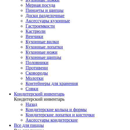
Мерная посуда
Пинцеты и щипцы
Доски разделочные
Аксессуары кухонные
Гастроемкости
Кастрюли
Венчики
Кухонные вилки
Кухонные лопатки
Кухонные ножи
Кухонные щипцы
Половники
Противени
Сковороды
Молотки
Контейнеры для хранения
Совки
Кондитерский инвентарь
Кондитерский инвентарь
Назад
Кондитерские кольца и формы
Кондитерские лопатки и кисточки
Аксессуары кондитерские
Все для пиццы