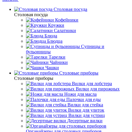
Столовая посуда
Столовая посуда
Кофейники
Кружки
Салатники
Блюда
Блюдца
Супницы и
бульонницы
Тарелки
Чайники
Чашки
Cтоловые приборы
Cтоловые приборы
Вилки для лобстера
Вилки для пирожных
Ножи для масла
Палочки для еды
Вилки для стейка
Вилки для улиток
Вилки для устриц
Десертные вилки
Органайзеры для столовых приборов