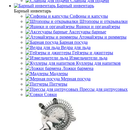
Сланцы для подачи
Барный инвентарь
Барный инвентарь
Сифоны и капсулы
Штопоры и открывалки
Ящики и органайзеры
Аксесуары барные
Атомайзеры и риммеры
Барная посуда
Ведра для льда
Гейзеры и джиггеры
Измельчители льда
Куллеры для напитков
Ложки бармена
Мадлеры
Мерная посуда
Питчеры
Прессы для цитрусовых
Совки