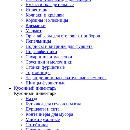
Емкости охладительные
Инвентарь
Колпаки и крышки
Корзины и хлебницы
Креманки
Мармит
Органайзеры для столовых приборов
Пепельницы
Подносы и витрины для фуршета
Подсалфетники
Сахарницы и масленки
Соусники и молочники
Стойки фуршетные
Тортовницы
Чафиндиши и нагревательные элементы
Щипцы фуршетные
Кухонный инвентарь
Кухонный инвентарь
Назад
Бутылки для соусов и масла
Дуршлаги и сита
Контейнеры для мусора
Миски кухонные
Сотейники
Кухонные ложки