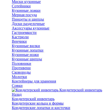
Миски кухонные
Сотейники
Кухонные ложки
Мерная посуда
Пинцеты и щипцы
Доски разделочные
Аксессуары кухонные
Гастроемкости
Кастрюли
Венчики
Кухонные вилки
Кухонные лопатки
Кухонные ножи
Кухонные щипцы
Половники
Противени
Сковороды
Молотки
Контейнеры для хранения
Совки
Кондитерский инвентарь
Назад
Кондитерский инвентарь
Кондитерские кольца и формы
Кондитерские лопатки и кисточки