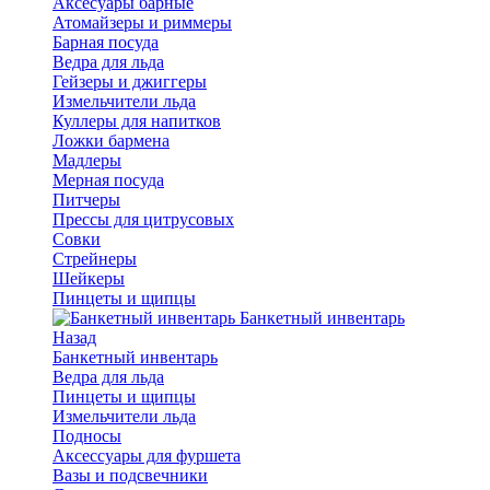
Аксесуары барные
Атомайзеры и риммеры
Барная посуда
Ведра для льда
Гейзеры и джиггеры
Измельчители льда
Куллеры для напитков
Ложки бармена
Мадлеры
Мерная посуда
Питчеры
Прессы для цитрусовых
Совки
Стрейнеры
Шейкеры
Пинцеты и щипцы
Банкетный инвентарь
Назад
Банкетный инвентарь
Ведра для льда
Пинцеты и щипцы
Измельчители льда
Подносы
Аксессуары для фуршета
Вазы и подсвечники