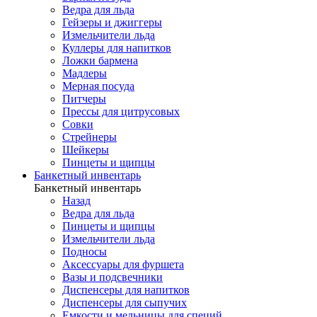
Ведра для льда
Гейзеры и джиггеры
Измельчители льда
Куллеры для напитков
Ложки бармена
Мадлеры
Мерная посуда
Питчеры
Прессы для цитрусовых
Совки
Стрейнеры
Шейкеры
Пинцеты и щипцы
Банкетный инвентарь
Банкетный инвентарь
Назад
Ведра для льда
Пинцеты и щипцы
Измельчители льда
Подносы
Аксессуары для фуршета
Вазы и подсвечники
Диспенсеры для напитков
Диспенсеры для сыпучих
Емкости и мельницы для специй