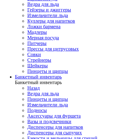
Ведра для льда
Гейзеры и джиггеры
Измельчители льда
Куллеры для напитков
Ложки бармена
Мадлеры
Мерная посуда
Питчеры
Прессы для цитрусовых
Совки
Стрейнеры
Шейкеры
Пинцеты и щипцы
Банкетный инвентарь
Банкетный инвентарь
Назад
Ведра для льда
Пинцеты и щипцы
Измельчители льда
Подносы
Аксессуары для фуршета
Вазы и подсвечники
Диспенсеры для напитков
Диспенсеры для сыпучих
Емкости и мельницы для специй