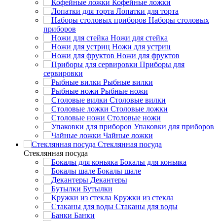
Кофейные ложки
Лопатки для торта
Наборы столовых
приборов
Ножи для стейка
Ножи для устриц
Ножи для фруктов
Приборы для
сервировки
Рыбные вилки
Рыбные ножи
Столовые вилки
Столовые ложки
Столовые ножи
Упаковки для приборов
Чайные ложки
Стеклянная посуда
Стеклянная посуда
Бокалы для коньяка
Бокалы шале
Декантеры
Бутылки
Кружки из стекла
Стаканы для воды
Банки