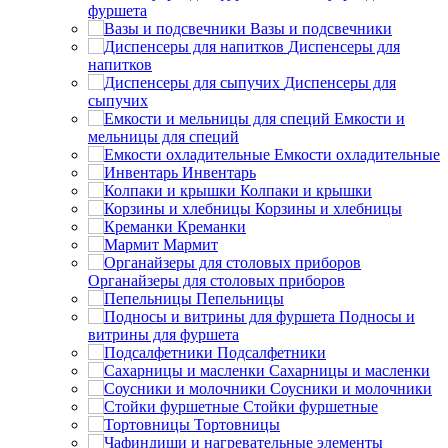
фуршета
Вазы и подсвечники
Диспенсеры для
напитков
Диспенсеры для
сыпучих
Емкости и
мельницы для специй
Емкости охладительные
Инвентарь
Колпаки и крышки
Корзины и хлебницы
Креманки
Мармит
Органайзеры для столовых приборов
Пепельницы
Подносы и
витрины для фуршета
Подсалфетники
Сахарницы и масленки
Соусники и молочники
Стойки фуршетные
Тортовницы