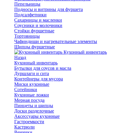
Пепельницы
Подносы и витрины для фуршета
Подсалфетники
Сахарницы и масленки
Соусники и молочники
Стойки фуршетные
Тортовницы
Чафиндиши и нагревательные элементы
Щипцы фуршетные
Кухонный инвентарь
Назад
Кухонный инвентарь
Бутылки для соусов и масла
Дуршлаги и сита
Контейнеры для мусора
Миски кухонные
Сотейники
Кухонные ложки
Мерная посуда
Пинцеты и щипцы
Доски разделочные
Аксессуары кухонные
Гастроемкости
Кастрюли
Венчики