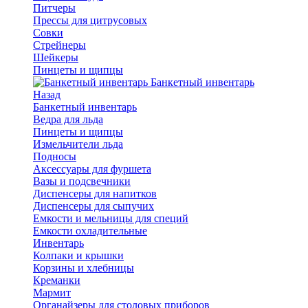
Питчеры
Прессы для цитрусовых
Совки
Стрейнеры
Шейкеры
Пинцеты и щипцы
Банкетный инвентарь
Назад
Банкетный инвентарь
Ведра для льда
Пинцеты и щипцы
Измельчители льда
Подносы
Аксессуары для фуршета
Вазы и подсвечники
Диспенсеры для напитков
Диспенсеры для сыпучих
Емкости и мельницы для специй
Емкости охладительные
Инвентарь
Колпаки и крышки
Корзины и хлебницы
Креманки
Мармит
Органайзеры для столовых приборов