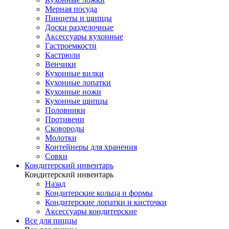
Мерная посуда
Пинцеты и щипцы
Доски разделочные
Аксессуары кухонные
Гастроемкости
Кастрюли
Венчики
Кухонные вилки
Кухонные лопатки
Кухонные ножи
Кухонные щипцы
Половники
Противени
Сковороды
Молотки
Контейнеры для хранения
Совки
Кондитерский инвентарь
Кондитерский инвентарь
Назад
Кондитерские кольца и формы
Кондитерские лопатки и кисточки
Аксессуары кондитерские
Все для пиццы