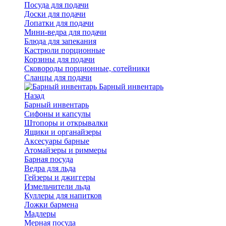
Посуда для подачи
Доски для подачи
Лопатки для подачи
Мини-ведра для подачи
Блюда для запекания
Кастрюли порционные
Корзины для подачи
Сковороды порционные, сотейники
Сланцы для подачи
Барный инвентарь
Назад
Барный инвентарь
Сифоны и капсулы
Штопоры и открывалки
Ящики и органайзеры
Аксесуары барные
Атомайзеры и риммеры
Барная посуда
Ведра для льда
Гейзеры и джиггеры
Измельчители льда
Куллеры для напитков
Ложки бармена
Мадлеры
Мерная посуда