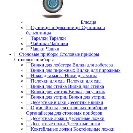
Блюдца
Супницы и
бульонницы
Тарелки
Чайники
Чашки
Cтоловые приборы
Cтоловые приборы
Вилки для лобстера
Вилки для пирожных
Ножи для масла
Палочки для еды
Вилки для стейка
Вилки для улиток
Вилки для устриц
Десертные вилки
Органайзеры для столовых приборов
Десертные ложки
Десертные ножи
Коктейльные ложки