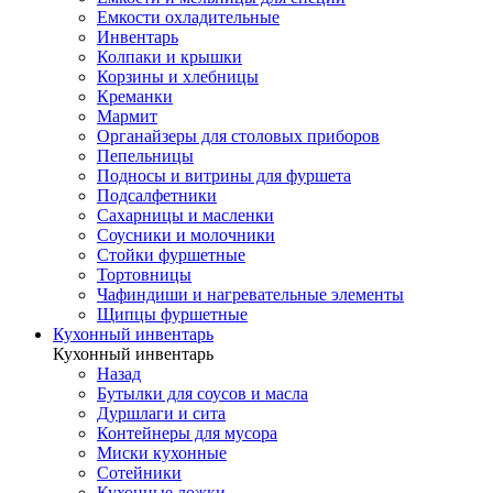
Емкости охладительные
Инвентарь
Колпаки и крышки
Корзины и хлебницы
Креманки
Мармит
Органайзеры для столовых приборов
Пепельницы
Подносы и витрины для фуршета
Подсалфетники
Сахарницы и масленки
Соусники и молочники
Стойки фуршетные
Тортовницы
Чафиндиши и нагревательные элементы
Щипцы фуршетные
Кухонный инвентарь
Кухонный инвентарь
Назад
Бутылки для соусов и масла
Дуршлаги и сита
Контейнеры для мусора
Миски кухонные
Сотейники
Кухонные ложки