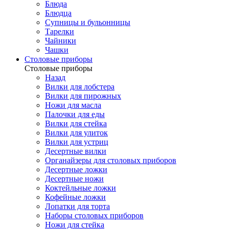
Блюда
Блюдца
Супницы и бульонницы
Тарелки
Чайники
Чашки
Cтоловые приборы
Cтоловые приборы
Назад
Вилки для лобстера
Вилки для пирожных
Ножи для масла
Палочки для еды
Вилки для стейка
Вилки для улиток
Вилки для устриц
Десертные вилки
Органайзеры для столовых приборов
Десертные ложки
Десертные ножи
Коктейльные ложки
Кофейные ложки
Лопатки для торта
Наборы столовых приборов
Ножи для стейка