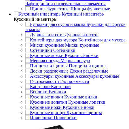
Чафиндиши и нагревательные элементы
Щипцы фуршетные
Кухонный инвентарь
Кухонный инвентарь
Бутылки для соусов
и масла
Дуршлаги и сита
Контейнеры для мусора
Миски кухонные
Сотейники
Кухонные ложки
Мерная посуда
Пинцеты и щипцы
Доски разделочные
Аксессуары кухонные
Гастроемкости
Кастрюли
Венчики
Кухонные вилки
Кухонные лопатки
Кухонные ножи
Кухонные щипцы
Половники