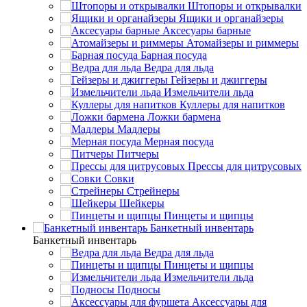
Штопоры и открывалки
Ящики и органайзеры
Аксесуары барные
Атомайзеры и риммеры
Барная посуда
Ведра для льда
Гейзеры и джиггеры
Измельчители льда
Куллеры для напитков
Ложки бармена
Мадлеры
Мерная посуда
Питчеры
Прессы для цитрусовых
Совки
Стрейнеры
Шейкеры
Пинцеты и щипцы
Банкетный инвентарь
Банкетный инвентарь
Ведра для льда
Пинцеты и щипцы
Измельчители льда
Подносы
Аксессуары для