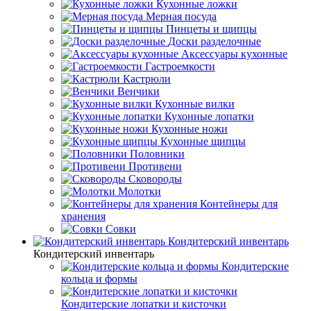
Кухонные ложки
Мерная посуда
Пинцеты и щипцы
Доски разделочные
Аксессуары кухонные
Гастроемкости
Кастрюли
Венчики
Кухонные вилки
Кухонные лопатки
Кухонные ножи
Кухонные щипцы
Половники
Противени
Сковороды
Молотки
Контейнеры для
хранения
Совки
Кондитерский инвентарь
Кондитерский инвентарь
Кондитерские
кольца и формы
Кондитерские лопатки и кисточки