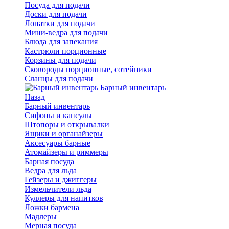
Посуда для подачи
Доски для подачи
Лопатки для подачи
Мини-ведра для подачи
Блюда для запекания
Кастрюли порционные
Корзины для подачи
Сковороды порционные, сотейники
Сланцы для подачи
Барный инвентарь
Назад
Барный инвентарь
Сифоны и капсулы
Штопоры и открывалки
Ящики и органайзеры
Аксесуары барные
Атомайзеры и риммеры
Барная посуда
Ведра для льда
Гейзеры и джиггеры
Измельчители льда
Куллеры для напитков
Ложки бармена
Мадлеры
Мерная посуда