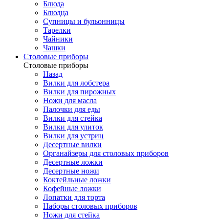
Блюда
Блюдца
Супницы и бульонницы
Тарелки
Чайники
Чашки
Cтоловые приборы
Cтоловые приборы
Назад
Вилки для лобстера
Вилки для пирожных
Ножи для масла
Палочки для еды
Вилки для стейка
Вилки для улиток
Вилки для устриц
Десертные вилки
Органайзеры для столовых приборов
Десертные ложки
Десертные ножи
Коктейльные ложки
Кофейные ложки
Лопатки для торта
Наборы столовых приборов
Ножи для стейка