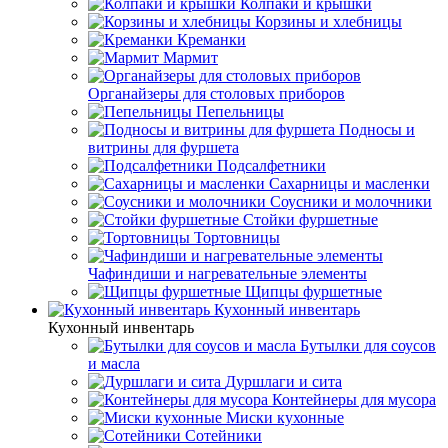
Колпаки и крышки
Корзины и хлебницы
Креманки
Мармит
Органайзеры для столовых приборов
Пепельницы
Подносы и
витрины для фуршета
Подсалфетники
Сахарницы и масленки
Соусники и молочники
Стойки фуршетные
Тортовницы
Чафиндиши и нагревательные элементы
Щипцы фуршетные
Кухонный инвентарь
Кухонный инвентарь
Бутылки для соусов
и масла
Дуршлаги и сита
Контейнеры для мусора
Миски кухонные
Сотейники