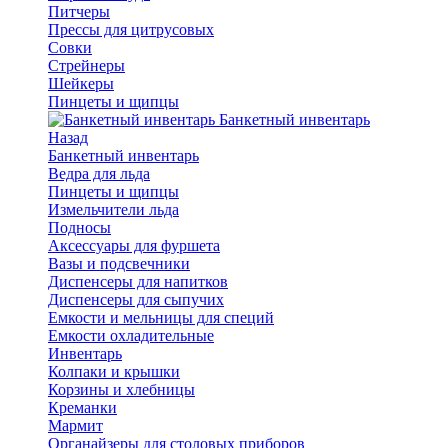
Питчеры
Прессы для цитрусовых
Совки
Стрейнеры
Шейкеры
Пинцеты и щипцы
Банкетный инвентарь
Назад
Банкетный инвентарь
Ведра для льда
Пинцеты и щипцы
Измельчители льда
Подносы
Аксессуары для фуршета
Вазы и подсвечники
Диспенсеры для напитков
Диспенсеры для сыпучих
Емкости и мельницы для специй
Емкости охладительные
Инвентарь
Колпаки и крышки
Корзины и хлебницы
Креманки
Мармит
Органайзеры для столовых приборов