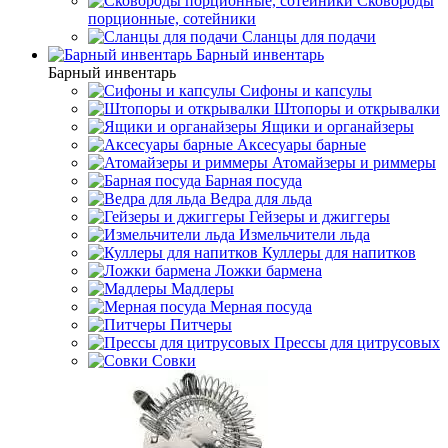
Сковороды
порционные, сотейники
Сланцы для подачи
Барный инвентарь
Барный инвентарь
Сифоны и капсулы
Штопоры и открывалки
Ящики и органайзеры
Аксесуары барные
Атомайзеры и риммеры
Барная посуда
Ведра для льда
Гейзеры и джиггеры
Измельчители льда
Куллеры для напитков
Ложки бармена
Мадлеры
Мерная посуда
Питчеры
Прессы для цитрусовых
Совки