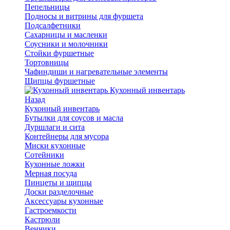
Пепельницы
Подносы и витрины для фуршета
Подсалфетники
Сахарницы и масленки
Соусники и молочники
Стойки фуршетные
Тортовницы
Чафиндиши и нагревательные элементы
Щипцы фуршетные
Кухонный инвентарь
Назад
Кухонный инвентарь
Бутылки для соусов и масла
Дуршлаги и сита
Контейнеры для мусора
Миски кухонные
Сотейники
Кухонные ложки
Мерная посуда
Пинцеты и щипцы
Доски разделочные
Аксессуары кухонные
Гастроемкости
Кастрюли
Венчики