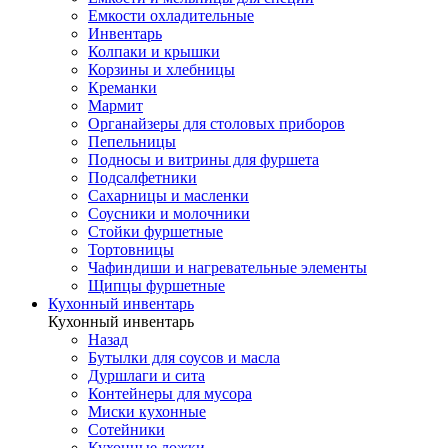
Емкости охладительные
Инвентарь
Колпаки и крышки
Корзины и хлебницы
Креманки
Мармит
Органайзеры для столовых приборов
Пепельницы
Подносы и витрины для фуршета
Подсалфетники
Сахарницы и масленки
Соусники и молочники
Стойки фуршетные
Тортовницы
Чафиндиши и нагревательные элементы
Щипцы фуршетные
Кухонный инвентарь
Кухонный инвентарь
Назад
Бутылки для соусов и масла
Дуршлаги и сита
Контейнеры для мусора
Миски кухонные
Сотейники
Кухонные ложки