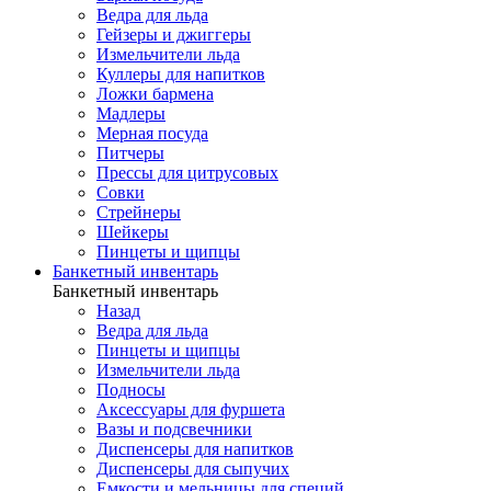
Ведра для льда
Гейзеры и джиггеры
Измельчители льда
Куллеры для напитков
Ложки бармена
Мадлеры
Мерная посуда
Питчеры
Прессы для цитрусовых
Совки
Стрейнеры
Шейкеры
Пинцеты и щипцы
Банкетный инвентарь
Банкетный инвентарь
Назад
Ведра для льда
Пинцеты и щипцы
Измельчители льда
Подносы
Аксессуары для фуршета
Вазы и подсвечники
Диспенсеры для напитков
Диспенсеры для сыпучих
Емкости и мельницы для специй