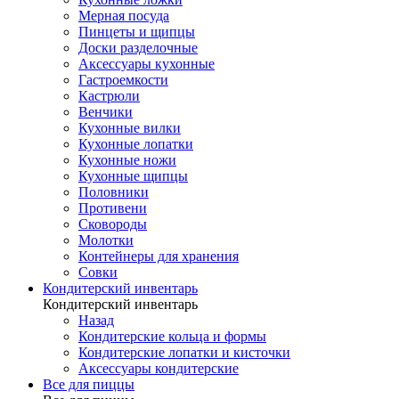
Мерная посуда
Пинцеты и щипцы
Доски разделочные
Аксессуары кухонные
Гастроемкости
Кастрюли
Венчики
Кухонные вилки
Кухонные лопатки
Кухонные ножи
Кухонные щипцы
Половники
Противени
Сковороды
Молотки
Контейнеры для хранения
Совки
Кондитерский инвентарь
Кондитерский инвентарь
Назад
Кондитерские кольца и формы
Кондитерские лопатки и кисточки
Аксессуары кондитерские
Все для пиццы