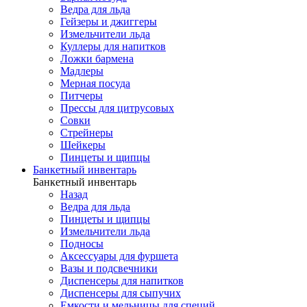
Ведра для льда
Гейзеры и джиггеры
Измельчители льда
Куллеры для напитков
Ложки бармена
Мадлеры
Мерная посуда
Питчеры
Прессы для цитрусовых
Совки
Стрейнеры
Шейкеры
Пинцеты и щипцы
Банкетный инвентарь
Банкетный инвентарь
Назад
Ведра для льда
Пинцеты и щипцы
Измельчители льда
Подносы
Аксессуары для фуршета
Вазы и подсвечники
Диспенсеры для напитков
Диспенсеры для сыпучих
Емкости и мельницы для специй