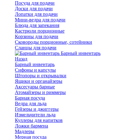
Посуда для подачи
Доски для подачи
Лопатки для подачи
Мини-ведра для подачи
Блюда для запекания
Кастрюли порционные
Корзины для подачи
Сковороды порционные, сотейники
Сланцы для подачи
Барный инвентарь
Назад
Барный инвентарь
Сифоны и капсулы
Штопоры и открывалки
Ящики и органайзеры
Аксесуары барные
Атомайзеры и риммеры
Барная посуда
Ведра для льда
Гейзеры и джиггеры
Измельчители льда
Куллеры для напитков
Ложки бармена
Мадлеры
Мерная посуда