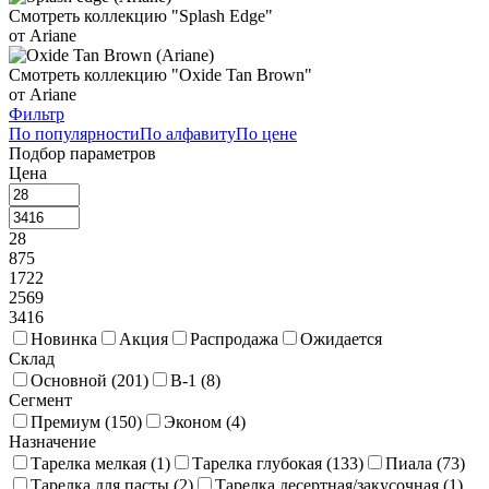
Смотреть коллекцию "Splash Edge"
от Ariane
Смотреть коллекцию "Oxide Tan Brown"
от Ariane
Фильтр
По популярности
По алфавиту
По цене
Подбор параметров
Цена
28
875
1722
2569
3416
Новинка
Акция
Распродажа
Ожидается
Склад
Основной (
201
)
В-1 (
8
)
Сегмент
Премиум (
150
)
Эконом (
4
)
Назначение
Тарелка мелкая (
1
)
Тарелка глубокая (
133
)
Пиала (
73
)
Тарелка для пасты (
2
)
Тарелка десертная/закусочная (
1
)