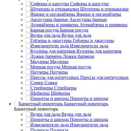
Сифоны и капсулы
Штопоры и открывалки
Ящики и органайзеры
Аксесуары барные
Атомайзеры и риммеры
Барная посуда
Ведра для льда
Гейзеры и джиггеры
Измельчители льда
Куллеры для напитков
Ложки бармена
Мадлеры
Мерная посуда
Питчеры
Прессы для цитрусовых
Совки
Стрейнеры
Шейкеры
Пинцеты и щипцы
Банкетный инвентарь
Банкетный инвентарь
Ведра для льда
Пинцеты и щипцы
Измельчители льда
Подносы