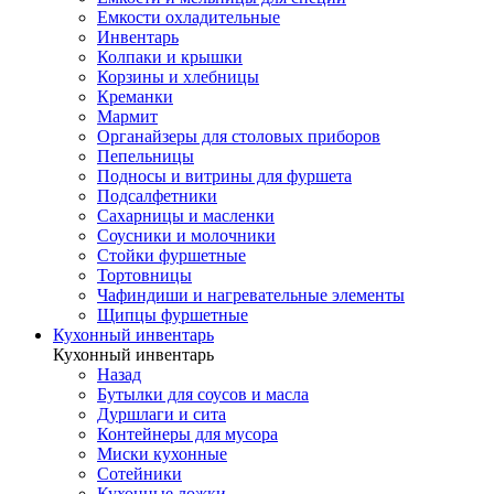
Емкости охладительные
Инвентарь
Колпаки и крышки
Корзины и хлебницы
Креманки
Мармит
Органайзеры для столовых приборов
Пепельницы
Подносы и витрины для фуршета
Подсалфетники
Сахарницы и масленки
Соусники и молочники
Стойки фуршетные
Тортовницы
Чафиндиши и нагревательные элементы
Щипцы фуршетные
Кухонный инвентарь
Кухонный инвентарь
Назад
Бутылки для соусов и масла
Дуршлаги и сита
Контейнеры для мусора
Миски кухонные
Сотейники
Кухонные ложки