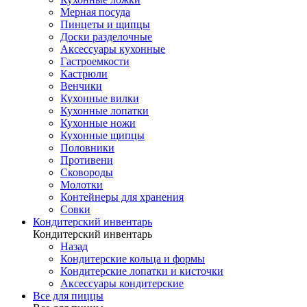
Мерная посуда
Пинцеты и щипцы
Доски разделочные
Аксессуары кухонные
Гастроемкости
Кастрюли
Венчики
Кухонные вилки
Кухонные лопатки
Кухонные ножи
Кухонные щипцы
Половники
Противени
Сковороды
Молотки
Контейнеры для хранения
Совки
Кондитерский инвентарь
Кондитерский инвентарь
Назад
Кондитерские кольца и формы
Кондитерские лопатки и кисточки
Аксессуары кондитерские
Все для пиццы