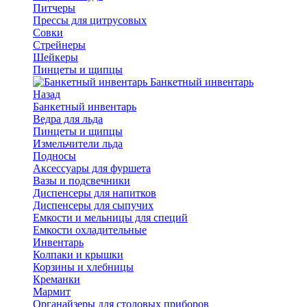
Питчеры
Прессы для цитрусовых
Совки
Стрейнеры
Шейкеры
Пинцеты и щипцы
Банкетный инвентарь
Назад
Банкетный инвентарь
Ведра для льда
Пинцеты и щипцы
Измельчители льда
Подносы
Аксессуары для фуршета
Вазы и подсвечники
Диспенсеры для напитков
Диспенсеры для сыпучих
Емкости и мельницы для специй
Емкости охладительные
Инвентарь
Колпаки и крышки
Корзины и хлебницы
Креманки
Мармит
Органайзеры для столовых приборов