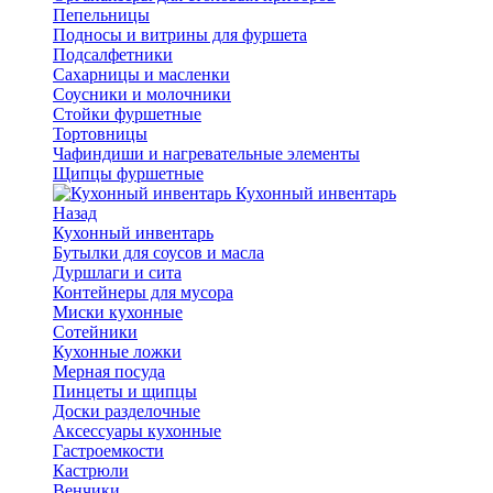
Пепельницы
Подносы и витрины для фуршета
Подсалфетники
Сахарницы и масленки
Соусники и молочники
Стойки фуршетные
Тортовницы
Чафиндиши и нагревательные элементы
Щипцы фуршетные
Кухонный инвентарь
Назад
Кухонный инвентарь
Бутылки для соусов и масла
Дуршлаги и сита
Контейнеры для мусора
Миски кухонные
Сотейники
Кухонные ложки
Мерная посуда
Пинцеты и щипцы
Доски разделочные
Аксессуары кухонные
Гастроемкости
Кастрюли
Венчики