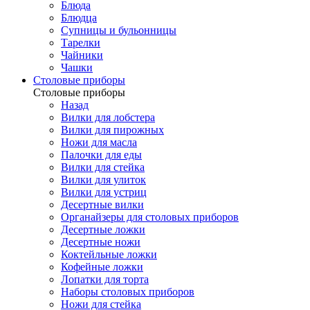
Блюда
Блюдца
Супницы и бульонницы
Тарелки
Чайники
Чашки
Cтоловые приборы
Cтоловые приборы
Назад
Вилки для лобстера
Вилки для пирожных
Ножи для масла
Палочки для еды
Вилки для стейка
Вилки для улиток
Вилки для устриц
Десертные вилки
Органайзеры для столовых приборов
Десертные ложки
Десертные ножи
Коктейльные ложки
Кофейные ложки
Лопатки для торта
Наборы столовых приборов
Ножи для стейка