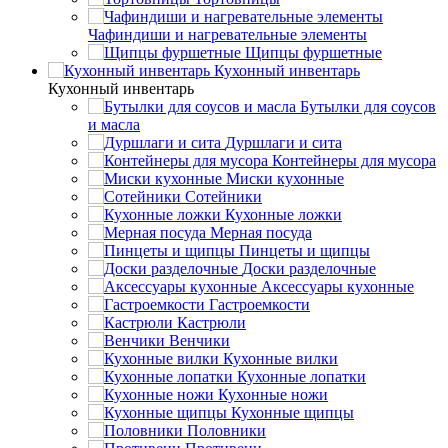
Чафиндиши и нагревательные элементы
Щипцы фуршетные
Кухонный инвентарь
Кухонный инвентарь
Бутылки для соусов
и масла
Дуршлаги и сита
Контейнеры для мусора
Миски кухонные
Сотейники
Кухонные ложки
Мерная посуда
Пинцеты и щипцы
Доски разделочные
Аксессуары кухонные
Гастроемкости
Кастрюли
Венчики
Кухонные вилки
Кухонные лопатки
Кухонные ножи
Кухонные щипцы
Половники