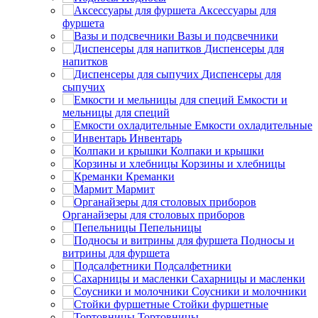
Аксессуары для
фуршета
Вазы и подсвечники
Диспенсеры для
напитков
Диспенсеры для
сыпучих
Емкости и
мельницы для специй
Емкости охладительные
Инвентарь
Колпаки и крышки
Корзины и хлебницы
Креманки
Мармит
Органайзеры для столовых приборов
Пепельницы
Подносы и
витрины для фуршета
Подсалфетники
Сахарницы и масленки
Соусники и молочники
Стойки фуршетные
Тортовницы