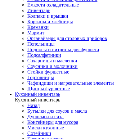
Емкости охладительные
Инвентарь
Колпаки и крышки
Корзины и хлебницы
Креманки
Мармит
Органайзеры для столовых приборов
Пепельницы
Подносы и витрины для фуршета
Подсалфетники
Сахарницы и масленки
Соусники и молочники
Стойки фуршетные
Тортовницы
Чафиндиши и нагревательные элементы
Щипцы фуршетные
Кухонный инвентарь
Кухонный инвентарь
Назад
Бутылки для соусов и масла
Дуршлаги и сита
Контейнеры для мусора
Миски кухонные
Сотейники
Кухонные ложки