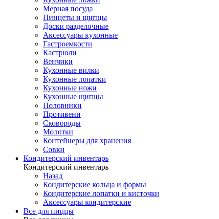
Мерная посуда
Пинцеты и щипцы
Доски разделочные
Аксессуары кухонные
Гастроемкости
Кастрюли
Венчики
Кухонные вилки
Кухонные лопатки
Кухонные ножи
Кухонные щипцы
Половники
Противени
Сковороды
Молотки
Контейнеры для хранения
Совки
Кондитерский инвентарь
Кондитерский инвентарь
Назад
Кондитерские кольца и формы
Кондитерские лопатки и кисточки
Аксессуары кондитерские
Все для пиццы