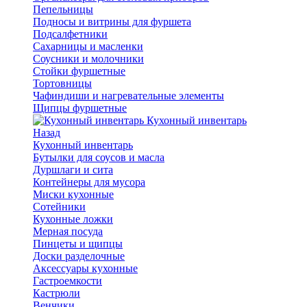
Пепельницы
Подносы и витрины для фуршета
Подсалфетники
Сахарницы и масленки
Соусники и молочники
Стойки фуршетные
Тортовницы
Чафиндиши и нагревательные элементы
Щипцы фуршетные
Кухонный инвентарь
Назад
Кухонный инвентарь
Бутылки для соусов и масла
Дуршлаги и сита
Контейнеры для мусора
Миски кухонные
Сотейники
Кухонные ложки
Мерная посуда
Пинцеты и щипцы
Доски разделочные
Аксессуары кухонные
Гастроемкости
Кастрюли
Венчики