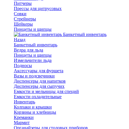
Питчеры
Прессы для цитрусовых
Совки
Стрейнеры
Шейкеры
Пинцеты и щипцы
Банкетный инвентарь
Назад
Банкетный инвентарь
Ведра для льда
Пинцеты и щипцы
Измельчители льда
Подносы
Аксессуары для фуршета
Вазы и подсвечники
Диспенсеры для напитков
Диспенсеры для сыпучих
Емкости и мельницы для специй
Емкости охладительные
Инвентарь
Колпаки и крышки
Корзины и хлебницы
Креманки
Мармит
Органайзеры для столовых приборов