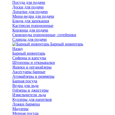
Посуда для подачи
Доски для подачи
Лопатки для подачи
Мини-ведра для подачи
Блюда для запекания
Кастрюли порционные
Корзины для подачи
Сковороды порционные, сотейники
Сланцы для подачи
Барный инвентарь
Назад
Барный инвентарь
Сифоны и капсулы
Штопоры и открывалки
Ящики и органайзеры
Аксесуары барные
Атомайзеры и риммеры
Барная посуда
Ведра для льда
Гейзеры и джиггеры
Измельчители льда
Куллеры для напитков
Ложки бармена
Мадлеры
Мерная посуда