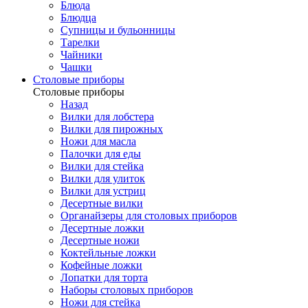
Блюда
Блюдца
Супницы и бульонницы
Тарелки
Чайники
Чашки
Cтоловые приборы
Cтоловые приборы
Назад
Вилки для лобстера
Вилки для пирожных
Ножи для масла
Палочки для еды
Вилки для стейка
Вилки для улиток
Вилки для устриц
Десертные вилки
Органайзеры для столовых приборов
Десертные ложки
Десертные ножи
Коктейльные ложки
Кофейные ложки
Лопатки для торта
Наборы столовых приборов
Ножи для стейка