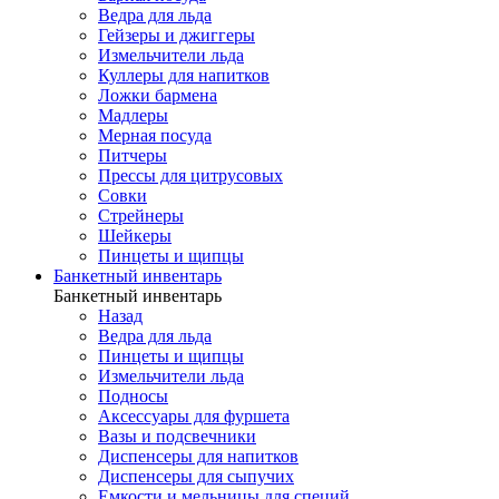
Ведра для льда
Гейзеры и джиггеры
Измельчители льда
Куллеры для напитков
Ложки бармена
Мадлеры
Мерная посуда
Питчеры
Прессы для цитрусовых
Совки
Стрейнеры
Шейкеры
Пинцеты и щипцы
Банкетный инвентарь
Банкетный инвентарь
Назад
Ведра для льда
Пинцеты и щипцы
Измельчители льда
Подносы
Аксессуары для фуршета
Вазы и подсвечники
Диспенсеры для напитков
Диспенсеры для сыпучих
Емкости и мельницы для специй