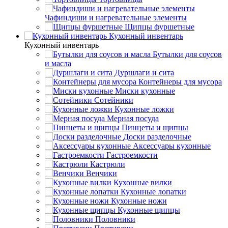
Чафиндиши и нагревательные элементы
Щипцы фуршетные
Кухонный инвентарь
Кухонный инвентарь
Бутылки для соусов
и масла
Дуршлаги и сита
Контейнеры для мусора
Миски кухонные
Сотейники
Кухонные ложки
Мерная посуда
Пинцеты и щипцы
Доски разделочные
Аксессуары кухонные
Гастроемкости
Кастрюли
Венчики
Кухонные вилки
Кухонные лопатки
Кухонные ножи
Кухонные щипцы
Половники