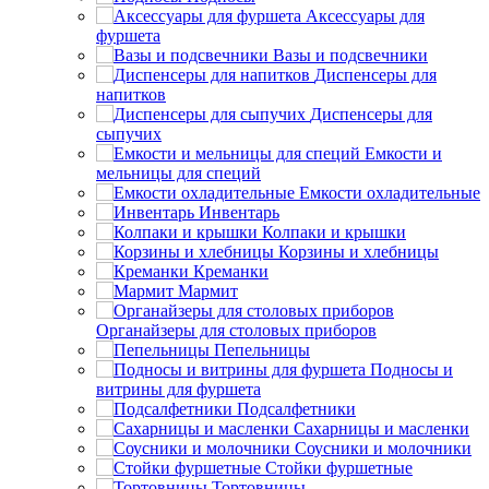
Аксессуары для
фуршета
Вазы и подсвечники
Диспенсеры для
напитков
Диспенсеры для
сыпучих
Емкости и
мельницы для специй
Емкости охладительные
Инвентарь
Колпаки и крышки
Корзины и хлебницы
Креманки
Мармит
Органайзеры для столовых приборов
Пепельницы
Подносы и
витрины для фуршета
Подсалфетники
Сахарницы и масленки
Соусники и молочники
Стойки фуршетные
Тортовницы