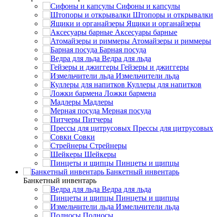
Сифоны и капсулы
Штопоры и открывалки
Ящики и органайзеры
Аксесуары барные
Атомайзеры и риммеры
Барная посуда
Ведра для льда
Гейзеры и джиггеры
Измельчители льда
Куллеры для напитков
Ложки бармена
Мадлеры
Мерная посуда
Питчеры
Прессы для цитрусовых
Совки
Стрейнеры
Шейкеры
Пинцеты и щипцы
Банкетный инвентарь
Банкетный инвентарь
Ведра для льда
Пинцеты и щипцы
Измельчители льда
Подносы