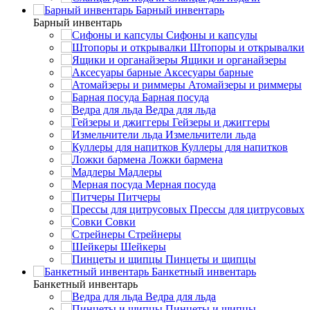
Барный инвентарь
Барный инвентарь
Сифоны и капсулы
Штопоры и открывалки
Ящики и органайзеры
Аксесуары барные
Атомайзеры и риммеры
Барная посуда
Ведра для льда
Гейзеры и джиггеры
Измельчители льда
Куллеры для напитков
Ложки бармена
Мадлеры
Мерная посуда
Питчеры
Прессы для цитрусовых
Совки
Стрейнеры
Шейкеры
Пинцеты и щипцы
Банкетный инвентарь
Банкетный инвентарь
Ведра для льда
Пинцеты и щипцы