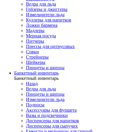
Ведра для льда
Гейзеры и джиггеры
Измельчители льда
Куллеры для напитков
Ложки бармена
Мадлеры
Мерная посуда
Питчеры
Прессы для цитрусовых
Совки
Стрейнеры
Шейкеры
Пинцеты и щипцы
Банкетный инвентарь
Банкетный инвентарь
Назад
Ведра для льда
Пинцеты и щипцы
Измельчители льда
Подносы
Аксессуары для фуршета
Вазы и подсвечники
Диспенсеры для напитков
Диспенсеры для сыпучих
Емкости и мельницы для специй