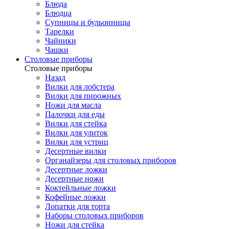
Блюда
Блюдца
Супницы и бульонницы
Тарелки
Чайники
Чашки
Cтоловые приборы
Cтоловые приборы
Назад
Вилки для лобстера
Вилки для пирожных
Ножи для масла
Палочки для еды
Вилки для стейка
Вилки для улиток
Вилки для устриц
Десертные вилки
Органайзеры для столовых приборов
Десертные ложки
Десертные ножи
Коктейльные ложки
Кофейные ложки
Лопатки для торта
Наборы столовых приборов
Ножи для стейка