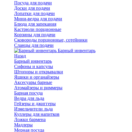
Посуда для подачи
Доски для подачи
Лопатки для подачи
Мини-ведра для подачи
Блюда для запекания
Кастрюли порционные
Корзины для подачи
Сковороды порционные, сотейники
Сланцы для подачи
Барный инвентарь
Назад
Барный инвентарь
Сифоны и капсулы
Штопоры и открывалки
Ящики и органайзеры
Аксесуары барные
Атомайзеры и риммеры
Барная посуда
Ведра для льда
Гейзеры и джиггеры
Измельчители льда
Куллеры для напитков
Ложки бармена
Мадлеры
Мерная посуда