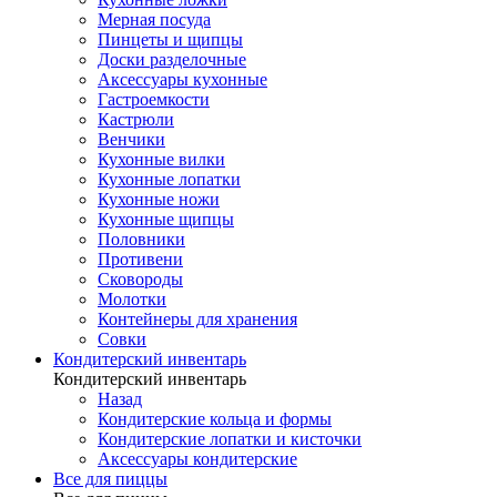
Мерная посуда
Пинцеты и щипцы
Доски разделочные
Аксессуары кухонные
Гастроемкости
Кастрюли
Венчики
Кухонные вилки
Кухонные лопатки
Кухонные ножи
Кухонные щипцы
Половники
Противени
Сковороды
Молотки
Контейнеры для хранения
Совки
Кондитерский инвентарь
Кондитерский инвентарь
Назад
Кондитерские кольца и формы
Кондитерские лопатки и кисточки
Аксессуары кондитерские
Все для пиццы