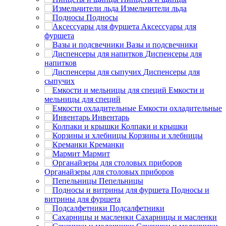
Измельчители льда
Подносы
Аксессуары для
фуршета
Вазы и подсвечники
Диспенсеры для
напитков
Диспенсеры для
сыпучих
Емкости и
мельницы для специй
Емкости охладительные
Инвентарь
Колпаки и крышки
Корзины и хлебницы
Креманки
Мармит
Органайзеры для столовых приборов
Пепельницы
Подносы и
витрины для фуршета
Подсалфетники
Сахарницы и масленки