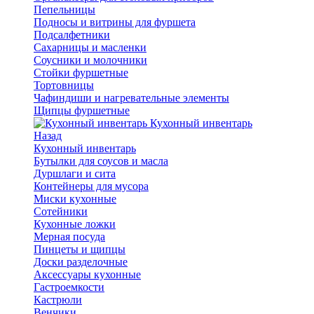
Пепельницы
Подносы и витрины для фуршета
Подсалфетники
Сахарницы и масленки
Соусники и молочники
Стойки фуршетные
Тортовницы
Чафиндиши и нагревательные элементы
Щипцы фуршетные
Кухонный инвентарь
Назад
Кухонный инвентарь
Бутылки для соусов и масла
Дуршлаги и сита
Контейнеры для мусора
Миски кухонные
Сотейники
Кухонные ложки
Мерная посуда
Пинцеты и щипцы
Доски разделочные
Аксессуары кухонные
Гастроемкости
Кастрюли
Венчики