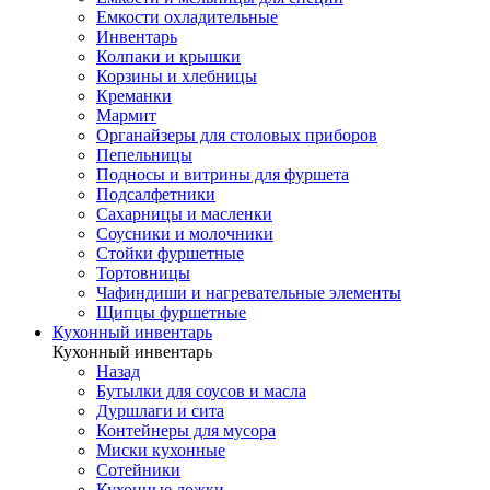
Емкости охладительные
Инвентарь
Колпаки и крышки
Корзины и хлебницы
Креманки
Мармит
Органайзеры для столовых приборов
Пепельницы
Подносы и витрины для фуршета
Подсалфетники
Сахарницы и масленки
Соусники и молочники
Стойки фуршетные
Тортовницы
Чафиндиши и нагревательные элементы
Щипцы фуршетные
Кухонный инвентарь
Кухонный инвентарь
Назад
Бутылки для соусов и масла
Дуршлаги и сита
Контейнеры для мусора
Миски кухонные
Сотейники
Кухонные ложки