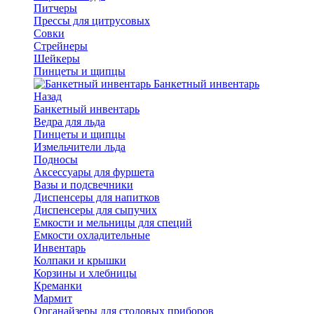
Питчеры
Прессы для цитрусовых
Совки
Стрейнеры
Шейкеры
Пинцеты и щипцы
Банкетный инвентарь
Назад
Банкетный инвентарь
Ведра для льда
Пинцеты и щипцы
Измельчители льда
Подносы
Аксессуары для фуршета
Вазы и подсвечники
Диспенсеры для напитков
Диспенсеры для сыпучих
Емкости и мельницы для специй
Емкости охладительные
Инвентарь
Колпаки и крышки
Корзины и хлебницы
Креманки
Мармит
Органайзеры для столовых приборов