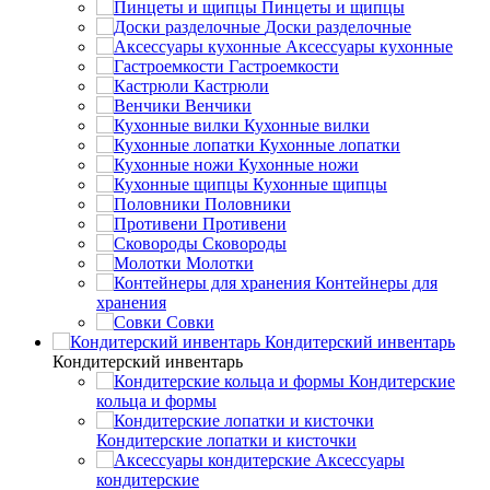
Пинцеты и щипцы
Доски разделочные
Аксессуары кухонные
Гастроемкости
Кастрюли
Венчики
Кухонные вилки
Кухонные лопатки
Кухонные ножи
Кухонные щипцы
Половники
Противени
Сковороды
Молотки
Контейнеры для
хранения
Совки
Кондитерский инвентарь
Кондитерский инвентарь
Кондитерские
кольца и формы
Кондитерские лопатки и кисточки
Аксессуары
кондитерские