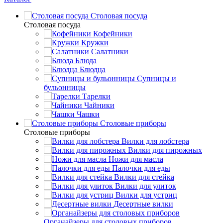
Столовая посуда
Столовая посуда
Кофейники
Кружки
Салатники
Блюда
Блюдца
Супницы и
бульонницы
Тарелки
Чайники
Чашки
Cтоловые приборы
Cтоловые приборы
Вилки для лобстера
Вилки для пирожных
Ножи для масла
Палочки для еды
Вилки для стейка
Вилки для улиток
Вилки для устриц
Десертные вилки
Органайзеры для столовых приборов