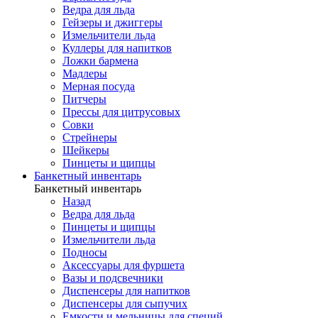
Ведра для льда
Гейзеры и джиггеры
Измельчители льда
Куллеры для напитков
Ложки бармена
Мадлеры
Мерная посуда
Питчеры
Прессы для цитрусовых
Совки
Стрейнеры
Шейкеры
Пинцеты и щипцы
Банкетный инвентарь
Банкетный инвентарь
Назад
Ведра для льда
Пинцеты и щипцы
Измельчители льда
Подносы
Аксессуары для фуршета
Вазы и подсвечники
Диспенсеры для напитков
Диспенсеры для сыпучих
Емкости и мельницы для специй