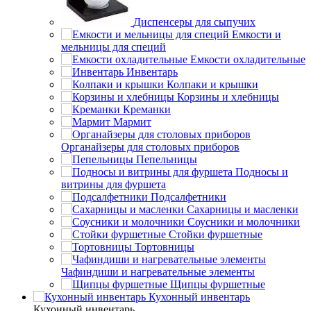
Диспенсеры для сыпучих
Емкости и
мельницы для специй
Емкости охладительные
Инвентарь
Колпаки и крышки
Корзины и хлебницы
Креманки
Мармит
Органайзеры для столовых приборов
Пепельницы
Подносы и
витрины для фуршета
Подсалфетники
Сахарницы и масленки
Соусники и молочники
Стойки фуршетные
Тортовницы
Чафиндиши и нагревательные элементы
Щипцы фуршетные
Кухонный инвентарь
Кухонный инвентарь