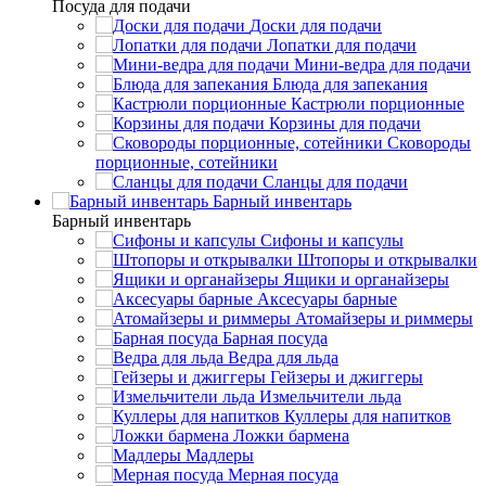
Посуда для подачи
Доски для подачи
Лопатки для подачи
Мини-ведра для подачи
Блюда для запекания
Кастрюли порционные
Корзины для подачи
Сковороды
порционные, сотейники
Сланцы для подачи
Барный инвентарь
Барный инвентарь
Сифоны и капсулы
Штопоры и открывалки
Ящики и органайзеры
Аксесуары барные
Атомайзеры и риммеры
Барная посуда
Ведра для льда
Гейзеры и джиггеры
Измельчители льда
Куллеры для напитков
Ложки бармена
Мадлеры
Мерная посуда