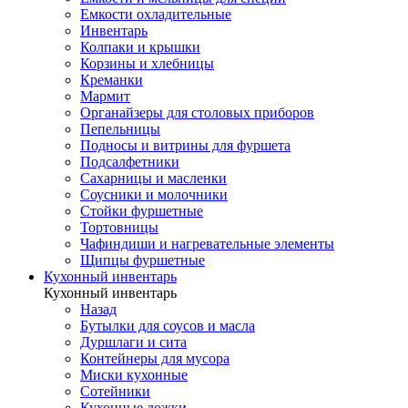
Емкости охладительные
Инвентарь
Колпаки и крышки
Корзины и хлебницы
Креманки
Мармит
Органайзеры для столовых приборов
Пепельницы
Подносы и витрины для фуршета
Подсалфетники
Сахарницы и масленки
Соусники и молочники
Стойки фуршетные
Тортовницы
Чафиндиши и нагревательные элементы
Щипцы фуршетные
Кухонный инвентарь
Кухонный инвентарь
Назад
Бутылки для соусов и масла
Дуршлаги и сита
Контейнеры для мусора
Миски кухонные
Сотейники
Кухонные ложки