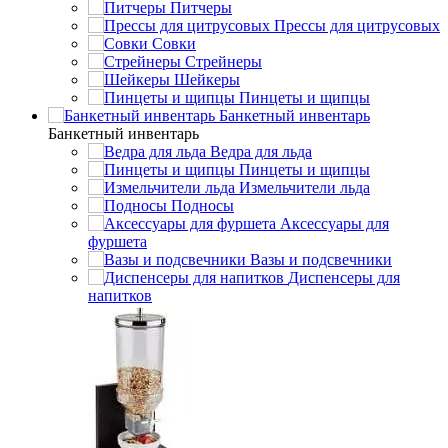
Питчеры
Прессы для цитрусовых
Совки
Стрейнеры
Шейкеры
Пинцеты и щипцы
Банкетный инвентарь
Банкетный инвентарь
Ведра для льда
Пинцеты и щипцы
Измельчители льда
Подносы
Аксессуары для
фуршета
Вазы и подсвечники
Диспенсеры для
напитков