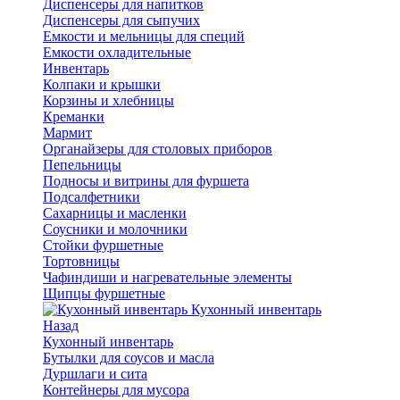
Диспенсеры для напитков
Диспенсеры для сыпучих
Емкости и мельницы для специй
Емкости охладительные
Инвентарь
Колпаки и крышки
Корзины и хлебницы
Креманки
Мармит
Органайзеры для столовых приборов
Пепельницы
Подносы и витрины для фуршета
Подсалфетники
Сахарницы и масленки
Соусники и молочники
Стойки фуршетные
Тортовницы
Чафиндиши и нагревательные элементы
Щипцы фуршетные
Кухонный инвентарь
Назад
Кухонный инвентарь
Бутылки для соусов и масла
Дуршлаги и сита
Контейнеры для мусора