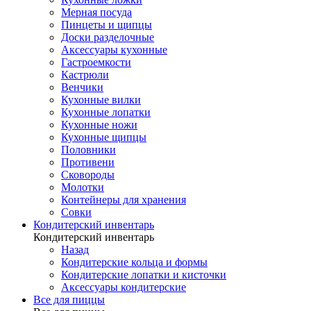
Мерная посуда
Пинцеты и щипцы
Доски разделочные
Аксессуары кухонные
Гастроемкости
Кастрюли
Венчики
Кухонные вилки
Кухонные лопатки
Кухонные ножи
Кухонные щипцы
Половники
Противени
Сковороды
Молотки
Контейнеры для хранения
Совки
Кондитерский инвентарь
Кондитерский инвентарь
Назад
Кондитерские кольца и формы
Кондитерские лопатки и кисточки
Аксессуары кондитерские
Все для пиццы