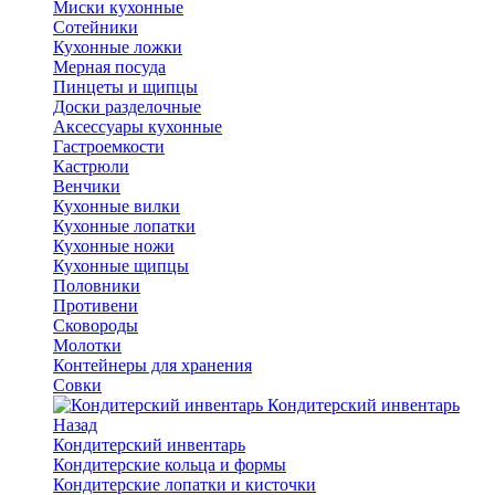
Миски кухонные
Сотейники
Кухонные ложки
Мерная посуда
Пинцеты и щипцы
Доски разделочные
Аксессуары кухонные
Гастроемкости
Кастрюли
Венчики
Кухонные вилки
Кухонные лопатки
Кухонные ножи
Кухонные щипцы
Половники
Противени
Сковороды
Молотки
Контейнеры для хранения
Совки
Кондитерский инвентарь
Назад
Кондитерский инвентарь
Кондитерские кольца и формы
Кондитерские лопатки и кисточки