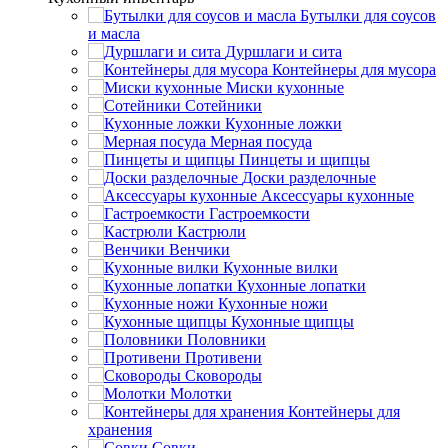
Бутылки для соусов
и масла
Дуршлаги и сита
Контейнеры для мусора
Миски кухонные
Сотейники
Кухонные ложки
Мерная посуда
Пинцеты и щипцы
Доски разделочные
Аксессуары кухонные
Гастроемкости
Кастрюли
Венчики
Кухонные вилки
Кухонные лопатки
Кухонные ножи
Кухонные щипцы
Половники
Противени
Сковороды
Молотки
Контейнеры для
хранения
Совки