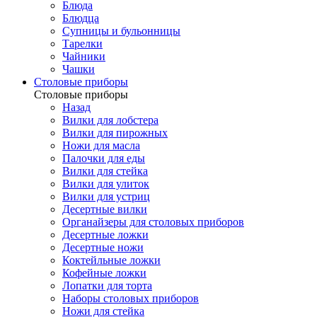
Блюда
Блюдца
Супницы и бульонницы
Тарелки
Чайники
Чашки
Cтоловые приборы
Cтоловые приборы
Назад
Вилки для лобстера
Вилки для пирожных
Ножи для масла
Палочки для еды
Вилки для стейка
Вилки для улиток
Вилки для устриц
Десертные вилки
Органайзеры для столовых приборов
Десертные ложки
Десертные ножи
Коктейльные ложки
Кофейные ложки
Лопатки для торта
Наборы столовых приборов
Ножи для стейка