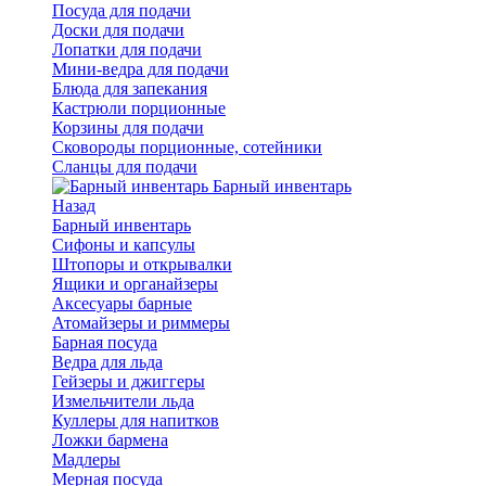
Посуда для подачи
Доски для подачи
Лопатки для подачи
Мини-ведра для подачи
Блюда для запекания
Кастрюли порционные
Корзины для подачи
Сковороды порционные, сотейники
Сланцы для подачи
Барный инвентарь
Назад
Барный инвентарь
Сифоны и капсулы
Штопоры и открывалки
Ящики и органайзеры
Аксесуары барные
Атомайзеры и риммеры
Барная посуда
Ведра для льда
Гейзеры и джиггеры
Измельчители льда
Куллеры для напитков
Ложки бармена
Мадлеры
Мерная посуда