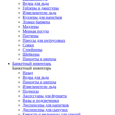
Ведра для льда
Гейзеры и джиггеры
Измельчители льда
Куллеры для напитков
Ложки бармена
Мадлеры
Мерная посуда
Питчеры
Прессы для цитрусовых
Совки
Стрейнеры
Шейкеры
Пинцеты и щипцы
Банкетный инвентарь
Банкетный инвентарь
Назад
Ведра для льда
Пинцеты и щипцы
Измельчители льда
Подносы
Аксессуары для фуршета
Вазы и подсвечники
Диспенсеры для напитков
Диспенсеры для сыпучих
Емкости и мельницы для специй