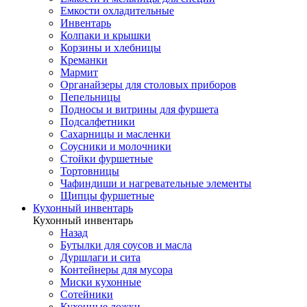
Емкости охладительные
Инвентарь
Колпаки и крышки
Корзины и хлебницы
Креманки
Мармит
Органайзеры для столовых приборов
Пепельницы
Подносы и витрины для фуршета
Подсалфетники
Сахарницы и масленки
Соусники и молочники
Стойки фуршетные
Тортовницы
Чафиндиши и нагревательные элементы
Щипцы фуршетные
Кухонный инвентарь
Кухонный инвентарь
Назад
Бутылки для соусов и масла
Дуршлаги и сита
Контейнеры для мусора
Миски кухонные
Сотейники
Кухонные ложки