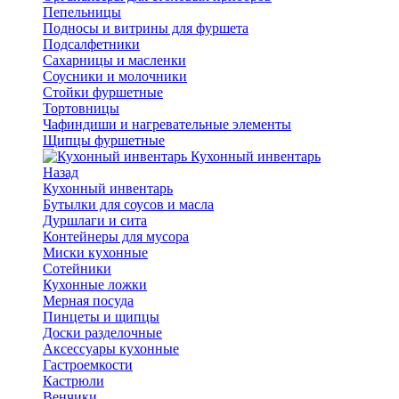
Пепельницы
Подносы и витрины для фуршета
Подсалфетники
Сахарницы и масленки
Соусники и молочники
Стойки фуршетные
Тортовницы
Чафиндиши и нагревательные элементы
Щипцы фуршетные
Кухонный инвентарь
Назад
Кухонный инвентарь
Бутылки для соусов и масла
Дуршлаги и сита
Контейнеры для мусора
Миски кухонные
Сотейники
Кухонные ложки
Мерная посуда
Пинцеты и щипцы
Доски разделочные
Аксессуары кухонные
Гастроемкости
Кастрюли
Венчики