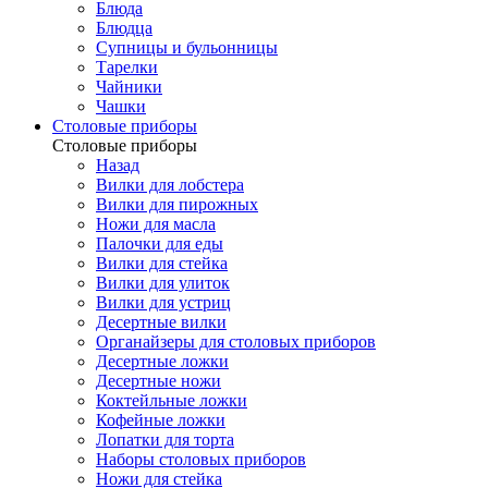
Блюда
Блюдца
Супницы и бульонницы
Тарелки
Чайники
Чашки
Cтоловые приборы
Cтоловые приборы
Назад
Вилки для лобстера
Вилки для пирожных
Ножи для масла
Палочки для еды
Вилки для стейка
Вилки для улиток
Вилки для устриц
Десертные вилки
Органайзеры для столовых приборов
Десертные ложки
Десертные ножи
Коктейльные ложки
Кофейные ложки
Лопатки для торта
Наборы столовых приборов
Ножи для стейка