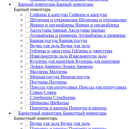
Барный инвентарь
Барный инвентарь
Сифоны и капсулы
Штопоры и открывалки
Ящики и органайзеры
Аксесуары барные
Атомайзеры и риммеры
Барная посуда
Ведра для льда
Гейзеры и джиггеры
Измельчители льда
Куллеры для напитков
Ложки бармена
Мадлеры
Мерная посуда
Питчеры
Прессы для цитрусовых
Совки
Стрейнеры
Шейкеры
Пинцеты и щипцы
Банкетный инвентарь
Банкетный инвентарь
Ведра для льда
Пинцеты и щипцы