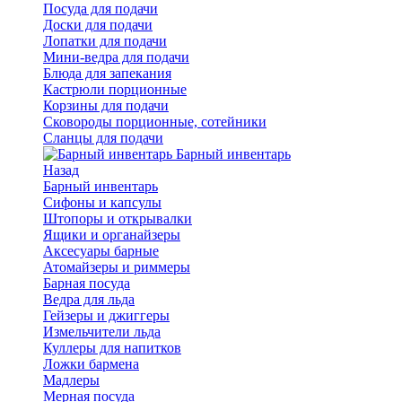
Посуда для подачи
Доски для подачи
Лопатки для подачи
Мини-ведра для подачи
Блюда для запекания
Кастрюли порционные
Корзины для подачи
Сковороды порционные, сотейники
Сланцы для подачи
Барный инвентарь
Назад
Барный инвентарь
Сифоны и капсулы
Штопоры и открывалки
Ящики и органайзеры
Аксесуары барные
Атомайзеры и риммеры
Барная посуда
Ведра для льда
Гейзеры и джиггеры
Измельчители льда
Куллеры для напитков
Ложки бармена
Мадлеры
Мерная посуда