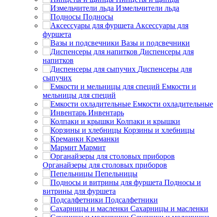
Измельчители льда
Подносы
Аксессуары для
фуршета
Вазы и подсвечники
Диспенсеры для
напитков
Диспенсеры для
сыпучих
Емкости и
мельницы для специй
Емкости охладительные
Инвентарь
Колпаки и крышки
Корзины и хлебницы
Креманки
Мармит
Органайзеры для столовых приборов
Пепельницы
Подносы и
витрины для фуршета
Подсалфетники
Сахарницы и масленки