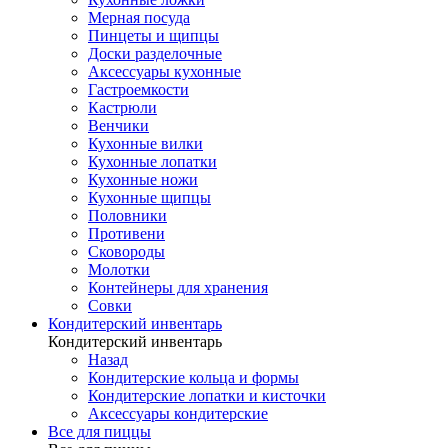
Мерная посуда
Пинцеты и щипцы
Доски разделочные
Аксессуары кухонные
Гастроемкости
Кастрюли
Венчики
Кухонные вилки
Кухонные лопатки
Кухонные ножи
Кухонные щипцы
Половники
Противени
Сковороды
Молотки
Контейнеры для хранения
Совки
Кондитерский инвентарь
Кондитерский инвентарь
Назад
Кондитерские кольца и формы
Кондитерские лопатки и кисточки
Аксессуары кондитерские
Все для пиццы