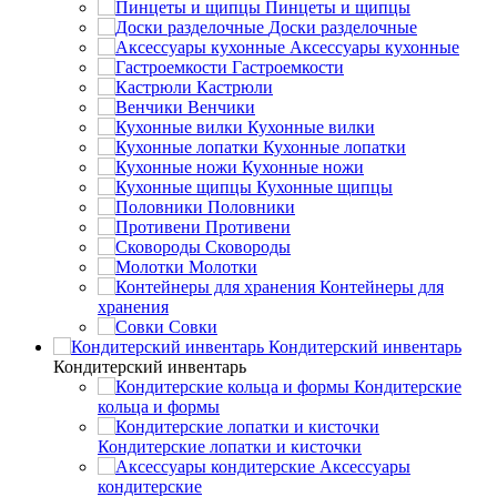
Пинцеты и щипцы
Доски разделочные
Аксессуары кухонные
Гастроемкости
Кастрюли
Венчики
Кухонные вилки
Кухонные лопатки
Кухонные ножи
Кухонные щипцы
Половники
Противени
Сковороды
Молотки
Контейнеры для
хранения
Совки
Кондитерский инвентарь
Кондитерский инвентарь
Кондитерские
кольца и формы
Кондитерские лопатки и кисточки
Аксессуары
кондитерские