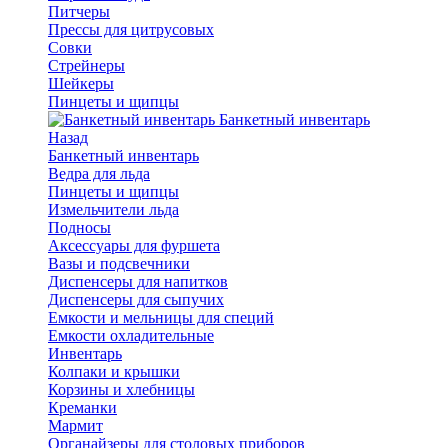
Питчеры
Прессы для цитрусовых
Совки
Стрейнеры
Шейкеры
Пинцеты и щипцы
Банкетный инвентарь
Назад
Банкетный инвентарь
Ведра для льда
Пинцеты и щипцы
Измельчители льда
Подносы
Аксессуары для фуршета
Вазы и подсвечники
Диспенсеры для напитков
Диспенсеры для сыпучих
Емкости и мельницы для специй
Емкости охладительные
Инвентарь
Колпаки и крышки
Корзины и хлебницы
Креманки
Мармит
Органайзеры для столовых приборов