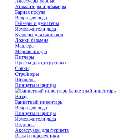
Аксесуары барные
Атомайзеры и риммеры
Барная посуда
Ведра для льда
Гейзеры и джиггеры
Измельчители льда
Куллеры для напитков
Ложки бармена
Мадлеры
Мерная посуда
Питчеры
Прессы для цитрусовых
Совки
Стрейнеры
Шейкеры
Пинцеты и щипцы
Банкетный инвентарь
Назад
Банкетный инвентарь
Ведра для льда
Пинцеты и щипцы
Измельчители льда
Подносы
Аксессуары для фуршета
Вазы и подсвечники