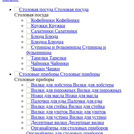
Столовая посуда
Столовая посуда
Кофейники
Кружки
Салатники
Блюда
Блюдца
Супницы и
бульонницы
Тарелки
Чайники
Чашки
Cтоловые приборы
Cтоловые приборы
Вилки для лобстера
Вилки для пирожных
Ножи для масла
Палочки для еды
Вилки для стейка
Вилки для улиток
Вилки для устриц
Десертные вилки
Органайзеры для столовых приборов