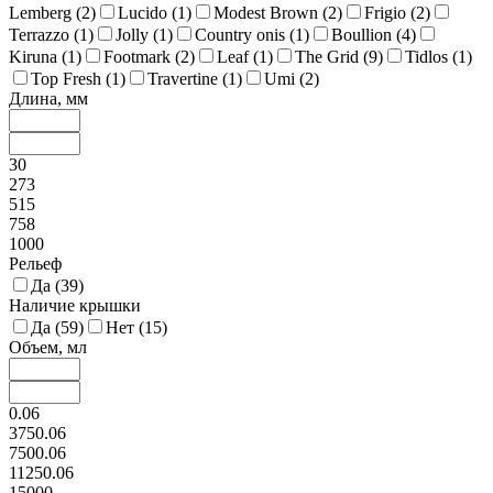
Lemberg (
2
)
Lucido (
1
)
Modest Brown (
2
)
Frigio (
2
)
Terrazzo (
1
)
Jolly (
1
)
Country onis (
1
)
Boullion (
4
)
Kiruna (
1
)
Footmark (
2
)
Leaf (
1
)
The Grid (
9
)
Tidlos (
1
)
Top Fresh (
1
)
Travertine (
1
)
Umi (
2
)
Длина, мм
30
273
515
758
1000
Рельеф
Да (
39
)
Наличие крышки
Да (
59
)
Нет (
15
)
Объем, мл
0.06
3750.06
7500.06
11250.06
15000