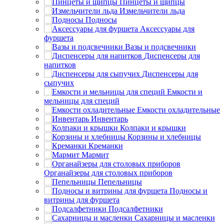
Пинцеты и щипцы
Измельчители льда
Подносы
Аксессуары для
фуршета
Вазы и подсвечники
Диспенсеры для
напитков
Диспенсеры для
сыпучих
Емкости и
мельницы для специй
Емкости охладительные
Инвентарь
Колпаки и крышки
Корзины и хлебницы
Креманки
Мармит
Органайзеры для столовых приборов
Пепельницы
Подносы и
витрины для фуршета
Подсалфетники
Сахарницы и масленки