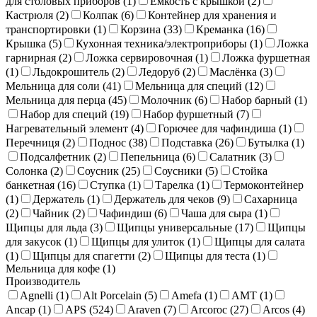
для столовых приборов (
1
)
Емкость с крышкой (
2
)
Кастрюля (
2
)
Колпак (
6
)
Контейнер для хранения и
транспортировки (
1
)
Корзина (
33
)
Креманка (
16
)
Крышка (
5
)
Кухонная техника/электроприборы (
1
)
Ложка
гарнирная (
2
)
Ложка сервировочная (
1
)
Ложка фуршетная
(
1
)
Льдокрошитель (
2
)
Ледоруб (
2
)
Маслёнка (
3
)
Мельница для соли (
41
)
Мельница для специй (
12
)
Мельница для перца (
45
)
Молочник (
6
)
Набор барный (
1
)
Набор для специй (
19
)
Набор фуршетный (
7
)
Нагревательный элемент (
4
)
Горючее для чафиндиша (
1
)
Перечниця (
2
)
Поднос (
38
)
Подставка (
26
)
Бутылка (
1
)
Подсалфетник (
2
)
Пепельница (
6
)
Салатник (
3
)
Солонка (
2
)
Соусник (
25
)
Соусники (
5
)
Стойка
банкетная (
16
)
Ступка (
1
)
Тарелка (
1
)
Термоконтейнер
(
1
)
Держатель (
1
)
Держатель для чеков (
9
)
Сахарница
(
2
)
Чайник (
2
)
Чафиндиш (
6
)
Чаша для сыра (
1
)
Щипцы для льда (
3
)
Щипцы универсальные (
17
)
Щипцы
для закусок (
1
)
Щипцы для улиток (
1
)
Щипцы для салата
(
1
)
Щипцы для спагетти (
2
)
Щипцы для теста (
1
)
Мельница для кофе (
1
)
Производитель
Agnelli (
1
)
Alt Porcelain (
5
)
Amefa (
1
)
AMT (
1
)
Ancap (
1
)
APS (
524
)
Araven (
7
)
Arcoroc (
27
)
Arcos (
4
)