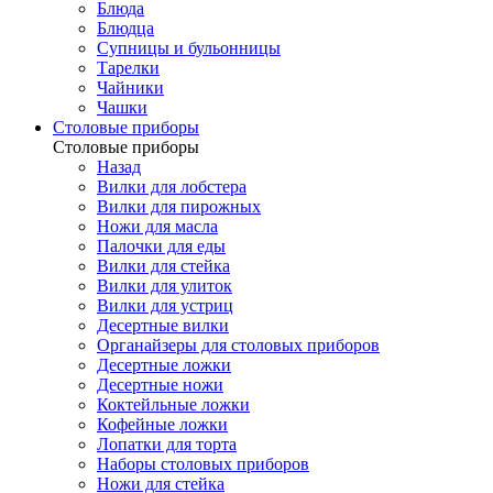
Блюда
Блюдца
Супницы и бульонницы
Тарелки
Чайники
Чашки
Cтоловые приборы
Cтоловые приборы
Назад
Вилки для лобстера
Вилки для пирожных
Ножи для масла
Палочки для еды
Вилки для стейка
Вилки для улиток
Вилки для устриц
Десертные вилки
Органайзеры для столовых приборов
Десертные ложки
Десертные ножи
Коктейльные ложки
Кофейные ложки
Лопатки для торта
Наборы столовых приборов
Ножи для стейка