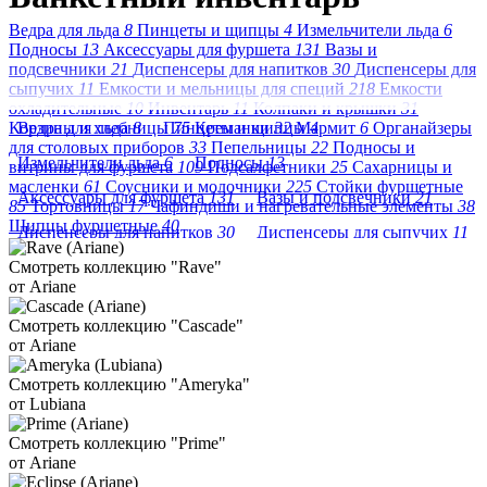
Ведра для льда
8
Пинцеты и щипцы
4
Измельчители льда
6
Подносы
13
Аксессуары для фуршета
131
Вазы и
подсвечники
21
Диспенсеры для напитков
30
Диспенсеры для
сыпучих
11
Емкости и мельницы для специй
218
Емкости
охладительные
10
Инвентарь
11
Колпаки и крышки
31
Корзины и хлебницы
Ведра для льда
8
Пинцеты и щипцы
75
Креманки
32
Мармит
4
6
Органайзеры
для столовых приборов
33
Пепельницы
22
Подносы и
Измельчители льда
6
Подносы
13
витрины для фуршета
109
Подсалфетники
25
Сахарницы и
масленки
61
Соусники и молочники
225
Стойки фуршетные
Аксессуары для фуршета
131
Вазы и подсвечники
21
85
Тортовницы
17
Чафиндиши и нагревательные элементы
38
Щипцы фуршетные
40
Диспенсеры для напитков
30
Диспенсеры для сыпучих
11
Смотреть коллекцию "Rave"
Емкости и мельницы для специй
218
от Ariane
Емкости охладительные
10
Инвентарь
11
Смотреть коллекцию "Cascade"
Колпаки и крышки
31
Корзины и хлебницы
75
от Ariane
Креманки
32
Мармит
6
Смотреть коллекцию "Ameryka"
от Lubiana
Органайзеры для столовых приборов
33
Пепельницы
22
Подносы и витрины для фуршета
109
Подсалфетники
25
Смотреть коллекцию "Prime"
от Ariane
Сахарницы и масленки
61
Соусники и молочники
225