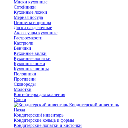
Миски кухонные
Сотейники
Кухонные ложки
Мерная посуда
Пинцеты и щипцы
Доски разделочные
Аксессуары кухонные
Гастроемкости
Кастрюли
Венчики
Кухонные вилки
Кухонные лопатки
Кухонные ножи
Кухонные щипцы
Половники
Противени
Сковороды
Молотки
Контейнеры для хранения
Совки
Кондитерский инвентарь
Назад
Кондитерский инвентарь
Кондитерские кольца и формы
Кондитерские лопатки и кисточки