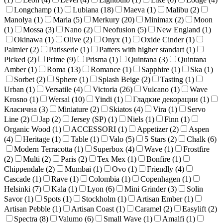
Longchamp (
1
)
Lubiana (
18
)
Maeva (
1
)
Malibu (
2
)
Manolya (
1
)
Maria (
5
)
Merkury (
20
)
Minimax (
2
)
Moon
(
1
)
Mossa (
3
)
Nano (
2
)
Neofusion (
5
)
New England (
1
)
Okinawa (
1
)
Olive (
2
)
Onyx (
1
)
Oxide Cinder (
1
)
Palmier (
2
)
Patisserie (
1
)
Patters with higher standart (
1
)
Picked (
2
)
Prime (
9
)
Prisma (
1
)
Quintana (
3
)
Quintana
Amber (
1
)
Roma (
13
)
Romance (
1
)
Sapphire (
1
)
Ska (
1
)
Sorbet (
2
)
Sphere (
1
)
Splash Beige (
2
)
Tasting (
1
)
Urban (
1
)
Versatile (
4
)
Victoria (
26
)
Vulcano (
1
)
Wave
Krosno (
1
)
Wersal (
10
)
Yindi (
1
)
Гладкие декорации (
1
)
Класична (
3
)
Miniature (
2
)
Skiatos (
4
)
Vira (
1
)
Servo
Line (
2
)
Jap (
2
)
Jersey (SP) (
1
)
Niels (
1
)
Finn (
1
)
Organic Wood (
1
)
ACCESSORI (
1
)
Appetizer (
2
)
Aspen
(
4
)
Heritage (
1
)
Table (
1
)
Valo (
5
)
5 Stars (
2
)
Chalk (
6
)
Modern Terracotta (
1
)
Superbox (
4
)
Wave (
1
)
Frostfire
(
2
)
Multi (
2
)
Paris (
2
)
Tex Mex (
1
)
Bonfire (
1
)
Chippendale (
2
)
Mumbai (
1
)
Ovo (
1
)
Friendly (
4
)
Cascade (
1
)
Rave (
1
)
Colombia (
1
)
Copenhagen (
1
)
Helsinki (
7
)
Kala (
1
)
Lyon (
6
)
Mini Grinder (
3
)
Solin
Savor (
1
)
Spots (
1
)
Stockholm (
1
)
Artisan Ember (
1
)
Artisan Pebble (
1
)
Artisan Coast (
1
)
Caramel (
2
)
Easylift (
2
)
Spectra (
8
)
Valumo (
6
)
Small Wave (
1
)
Amalfi (
1
)