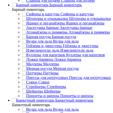
Сланцы для подачи
Барный инвентарь
Барный инвентарь
Сифоны и капсулы
Штопоры и открывалки
Ящики и органайзеры
Аксесуары барные
Атомайзеры и риммеры
Барная посуда
Ведра для льда
Гейзеры и джиггеры
Измельчители льда
Куллеры для напитков
Ложки бармена
Мадлеры
Мерная посуда
Питчеры
Прессы для цитрусовых
Совки
Стрейнеры
Шейкеры
Пинцеты и щипцы
Банкетный инвентарь
Банкетный инвентарь
Ведра для льда