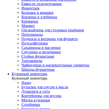
Емкости охладительные
Инвентарь
Колпаки и крышки
Корзины и хлебницы
Креманки
Мармит
Органайзеры для столовых приборов
Пепельницы
Подносы и витрины для фуршета
Подсалфетники
Сахарницы и масленки
Соусники и молочники
Стойки фуршетные
Тортовницы
Чафиндиши и нагревательные элементы
Щипцы фуршетные
Кухонный инвентарь
Кухонный инвентарь
Назад
Бутылки для соусов и масла
Дуршлаги и сита
Контейнеры для мусора
Миски кухонные
Сотейники
Кухонные ложки