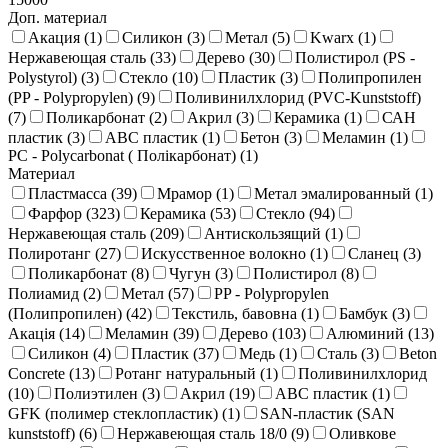
Доп. материал
Акация (
1
)
Силикон (
3
)
Метал (
5
)
Kwarx (
1
)
Нержавеющая сталь (
33
)
Дерево (
30
)
Полистирол (PS -
Polystyrol) (
3
)
Стекло (
10
)
Пластик (
3
)
Полипропилен
(PP - Polypropylen) (
9
)
Поливинилхлорид (PVC-Kunststoff)
(
7
)
Поликарбонат (
2
)
Акрил (
3
)
Керамика (
1
)
САН
пластик (
3
)
ABC пластик (
1
)
Бетон (
3
)
Меламин (
1
)
PC - Polycarbonat ( Полікарбонат) (
1
)
Материал
Пластмасса (
39
)
Мрамор (
1
)
Метал эмалированный (
1
)
Фарфор (
323
)
Керамика (
53
)
Стекло (
94
)
Нержавеющая сталь (
209
)
Антискользящий (
1
)
Полиротанг (
27
)
Искусственное волокно (
1
)
Сланец (
3
)
Поликарбонат (
8
)
Чугун (
3
)
Полистирол (
8
)
Полиамид (
2
)
Метал (
57
)
PP - Polypropylen
(Полипропилен) (
42
)
Текстиль, бавовна (
1
)
Бамбук (
3
)
Акація (
14
)
Меламин (
39
)
Дерево (
103
)
Алюминий (
13
)
Силикон (
4
)
Пластик (
37
)
Медь (
1
)
Сталь (
3
)
Beton
Concrete (
13
)
Ротанг натуральный (
1
)
Поливинилхлорид
(
10
)
Полиэтилен (
3
)
Акрил (
19
)
ABC пластик (
1
)
GFK (полимер стеклопластик) (
1
)
SAN-пластик (SAN
kunststoff) (
6
)
Нержавеющая сталь 18/0 (
9
)
Оливкове