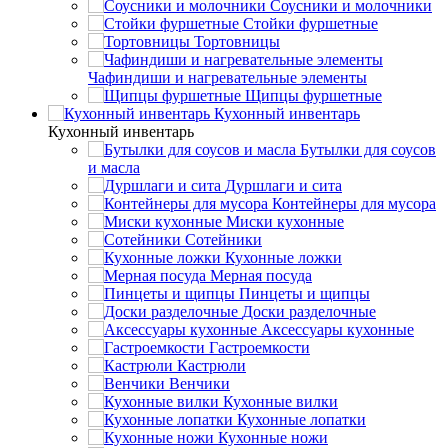
Соусники и молочники
Стойки фуршетные
Тортовницы
Чафиндиши и нагревательные элементы
Щипцы фуршетные
Кухонный инвентарь
Кухонный инвентарь
Бутылки для соусов
и масла
Дуршлаги и сита
Контейнеры для мусора
Миски кухонные
Сотейники
Кухонные ложки
Мерная посуда
Пинцеты и щипцы
Доски разделочные
Аксессуары кухонные
Гастроемкости
Кастрюли
Венчики
Кухонные вилки
Кухонные лопатки
Кухонные ножи