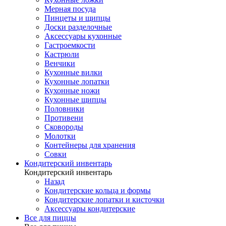
Мерная посуда
Пинцеты и щипцы
Доски разделочные
Аксессуары кухонные
Гастроемкости
Кастрюли
Венчики
Кухонные вилки
Кухонные лопатки
Кухонные ножи
Кухонные щипцы
Половники
Противени
Сковороды
Молотки
Контейнеры для хранения
Совки
Кондитерский инвентарь
Кондитерский инвентарь
Назад
Кондитерские кольца и формы
Кондитерские лопатки и кисточки
Аксессуары кондитерские
Все для пиццы