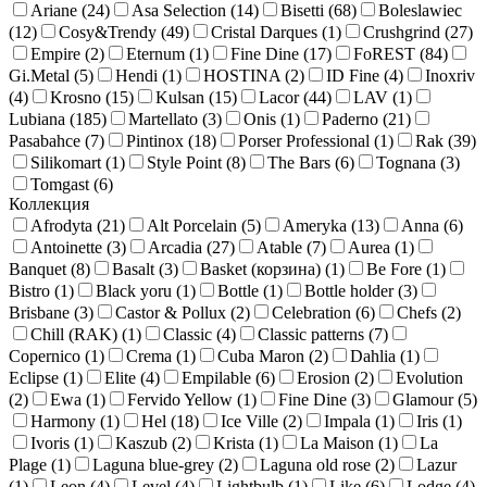
Ariane (
24
)
Asa Selection (
14
)
Bisetti (
68
)
Boleslawiec
(
12
)
Cosy&Trendy (
49
)
Cristal Darques (
1
)
Crushgrind (
27
)
Empire (
2
)
Eternum (
1
)
Fine Dine (
17
)
FoREST (
84
)
Gi.Metal (
5
)
Hendi (
1
)
HOSTINA (
2
)
ID Fine (
4
)
Inoxriv
(
4
)
Krosno (
15
)
Kulsan (
15
)
Lacor (
44
)
LAV (
1
)
Lubiana (
185
)
Martellato (
3
)
Onis (
1
)
Paderno (
21
)
Pasabahce (
7
)
Pintinox (
18
)
Porser Professional (
1
)
Rak (
39
)
Silikomart (
1
)
Style Point (
8
)
The Bars (
6
)
Tognana (
3
)
Tomgast (
6
)
Коллекция
Afrodyta (
21
)
Alt Porcelain (
5
)
Ameryka (
13
)
Anna (
6
)
Antoinette (
3
)
Arcadia (
27
)
Atable (
7
)
Aurea (
1
)
Banquet (
8
)
Basalt (
3
)
Basket (корзина) (
1
)
Be Fore (
1
)
Bistro (
1
)
Black yoru (
1
)
Bottle (
1
)
Bottle holder (
3
)
Brisbane (
3
)
Castor & Рollux (
2
)
Celebration (
6
)
Chefs (
2
)
Chill (RAK) (
1
)
Classic (
4
)
Classic patterns (
7
)
Copernico (
1
)
Crema (
1
)
Cuba Maron (
2
)
Dahlia (
1
)
Eclipse (
1
)
Elite (
4
)
Empilable (
6
)
Erosion (
2
)
Evolution
(
2
)
Ewa (
1
)
Fervido Yellow (
1
)
Fine Dine (
3
)
Glamour (
5
)
Harmony (
1
)
Hel (
18
)
Ice Ville (
2
)
Impala (
1
)
Iris (
1
)
Ivoris (
1
)
Kaszub (
2
)
Krista (
1
)
La Maison (
1
)
La
Plage (
1
)
Laguna blue-grey (
2
)
Laguna old rose (
2
)
Lazur
(
1
)
Leon (
4
)
Level (
4
)
Lightbulb (
1
)
Like (
6
)
Lodge (
4
)