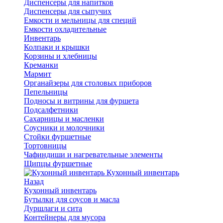
Диспенсеры для напитков
Диспенсеры для сыпучих
Емкости и мельницы для специй
Емкости охладительные
Инвентарь
Колпаки и крышки
Корзины и хлебницы
Креманки
Мармит
Органайзеры для столовых приборов
Пепельницы
Подносы и витрины для фуршета
Подсалфетники
Сахарницы и масленки
Соусники и молочники
Стойки фуршетные
Тортовницы
Чафиндиши и нагревательные элементы
Щипцы фуршетные
Кухонный инвентарь
Назад
Кухонный инвентарь
Бутылки для соусов и масла
Дуршлаги и сита
Контейнеры для мусора