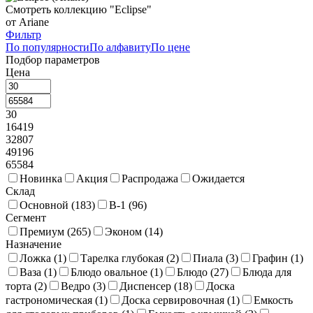
Смотреть коллекцию "Eclipse"
Стойки фуршетные
85
Тортовницы
17
от Ariane
Фильтр
Чафиндиши и нагревательные элементы
38
По популярности
По алфавиту
По цене
Подбор параметров
Щипцы фуршетные
40
Цена
30
16419
32807
49196
65584
Новинка
Акция
Распродажа
Ожидается
Склад
Основной (
183
)
В-1 (
96
)
Сегмент
Премиум (
265
)
Эконом (
14
)
Назначение
Ложка (
1
)
Тарелка глубокая (
2
)
Пиала (
3
)
Графин (
1
)
Ваза (
1
)
Блюдо овальное (
1
)
Блюдо (
27
)
Блюда для
торта (
2
)
Ведро (
3
)
Диспенсер (
18
)
Доска
гастрономическая (
1
)
Доска сервировочная (
1
)
Емкость