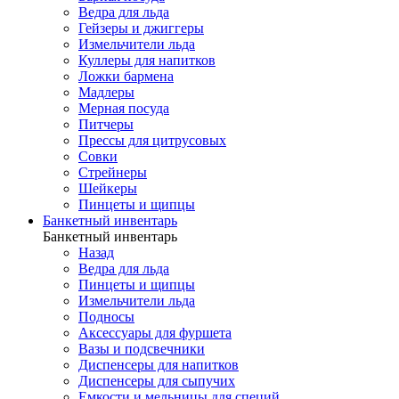
Ведра для льда
Гейзеры и джиггеры
Измельчители льда
Куллеры для напитков
Ложки бармена
Мадлеры
Мерная посуда
Питчеры
Прессы для цитрусовых
Совки
Стрейнеры
Шейкеры
Пинцеты и щипцы
Банкетный инвентарь
Банкетный инвентарь
Назад
Ведра для льда
Пинцеты и щипцы
Измельчители льда
Подносы
Аксессуары для фуршета
Вазы и подсвечники
Диспенсеры для напитков
Диспенсеры для сыпучих
Емкости и мельницы для специй