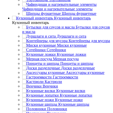
Чафиндиши и нагревательные элементы
Щипцы фуршетные
Кухонный инвентарь
Кухонный инвентарь
Бутылки для соусов
и масла
Дуршлаги и сита
Контейнеры для мусора
Миски кухонные
Сотейники
Кухонные ложки
Мерная посуда
Пинцеты и щипцы
Доски разделочные
Аксессуары кухонные
Гастроемкости
Кастрюли
Венчики
Кухонные вилки
Кухонные лопатки
Кухонные ножи
Кухонные щипцы
Половники