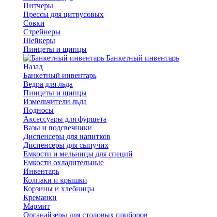
Питчеры
Прессы для цитрусовых
Совки
Стрейнеры
Шейкеры
Пинцеты и щипцы
Банкетный инвентарь
Назад
Банкетный инвентарь
Ведра для льда
Пинцеты и щипцы
Измельчители льда
Подносы
Аксессуары для фуршета
Вазы и подсвечники
Диспенсеры для напитков
Диспенсеры для сыпучих
Емкости и мельницы для специй
Емкости охладительные
Инвентарь
Колпаки и крышки
Корзины и хлебницы
Креманки
Мармит
Органайзеры для столовых приборов