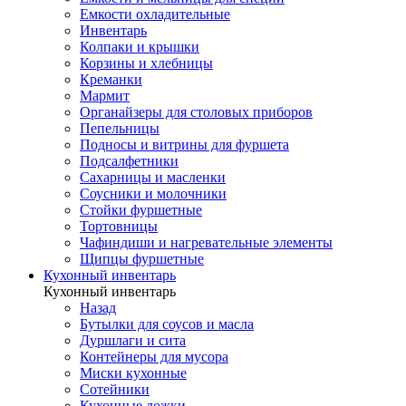
Емкости охладительные
Инвентарь
Колпаки и крышки
Корзины и хлебницы
Креманки
Мармит
Органайзеры для столовых приборов
Пепельницы
Подносы и витрины для фуршета
Подсалфетники
Сахарницы и масленки
Соусники и молочники
Стойки фуршетные
Тортовницы
Чафиндиши и нагревательные элементы
Щипцы фуршетные
Кухонный инвентарь
Кухонный инвентарь
Назад
Бутылки для соусов и масла
Дуршлаги и сита
Контейнеры для мусора
Миски кухонные
Сотейники
Кухонные ложки