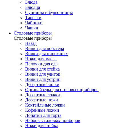
Блюда
Блюдца
Супницы и бульонницы
Тарелки
Чайники
Чашки
Cтоловые приборы
Cтоловые приборы
Назад
Вилки для лобстера
Вилки для пирожных
Ножи для масла
Палочки для еды
Вилки для стейка
Вилки для улиток
Вилки для устриц
Десертные вилки
Органайзеры для столовых приборов
Десертные ложки
Десертные ножи
Коктейльные ложки
Кофейные ложки
Лопатки для торта
Наборы столовых приборов
Ножи для стейка