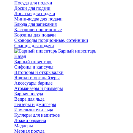
Посуда для подачи
Доски для подачи
Лопатки для подачи
Мини-ведра для подачи
Блюда для запекания
Кастрюли порционные
Корзины для подачи
Сковороды порционные, сотейники
Сланцы для подачи
Барный инвентарь
Назад
Барный инвентарь
Сифоны и капсулы
Штопоры и открывалки
Ящики и органайзеры
Аксесуары барные
Атомайзеры и риммеры
Барная посуда
Ведра для льда
Гейзеры и джиггеры
Измельчители льда
Куллеры для напитков
Ложки бармена
Мадлеры
Мерная посуда