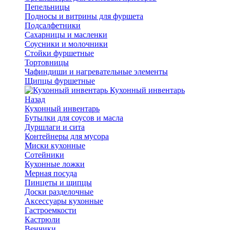
Пепельницы
Подносы и витрины для фуршета
Подсалфетники
Сахарницы и масленки
Соусники и молочники
Стойки фуршетные
Тортовницы
Чафиндиши и нагревательные элементы
Щипцы фуршетные
Кухонный инвентарь
Назад
Кухонный инвентарь
Бутылки для соусов и масла
Дуршлаги и сита
Контейнеры для мусора
Миски кухонные
Сотейники
Кухонные ложки
Мерная посуда
Пинцеты и щипцы
Доски разделочные
Аксессуары кухонные
Гастроемкости
Кастрюли
Венчики