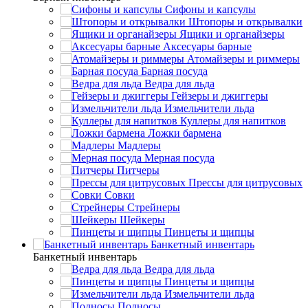
Сифоны и капсулы
Штопоры и открывалки
Ящики и органайзеры
Аксесуары барные
Атомайзеры и риммеры
Барная посуда
Ведра для льда
Гейзеры и джиггеры
Измельчители льда
Куллеры для напитков
Ложки бармена
Мадлеры
Мерная посуда
Питчеры
Прессы для цитрусовых
Совки
Стрейнеры
Шейкеры
Пинцеты и щипцы
Банкетный инвентарь
Банкетный инвентарь
Ведра для льда
Пинцеты и щипцы
Измельчители льда
Подносы