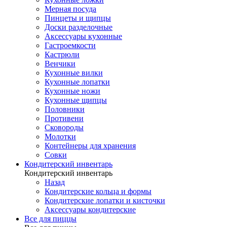
Мерная посуда
Пинцеты и щипцы
Доски разделочные
Аксессуары кухонные
Гастроемкости
Кастрюли
Венчики
Кухонные вилки
Кухонные лопатки
Кухонные ножи
Кухонные щипцы
Половники
Противени
Сковороды
Молотки
Контейнеры для хранения
Совки
Кондитерский инвентарь
Кондитерский инвентарь
Назад
Кондитерские кольца и формы
Кондитерские лопатки и кисточки
Аксессуары кондитерские
Все для пиццы