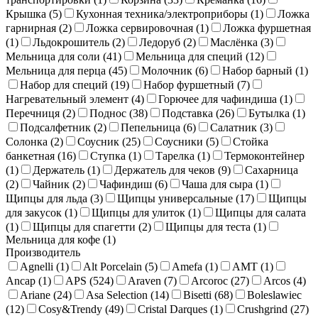
Крышка (
5
)
Кухонная техника/электроприборы (
1
)
Ложка
гарнирная (
2
)
Ложка сервировочная (
1
)
Ложка фуршетная
(
1
)
Льдокрошитель (
2
)
Ледоруб (
2
)
Маслёнка (
3
)
Мельница для соли (
41
)
Мельница для специй (
12
)
Мельница для перца (
45
)
Молочник (
6
)
Набор барный (
1
)
Набор для специй (
19
)
Набор фуршетный (
7
)
Нагревательный элемент (
4
)
Горючее для чафиндиша (
1
)
Перечниця (
2
)
Поднос (
38
)
Подставка (
26
)
Бутылка (
1
)
Подсалфетник (
2
)
Пепельница (
6
)
Салатник (
3
)
Солонка (
2
)
Соусник (
25
)
Соусники (
5
)
Стойка
банкетная (
16
)
Ступка (
1
)
Тарелка (
1
)
Термоконтейнер
(
1
)
Держатель (
1
)
Держатель для чеков (
9
)
Сахарница
(
2
)
Чайник (
2
)
Чафиндиш (
6
)
Чаша для сыра (
1
)
Щипцы для льда (
3
)
Щипцы универсальные (
17
)
Щипцы
для закусок (
1
)
Щипцы для улиток (
1
)
Щипцы для салата
(
1
)
Щипцы для спагетти (
2
)
Щипцы для теста (
1
)
Мельница для кофе (
1
)
Производитель
Agnelli (
1
)
Alt Porcelain (
5
)
Amefa (
1
)
AMT (
1
)
Ancap (
1
)
APS (
524
)
Araven (
7
)
Arcoroc (
27
)
Arcos (
4
)
Ariane (
24
)
Asa Selection (
14
)
Bisetti (
68
)
Boleslawiec
(
12
)
Cosy&Trendy (
49
)
Cristal Darques (
1
)
Crushgrind (
27
)