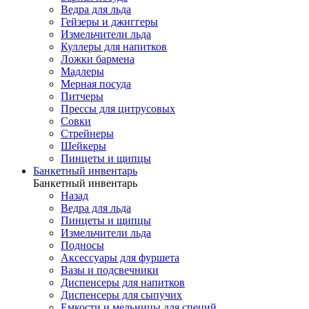
Ведра для льда
Гейзеры и джиггеры
Измельчители льда
Куллеры для напитков
Ложки бармена
Мадлеры
Мерная посуда
Питчеры
Прессы для цитрусовых
Совки
Стрейнеры
Шейкеры
Пинцеты и щипцы
Банкетный инвентарь
Банкетный инвентарь
Назад
Ведра для льда
Пинцеты и щипцы
Измельчители льда
Подносы
Аксессуары для фуршета
Вазы и подсвечники
Диспенсеры для напитков
Диспенсеры для сыпучих
Емкости и мельницы для специй