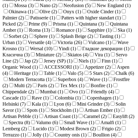
(
1
)
Mossa (
3
)
Nano (
2
)
Neofusion (
5
)
New England (
1
)
Okinawa (
1
)
Olive (
2
)
Onyx (
1
)
Oxide Cinder (
1
)
Palmier (
2
)
Patisserie (
1
)
Patters with higher standart (
1
)
Picked (
2
)
Prime (
9
)
Prisma (
1
)
Quintana (
3
)
Quintana
Amber (
1
)
Roma (
13
)
Romance (
1
)
Sapphire (
1
)
Ska (
1
)
Sorbet (
2
)
Sphere (
1
)
Splash Beige (
2
)
Tasting (
1
)
Urban (
1
)
Versatile (
4
)
Victoria (
26
)
Vulcano (
1
)
Wave
Krosno (
1
)
Wersal (
10
)
Yindi (
1
)
Гладкие декорации (
1
)
Класична (
3
)
Miniature (
2
)
Skiatos (
4
)
Vira (
1
)
Servo
Line (
2
)
Jap (
2
)
Jersey (SP) (
1
)
Niels (
1
)
Finn (
1
)
Organic Wood (
1
)
ACCESSORI (
1
)
Appetizer (
2
)
Aspen
(
4
)
Heritage (
1
)
Table (
1
)
Valo (
5
)
5 Stars (
2
)
Chalk (
6
)
Modern Terracotta (
1
)
Superbox (
4
)
Wave (
1
)
Frostfire
(
2
)
Multi (
2
)
Paris (
2
)
Tex Mex (
1
)
Bonfire (
1
)
Chippendale (
2
)
Mumbai (
1
)
Ovo (
1
)
Friendly (
4
)
Cascade (
1
)
Rave (
1
)
Colombia (
1
)
Copenhagen (
1
)
Helsinki (
7
)
Kala (
1
)
Lyon (
6
)
Mini Grinder (
3
)
Solin
Savor (
1
)
Spots (
1
)
Stockholm (
1
)
Artisan Ember (
1
)
Artisan Pebble (
1
)
Artisan Coast (
1
)
Caramel (
2
)
Easylift (
2
)
Spectra (
8
)
Valumo (
6
)
Small Wave (
1
)
Amalfi (
1
)
Lemberg (
2
)
Lucido (
1
)
Modest Brown (
2
)
Frigio (
2
)
Terrazzo (
1
)
Jolly (
1
)
Country onis (
1
)
Boullion (
4
)