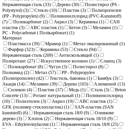
Нержавеющая сталь (
33
)
Дерево (
30
)
Полистирол (PS -
Polystyrol) (
3
)
Стекло (
10
)
Пластик (
3
)
Полипропилен
(PP - Polypropylen) (
9
)
Поливинилхлорид (PVC-Kunststoff)
(
7
)
Поликарбонат (
2
)
Акрил (
3
)
Керамика (
1
)
САН
пластик (
3
)
ABC пластик (
1
)
Бетон (
3
)
Меламин (
1
)
PC - Polycarbonat ( Полікарбонат) (
1
)
Материал
Пластмасса (
39
)
Мрамор (
1
)
Метал эмалированный (
1
)
Фарфор (
323
)
Керамика (
53
)
Стекло (
94
)
Нержавеющая сталь (
209
)
Антискользящий (
1
)
Полиротанг (
27
)
Искусственное волокно (
1
)
Сланец (
3
)
Поликарбонат (
8
)
Чугун (
3
)
Полистирол (
8
)
Полиамид (
2
)
Метал (
57
)
PP - Polypropylen
(Полипропилен) (
42
)
Текстиль, бавовна (
1
)
Бамбук (
3
)
Акація (
14
)
Меламин (
39
)
Дерево (
103
)
Алюминий (
13
)
Силикон (
4
)
Пластик (
37
)
Медь (
1
)
Сталь (
3
)
Beton
Concrete (
13
)
Ротанг натуральный (
1
)
Поливинилхлорид
(
10
)
Полиэтилен (
3
)
Акрил (
19
)
ABC пластик (
1
)
GFK (полимер стеклопластик) (
1
)
SAN-пластик (SAN
kunststoff) (
6
)
Нержавеющая сталь 18/0 (
9
)
Оливкове
дерево (
3
)
Хлопок (
2
)
Нержавеющая сталь 18/10 (
9
)
EVA - Ethylenvinylacetat (
1
)
Нержавеющая сталь 18/8 (
25
)