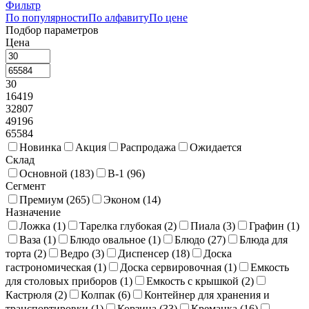
Фильтр
Чафиндиши и нагревательные элементы
38
По популярности
По алфавиту
По цене
Подбор параметров
Щипцы фуршетные
40
Цена
30
16419
32807
49196
65584
Новинка
Акция
Распродажа
Ожидается
Склад
Основной (
183
)
В-1 (
96
)
Сегмент
Премиум (
265
)
Эконом (
14
)
Назначение
Ложка (
1
)
Тарелка глубокая (
2
)
Пиала (
3
)
Графин (
1
)
Ваза (
1
)
Блюдо овальное (
1
)
Блюдо (
27
)
Блюда для
торта (
2
)
Ведро (
3
)
Диспенсер (
18
)
Доска
гастрономическая (
1
)
Доска сервировочная (
1
)
Емкость
для столовых приборов (
1
)
Емкость с крышкой (
2
)
Кастрюля (
2
)
Колпак (
6
)
Контейнер для хранения и
транспортировки (
1
)
Корзина (
33
)
Креманка (
16
)