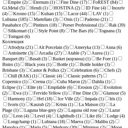
Empire (
2
)
Eternum (
1
)
Fine Dine (
17
)
FoREST (
84
)
Gi.Metal (
5
)
Hendi (
1
)
HOSTINA (
2
)
ID Fine (
4
)
Inoxriv
(
4
)
Krosno (
15
)
Kulsan (
15
)
Lacor (
44
)
LAV (
1
)
Lubiana (
185
)
Martellato (
3
)
Onis (
1
)
Paderno (
21
)
Pasabahce (
7
)
Pintinox (
18
)
Porser Professional (
1
)
Rak (
39
)
Silikomart (
1
)
Style Point (
8
)
The Bars (
6
)
Tognana (
3
)
Tomgast (
6
)
Коллекция
Afrodyta (
21
)
Alt Porcelain (
5
)
Ameryka (
13
)
Anna (
6
)
Antoinette (
3
)
Arcadia (
27
)
Atable (
7
)
Aurea (
1
)
Banquet (
8
)
Basalt (
3
)
Basket (корзина) (
1
)
Be Fore (
1
)
Bistro (
1
)
Black yoru (
1
)
Bottle (
1
)
Bottle holder (
3
)
Brisbane (
3
)
Castor & Рollux (
2
)
Celebration (
6
)
Chefs (
2
)
Chill (RAK) (
1
)
Classic (
4
)
Classic patterns (
7
)
Copernico (
1
)
Crema (
1
)
Cuba Maron (
2
)
Dahlia (
1
)
Eclipse (
1
)
Elite (
4
)
Empilable (
6
)
Erosion (
2
)
Evolution
(
2
)
Ewa (
1
)
Fervido Yellow (
1
)
Fine Dine (
3
)
Glamour (
5
)
Harmony (
1
)
Hel (
18
)
Ice Ville (
2
)
Impala (
1
)
Iris (
1
)
Ivoris (
1
)
Kaszub (
2
)
Krista (
1
)
La Maison (
1
)
La
Plage (
1
)
Laguna blue-grey (
2
)
Laguna old rose (
2
)
Lazur
(
1
)
Leon (
4
)
Level (
4
)
Lightbulb (
1
)
Like (
6
)
Lodge (
4
)
Longchamp (
1
)
Lubiana (
18
)
Maeva (
1
)
Malibu (
2
)
Manolya (
1
)
Maria (
5
)
Merkury (
20
)
Minimax (
2
)
Moon