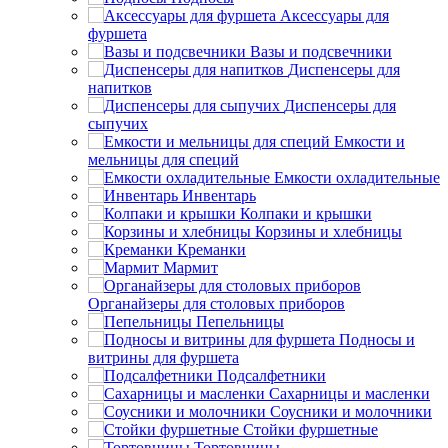
Аксессуары для
фуршета
Вазы и подсвечники
Диспенсеры для
напитков
Диспенсеры для
сыпучих
Емкости и
мельницы для специй
Емкости охладительные
Инвентарь
Колпаки и крышки
Корзины и хлебницы
Креманки
Мармит
Органайзеры для столовых приборов
Пепельницы
Подносы и
витрины для фуршета
Подсалфетники
Сахарницы и масленки
Соусники и молочники
Стойки фуршетные
Тортовницы