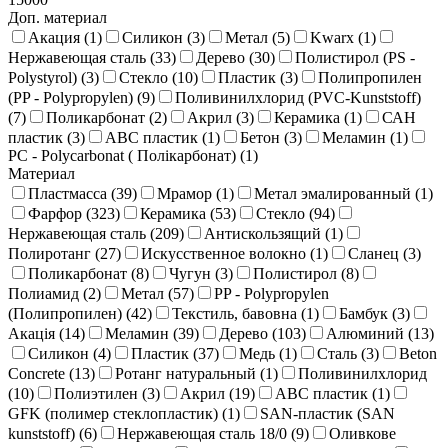
Доп. материал
Акация (
1
)
Силикон (
3
)
Метал (
5
)
Kwarx (
1
)
Нержавеющая сталь (
33
)
Дерево (
30
)
Полистирол (PS -
Polystyrol) (
3
)
Стекло (
10
)
Пластик (
3
)
Полипропилен
(PP - Polypropylen) (
9
)
Поливинилхлорид (PVC-Kunststoff)
(
7
)
Поликарбонат (
2
)
Акрил (
3
)
Керамика (
1
)
САН
пластик (
3
)
ABC пластик (
1
)
Бетон (
3
)
Меламин (
1
)
PC - Polycarbonat ( Полікарбонат) (
1
)
Материал
Пластмасса (
39
)
Мрамор (
1
)
Метал эмалированный (
1
)
Фарфор (
323
)
Керамика (
53
)
Стекло (
94
)
Нержавеющая сталь (
209
)
Антискользящий (
1
)
Полиротанг (
27
)
Искусственное волокно (
1
)
Сланец (
3
)
Поликарбонат (
8
)
Чугун (
3
)
Полистирол (
8
)
Полиамид (
2
)
Метал (
57
)
PP - Polypropylen
(Полипропилен) (
42
)
Текстиль, бавовна (
1
)
Бамбук (
3
)
Акація (
14
)
Меламин (
39
)
Дерево (
103
)
Алюминий (
13
)
Силикон (
4
)
Пластик (
37
)
Медь (
1
)
Сталь (
3
)
Beton
Concrete (
13
)
Ротанг натуральный (
1
)
Поливинилхлорид
(
10
)
Полиэтилен (
3
)
Акрил (
19
)
ABC пластик (
1
)
GFK (полимер стеклопластик) (
1
)
SAN-пластик (SAN
kunststoff) (
6
)
Нержавеющая сталь 18/0 (
9
)
Оливкове