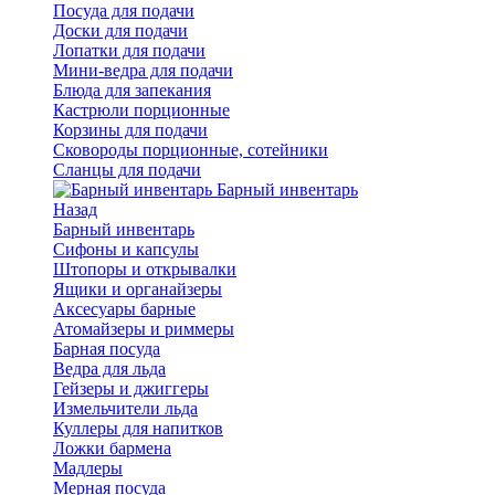
Посуда для подачи
Доски для подачи
Лопатки для подачи
Мини-ведра для подачи
Блюда для запекания
Кастрюли порционные
Корзины для подачи
Сковороды порционные, сотейники
Сланцы для подачи
Барный инвентарь
Назад
Барный инвентарь
Сифоны и капсулы
Штопоры и открывалки
Ящики и органайзеры
Аксесуары барные
Атомайзеры и риммеры
Барная посуда
Ведра для льда
Гейзеры и джиггеры
Измельчители льда
Куллеры для напитков
Ложки бармена
Мадлеры
Мерная посуда