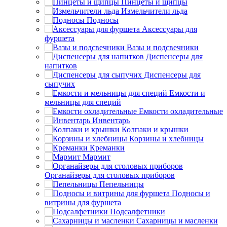
Пинцеты и щипцы
Измельчители льда
Подносы
Аксессуары для
фуршета
Вазы и подсвечники
Диспенсеры для
напитков
Диспенсеры для
сыпучих
Емкости и
мельницы для специй
Емкости охладительные
Инвентарь
Колпаки и крышки
Корзины и хлебницы
Креманки
Мармит
Органайзеры для столовых приборов
Пепельницы
Подносы и
витрины для фуршета
Подсалфетники
Сахарницы и масленки