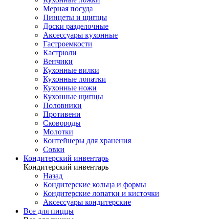
Мерная посуда
Пинцеты и щипцы
Доски разделочные
Аксессуары кухонные
Гастроемкости
Кастрюли
Венчики
Кухонные вилки
Кухонные лопатки
Кухонные ножи
Кухонные щипцы
Половники
Противени
Сковороды
Молотки
Контейнеры для хранения
Совки
Кондитерский инвентарь
Кондитерский инвентарь
Назад
Кондитерские кольца и формы
Кондитерские лопатки и кисточки
Аксессуары кондитерские
Все для пиццы