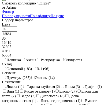
Смотреть коллекцию "Eclipse"
Стойки фуршетные
85
Тортовницы
17
от Ariane
Фильтр
Чафиндиши и нагревательные элементы
38
По популярности
По алфавиту
По цене
Подбор параметров
Щипцы фуршетные
40
Цена
30
16419
32807
49196
65584
Новинка
Акция
Распродажа
Ожидается
Склад
Основной (
183
)
В-1 (
96
)
Сегмент
Премиум (
265
)
Эконом (
14
)
Назначение
Ложка (
1
)
Тарелка глубокая (
2
)
Пиала (
3
)
Графин (
1
)
Ваза (
1
)
Блюдо овальное (
1
)
Блюдо (
27
)
Блюда для
торта (
2
)
Ведро (
3
)
Диспенсер (
18
)
Доска
гастрономическая (
1
)
Доска сервировочная (
1
)
Емкость