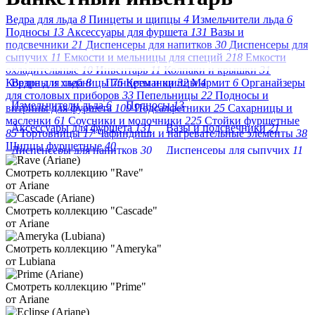
Ведра для льда
8
Пинцеты и щипцы
4
Измельчители льда
6
Подносы
13
Аксессуары для фуршета
131
Вазы и
подсвечники
21
Диспенсеры для напитков
30
Диспенсеры для
сыпучих
11
Емкости и мельницы для специй
218
Емкости
охладительные
10
Инвентарь
11
Колпаки и крышки
31
Корзины и хлебницы
Ведра для льда
8
Пинцеты и щипцы
75
Креманки
32
Мармит
4
6
Органайзеры
для столовых приборов
33
Пепельницы
22
Подносы и
Измельчители льда
6
Подносы
13
витрины для фуршета
109
Подсалфетники
25
Сахарницы и
масленки
61
Соусники и молочники
225
Стойки фуршетные
Аксессуары для фуршета
131
Вазы и подсвечники
21
85
Тортовницы
17
Чафиндиши и нагревательные элементы
38
Щипцы фуршетные
40
Диспенсеры для напитков
30
Диспенсеры для сыпучих
11
Смотреть коллекцию "Rave"
Емкости и мельницы для специй
218
от Ariane
Емкости охладительные
10
Инвентарь
11
Смотреть коллекцию "Cascade"
Колпаки и крышки
31
Корзины и хлебницы
75
от Ariane
Креманки
32
Мармит
6
Смотреть коллекцию "Ameryka"
от Lubiana
Органайзеры для столовых приборов
33
Пепельницы
22
Подносы и витрины для фуршета
109
Подсалфетники
25
Смотреть коллекцию "Prime"
от Ariane
Сахарницы и масленки
61
Соусники и молочники
225