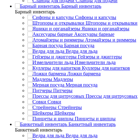
Сланцы для подачи
Барный инвентарь
Барный инвентарь
Сифоны и капсулы
Штопоры и открывалки
Ящики и органайзеры
Аксесуары барные
Атомайзеры и риммеры
Барная посуда
Ведра для льда
Гейзеры и джиггеры
Измельчители льда
Куллеры для напитков
Ложки бармена
Мадлеры
Мерная посуда
Питчеры
Прессы для цитрусовых
Совки
Стрейнеры
Шейкеры
Пинцеты и щипцы
Банкетный инвентарь
Банкетный инвентарь
Ведра для льда