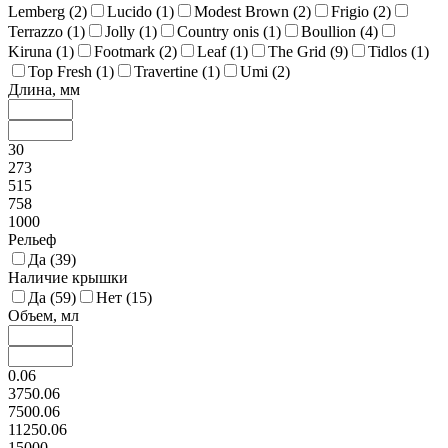
Lemberg (
2
)
Lucido (
1
)
Modest Brown (
2
)
Frigio (
2
)
Terrazzo (
1
)
Jolly (
1
)
Country onis (
1
)
Boullion (
4
)
Kiruna (
1
)
Footmark (
2
)
Leaf (
1
)
The Grid (
9
)
Tidlos (
1
)
Top Fresh (
1
)
Travertine (
1
)
Umi (
2
)
Длина, мм
30
273
515
758
1000
Рельеф
Да (
39
)
Наличие крышки
Да (
59
)
Нет (
15
)
Объем, мл
0.06
3750.06
7500.06
11250.06
15000