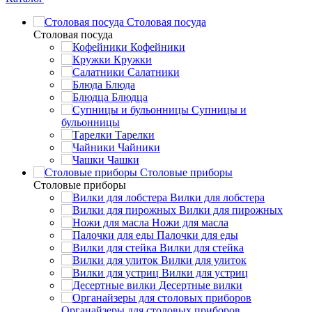
Столовая посуда
Столовая посуда
Кофейники
Кружки
Салатники
Блюда
Блюдца
Супницы и
бульонницы
Тарелки
Чайники
Чашки
Cтоловые приборы
Cтоловые приборы
Вилки для лобстера
Вилки для пирожных
Ножи для масла
Палочки для еды
Вилки для стейка
Вилки для улиток
Вилки для устриц
Десертные вилки
Органайзеры для столовых приборов