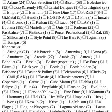
Ariane (
24
)
Asa Selection (
14
)
Bisetti (
68
)
Boleslawiec
(
12
)
Cosy&Trendy (
49
)
Cristal Darques (
1
)
Crushgrind (
27
)
Empire (
2
)
Eternum (
1
)
Fine Dine (
17
)
FoREST (
84
)
Gi.Metal (
5
)
Hendi (
1
)
HOSTINA (
2
)
ID Fine (
4
)
Inoxriv
(
4
)
Krosno (
15
)
Kulsan (
15
)
Lacor (
44
)
LAV (
1
)
Lubiana (
185
)
Martellato (
3
)
Onis (
1
)
Paderno (
21
)
Pasabahce (
7
)
Pintinox (
18
)
Porser Professional (
1
)
Rak (
39
)
Silikomart (
1
)
Style Point (
8
)
The Bars (
6
)
Tognana (
3
)
Tomgast (
6
)
Коллекция
Afrodyta (
21
)
Alt Porcelain (
5
)
Ameryka (
13
)
Anna (
6
)
Antoinette (
3
)
Arcadia (
27
)
Atable (
7
)
Aurea (
1
)
Banquet (
8
)
Basalt (
3
)
Basket (корзина) (
1
)
Be Fore (
1
)
Bistro (
1
)
Black yoru (
1
)
Bottle (
1
)
Bottle holder (
3
)
Brisbane (
3
)
Castor & Рollux (
2
)
Celebration (
6
)
Chefs (
2
)
Chill (RAK) (
1
)
Classic (
4
)
Classic patterns (
7
)
Copernico (
1
)
Crema (
1
)
Cuba Maron (
2
)
Dahlia (
1
)
Eclipse (
1
)
Elite (
4
)
Empilable (
6
)
Erosion (
2
)
Evolution
(
2
)
Ewa (
1
)
Fervido Yellow (
1
)
Fine Dine (
3
)
Glamour (
5
)
Harmony (
1
)
Hel (
18
)
Ice Ville (
2
)
Impala (
1
)
Iris (
1
)
Ivoris (
1
)
Kaszub (
2
)
Krista (
1
)
La Maison (
1
)
La
Plage (
1
)
Laguna blue-grey (
2
)
Laguna old rose (
2
)
Lazur
(
1
)
Leon (
4
)
Level (
4
)
Lightbulb (
1
)
Like (
6
)
Lodge (
4
)