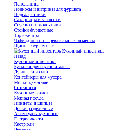
Пепельницы
Подносы и витрины для фуршета
Подсалфетники
Сахарницы и масленки
Соусники и молочники
Стойки фуршетные
Тортовницы
Чафиндиши и нагревательные элементы
Щипцы фуршетные
Кухонный инвентарь
Назад
Кухонный инвентарь
Бутылки для соусов и масла
Дуршлаги и сита
Контейнеры для мусора
Миски кухонные
Сотейники
Кухонные ложки
Мерная посуда
Пинцеты и щипцы
Доски разделочные
Аксессуары кухонные
Гастроемкости
Кастрюли
Венчики