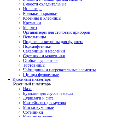
Емкости охладительные
Инвентарь
Колпаки и крышки
Корзины и хлебницы
Креманки
Мармит
Органайзеры для столовых приборов
Пепельницы
Подносы и витрины для фуршета
Подсалфетники
Сахарницы и масленки
Соусники и молочники
Стойки фуршетные
Тортовницы
Чафиндиши и нагревательные элементы
Щипцы фуршетные
Кухонный инвентарь
Кухонный инвентарь
Назад
Бутылки для соусов и масла
Дуршлаги и сита
Контейнеры для мусора
Миски кухонные
Сотейники
Кухонные ложки