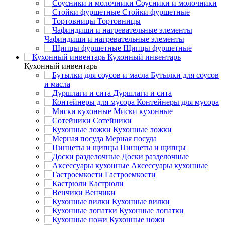
Соусники и молочники
Стойки фуршетные
Тортовницы
Чафиндиши и нагревательные элементы
Щипцы фуршетные
Кухонный инвентарь
Кухонный инвентарь
Бутылки для соусов
и масла
Дуршлаги и сита
Контейнеры для мусора
Миски кухонные
Сотейники
Кухонные ложки
Мерная посуда
Пинцеты и щипцы
Доски разделочные
Аксессуары кухонные
Гастроемкости
Кастрюли
Венчики
Кухонные вилки
Кухонные лопатки
Кухонные ножи