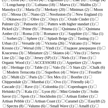
Longchamp (
1
)
Lubiana (
18
)
Maeva (
1
)
Malibu (
2
)
Manolya (
1
)
Maria (
5
)
Merkury (
20
)
Minimax (
2
)
Moon
(
1
)
Mossa (
3
)
Nano (
2
)
Neofusion (
5
)
New England (
1
)
Okinawa (
1
)
Olive (
2
)
Onyx (
1
)
Oxide Cinder (
1
)
Palmier (
2
)
Patisserie (
1
)
Patters with higher standart (
1
)
Picked (
2
)
Prime (
9
)
Prisma (
1
)
Quintana (
3
)
Quintana
Amber (
1
)
Roma (
13
)
Romance (
1
)
Sapphire (
1
)
Ska (
1
)
Sorbet (
2
)
Sphere (
1
)
Splash Beige (
2
)
Tasting (
1
)
Urban (
1
)
Versatile (
4
)
Victoria (
26
)
Vulcano (
1
)
Wave
Krosno (
1
)
Wersal (
10
)
Yindi (
1
)
Гладкие декорации (
1
)
Класична (
3
)
Miniature (
2
)
Skiatos (
4
)
Vira (
1
)
Servo
Line (
2
)
Jap (
2
)
Jersey (SP) (
1
)
Niels (
1
)
Finn (
1
)
Organic Wood (
1
)
ACCESSORI (
1
)
Appetizer (
2
)
Aspen
(
4
)
Heritage (
1
)
Table (
1
)
Valo (
5
)
5 Stars (
2
)
Chalk (
6
)
Modern Terracotta (
1
)
Superbox (
4
)
Wave (
1
)
Frostfire
(
2
)
Multi (
2
)
Paris (
2
)
Tex Mex (
1
)
Bonfire (
1
)
Chippendale (
2
)
Mumbai (
1
)
Ovo (
1
)
Friendly (
4
)
Cascade (
1
)
Rave (
1
)
Colombia (
1
)
Copenhagen (
1
)
Helsinki (
7
)
Kala (
1
)
Lyon (
6
)
Mini Grinder (
3
)
Solin
Savor (
1
)
Spots (
1
)
Stockholm (
1
)
Artisan Ember (
1
)
Artisan Pebble (
1
)
Artisan Coast (
1
)
Caramel (
2
)
Easylift (
2
)
Spectra (
8
)
Valumo (
6
)
Small Wave (
1
)
Amalfi (
1
)