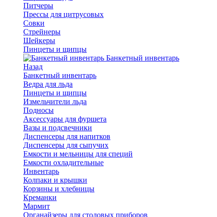
Питчеры
Прессы для цитрусовых
Совки
Стрейнеры
Шейкеры
Пинцеты и щипцы
Банкетный инвентарь
Назад
Банкетный инвентарь
Ведра для льда
Пинцеты и щипцы
Измельчители льда
Подносы
Аксессуары для фуршета
Вазы и подсвечники
Диспенсеры для напитков
Диспенсеры для сыпучих
Емкости и мельницы для специй
Емкости охладительные
Инвентарь
Колпаки и крышки
Корзины и хлебницы
Креманки
Мармит
Органайзеры для столовых приборов