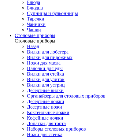
Блюда
Блюдца
Супницы и бульонницы
Тарелки
Чайники
Чашки
Cтоловые приборы
Cтоловые приборы
Назад
Вилки для лобстера
Вилки для пирожных
Ножи для масла
Палочки для еды
Вилки для стейка
Вилки для улиток
Вилки для устриц
Десертные вилки
Органайзеры для столовых приборов
Десертные ложки
Десертные ножи
Коктейльные ложки
Кофейные ложки
Лопатки для торта
Наборы столовых приборов
Ножи для стейка