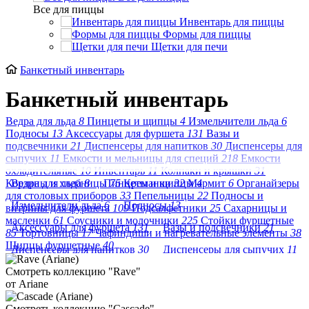
Все для пиццы
Инвентарь для пиццы
Формы для пиццы
Щетки для печи
Банкетный инвентарь
Банкетный инвентарь
Ведра для льда
8
Пинцеты и щипцы
4
Измельчители льда
6
Подносы
13
Аксессуары для фуршета
131
Вазы и
подсвечники
21
Диспенсеры для напитков
30
Диспенсеры для
сыпучих
11
Емкости и мельницы для специй
218
Емкости
охладительные
10
Инвентарь
11
Колпаки и крышки
31
Корзины и хлебницы
Ведра для льда
8
Пинцеты и щипцы
75
Креманки
32
Мармит
4
6
Органайзеры
для столовых приборов
33
Пепельницы
22
Подносы и
Измельчители льда
6
Подносы
13
витрины для фуршета
109
Подсалфетники
25
Сахарницы и
масленки
61
Соусники и молочники
225
Стойки фуршетные
Аксессуары для фуршета
131
Вазы и подсвечники
21
85
Тортовницы
17
Чафиндиши и нагревательные элементы
38
Щипцы фуршетные
40
Диспенсеры для напитков
30
Диспенсеры для сыпучих
11
Смотреть коллекцию "Rave"
Емкости и мельницы для специй
218
от Ariane
Емкости охладительные
10
Инвентарь
11
Смотреть коллекцию "Cascade"