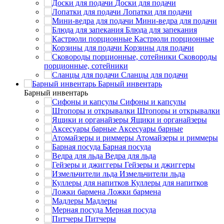
Доски для подачи
Лопатки для подачи
Мини-ведра для подачи
Блюда для запекания
Кастрюли порционные
Корзины для подачи
Сковороды
порционные, сотейники
Сланцы для подачи
Барный инвентарь
Барный инвентарь
Сифоны и капсулы
Штопоры и открывалки
Ящики и органайзеры
Аксесуары барные
Атомайзеры и риммеры
Барная посуда
Ведра для льда
Гейзеры и джиггеры
Измельчители льда
Куллеры для напитков
Ложки бармена
Мадлеры
Мерная посуда
Питчеры