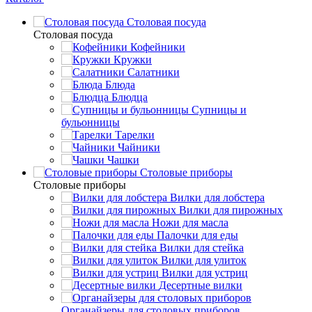
Столовая посуда
Столовая посуда
Кофейники
Кружки
Салатники
Блюда
Блюдца
Супницы и
бульонницы
Тарелки
Чайники
Чашки
Cтоловые приборы
Cтоловые приборы
Вилки для лобстера
Вилки для пирожных
Ножи для масла
Палочки для еды
Вилки для стейка
Вилки для улиток
Вилки для устриц
Десертные вилки
Органайзеры для столовых приборов