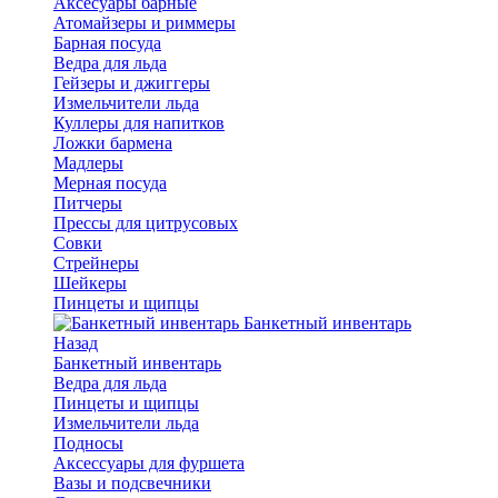
Аксесуары барные
Атомайзеры и риммеры
Барная посуда
Ведра для льда
Гейзеры и джиггеры
Измельчители льда
Куллеры для напитков
Ложки бармена
Мадлеры
Мерная посуда
Питчеры
Прессы для цитрусовых
Совки
Стрейнеры
Шейкеры
Пинцеты и щипцы
Банкетный инвентарь
Назад
Банкетный инвентарь
Ведра для льда
Пинцеты и щипцы
Измельчители льда
Подносы
Аксессуары для фуршета
Вазы и подсвечники