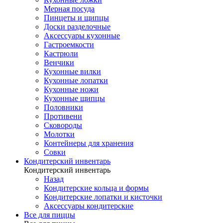
Мерная посуда
Пинцеты и щипцы
Доски разделочные
Аксессуары кухонные
Гастроемкости
Кастрюли
Венчики
Кухонные вилки
Кухонные лопатки
Кухонные ножи
Кухонные щипцы
Половники
Противени
Сковороды
Молотки
Контейнеры для хранения
Совки
Кондитерский инвентарь
Кондитерский инвентарь
Назад
Кондитерские кольца и формы
Кондитерские лопатки и кисточки
Аксессуары кондитерские
Все для пиццы