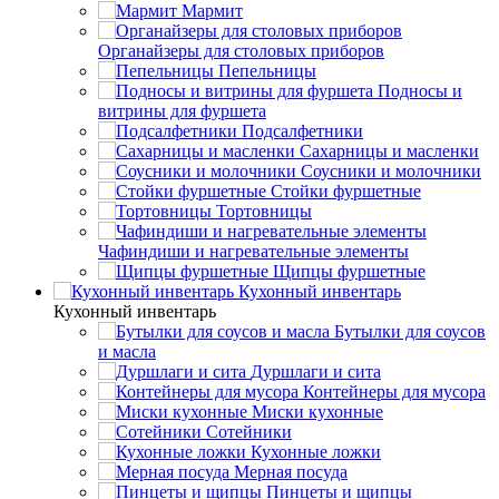
Мармит
Органайзеры для столовых приборов
Пепельницы
Подносы и
витрины для фуршета
Подсалфетники
Сахарницы и масленки
Соусники и молочники
Стойки фуршетные
Тортовницы
Чафиндиши и нагревательные элементы
Щипцы фуршетные
Кухонный инвентарь
Кухонный инвентарь
Бутылки для соусов
и масла
Дуршлаги и сита
Контейнеры для мусора
Миски кухонные
Сотейники
Кухонные ложки
Мерная посуда
Пинцеты и щипцы