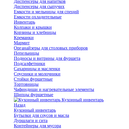
Диспенсеры для напитков
Диспенсеры для сыпучих
Емкости и мельницы для специй
Емкости охладительные
Инвентарь
Колпаки и крышки
Корзины и хлебницы
Креманки
Мармит
Органайзеры для столовых приборов
Пепельницы
Подносы и витрины для фуршета
Подсалфетники
Сахарницы и масленки
Соусники и молочники
Стойки фуршетные
Тортовницы
Чафиндиши и нагревательные элементы
Щипцы фуршетные
Кухонный инвентарь
Назад
Кухонный инвентарь
Бутылки для соусов и масла
Дуршлаги и сита
Контейнеры для мусора