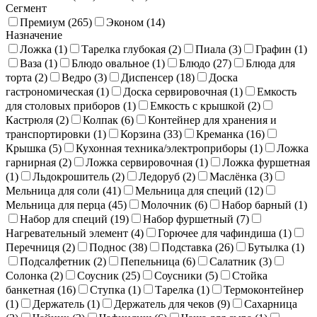
Сегмент
Премиум (
265
)
Эконом (
14
)
Назначение
Ложка (
1
)
Тарелка глубокая (
2
)
Пиала (
3
)
Графин (
1
)
Ваза (
1
)
Блюдо овальное (
1
)
Блюдо (
27
)
Блюда для
торта (
2
)
Ведро (
3
)
Диспенсер (
18
)
Доска
гастрономическая (
1
)
Доска сервировочная (
1
)
Емкость
для столовых приборов (
1
)
Емкость с крышкой (
2
)
Кастрюля (
2
)
Колпак (
6
)
Контейнер для хранения и
транспортировки (
1
)
Корзина (
33
)
Креманка (
16
)
Крышка (
5
)
Кухонная техника/электроприборы (
1
)
Ложка
гарнирная (
2
)
Ложка сервировочная (
1
)
Ложка фуршетная
(
1
)
Льдокрошитель (
2
)
Ледоруб (
2
)
Маслёнка (
3
)
Мельница для соли (
41
)
Мельница для специй (
12
)
Мельница для перца (
45
)
Молочник (
6
)
Набор барный (
1
)
Набор для специй (
19
)
Набор фуршетный (
7
)
Нагревательный элемент (
4
)
Горючее для чафиндиша (
1
)
Перечниця (
2
)
Поднос (
38
)
Подставка (
26
)
Бутылка (
1
)
Подсалфетник (
2
)
Пепельница (
6
)
Салатник (
3
)
Солонка (
2
)
Соусник (
25
)
Соусники (
5
)
Стойка
банкетная (
16
)
Ступка (
1
)
Тарелка (
1
)
Термоконтейнер
(
1
)
Держатель (
1
)
Держатель для чеков (
9
)
Сахарница