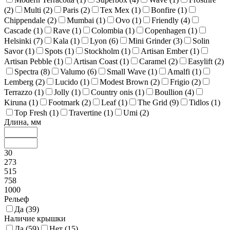
(
2
)
Multi (
2
)
Paris (
2
)
Tex Mex (
1
)
Bonfire (
1
)
Chippendale (
2
)
Mumbai (
1
)
Ovo (
1
)
Friendly (
4
)
Cascade (
1
)
Rave (
1
)
Colombia (
1
)
Copenhagen (
1
)
Helsinki (
7
)
Kala (
1
)
Lyon (
6
)
Mini Grinder (
3
)
Solin
Savor (
1
)
Spots (
1
)
Stockholm (
1
)
Artisan Ember (
1
)
Artisan Pebble (
1
)
Artisan Coast (
1
)
Caramel (
2
)
Easylift (
2
)
Spectra (
8
)
Valumo (
6
)
Small Wave (
1
)
Amalfi (
1
)
Lemberg (
2
)
Lucido (
1
)
Modest Brown (
2
)
Frigio (
2
)
Terrazzo (
1
)
Jolly (
1
)
Country onis (
1
)
Boullion (
4
)
Kiruna (
1
)
Footmark (
2
)
Leaf (
1
)
The Grid (
9
)
Tidlos (
1
)
Top Fresh (
1
)
Travertine (
1
)
Umi (
2
)
Длина, мм
30
273
515
758
1000
Рельеф
Да (
39
)
Наличие крышки
Да (
59
)
Нет (
15
)