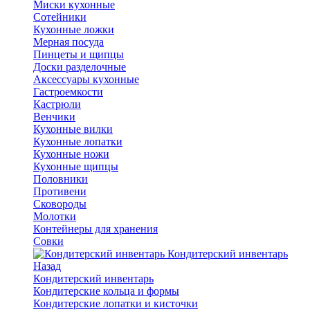
Миски кухонные
Сотейники
Кухонные ложки
Мерная посуда
Пинцеты и щипцы
Доски разделочные
Аксессуары кухонные
Гастроемкости
Кастрюли
Венчики
Кухонные вилки
Кухонные лопатки
Кухонные ножи
Кухонные щипцы
Половники
Противени
Сковороды
Молотки
Контейнеры для хранения
Совки
Кондитерский инвентарь
Назад
Кондитерский инвентарь
Кондитерские кольца и формы
Кондитерские лопатки и кисточки