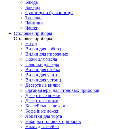
Блюда
Блюдца
Супницы и бульонницы
Тарелки
Чайники
Чашки
Cтоловые приборы
Cтоловые приборы
Назад
Вилки для лобстера
Вилки для пирожных
Ножи для масла
Палочки для еды
Вилки для стейка
Вилки для улиток
Вилки для устриц
Десертные вилки
Органайзеры для столовых приборов
Десертные ложки
Десертные ножи
Коктейльные ложки
Кофейные ложки
Лопатки для торта
Наборы столовых приборов
Ножи для стейка