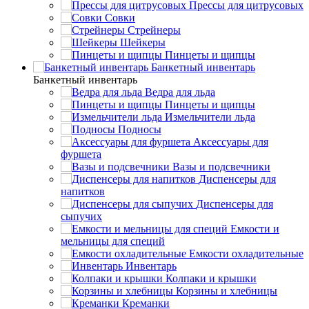
Прессы для цитрусовых
Совки
Стрейнеры
Шейкеры
Пинцеты и щипцы
Банкетный инвентарь
Банкетный инвентарь
Ведра для льда
Пинцеты и щипцы
Измельчители льда
Подносы
Аксессуары для
фуршета
Вазы и подсвечники
Диспенсеры для
напитков
Диспенсеры для
сыпучих
Емкости и
мельницы для специй
Емкости охладительные
Инвентарь
Колпаки и крышки
Корзины и хлебницы
Креманки