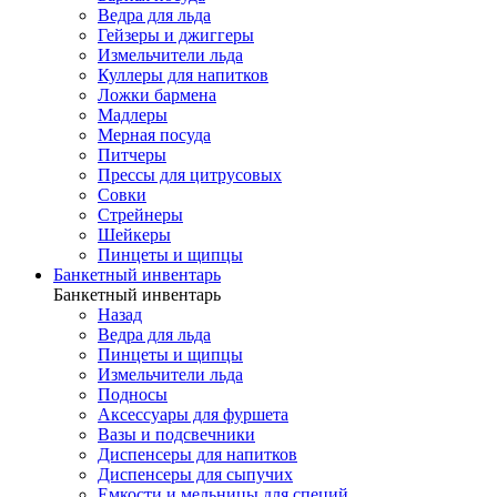
Ведра для льда
Гейзеры и джиггеры
Измельчители льда
Куллеры для напитков
Ложки бармена
Мадлеры
Мерная посуда
Питчеры
Прессы для цитрусовых
Совки
Стрейнеры
Шейкеры
Пинцеты и щипцы
Банкетный инвентарь
Банкетный инвентарь
Назад
Ведра для льда
Пинцеты и щипцы
Измельчители льда
Подносы
Аксессуары для фуршета
Вазы и подсвечники
Диспенсеры для напитков
Диспенсеры для сыпучих
Емкости и мельницы для специй