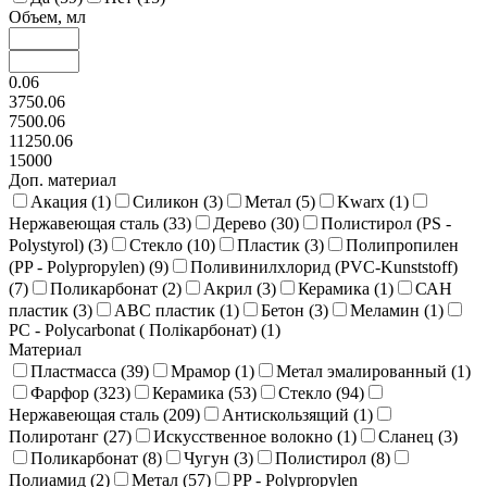
Объем, мл
0.06
3750.06
7500.06
11250.06
15000
Доп. материал
Акация (
1
)
Силикон (
3
)
Метал (
5
)
Kwarx (
1
)
Нержавеющая сталь (
33
)
Дерево (
30
)
Полистирол (PS -
Polystyrol) (
3
)
Стекло (
10
)
Пластик (
3
)
Полипропилен
(PP - Polypropylen) (
9
)
Поливинилхлорид (PVC-Kunststoff)
(
7
)
Поликарбонат (
2
)
Акрил (
3
)
Керамика (
1
)
САН
пластик (
3
)
ABC пластик (
1
)
Бетон (
3
)
Меламин (
1
)
PC - Polycarbonat ( Полікарбонат) (
1
)
Материал
Пластмасса (
39
)
Мрамор (
1
)
Метал эмалированный (
1
)
Фарфор (
323
)
Керамика (
53
)
Стекло (
94
)
Нержавеющая сталь (
209
)
Антискользящий (
1
)
Полиротанг (
27
)
Искусственное волокно (
1
)
Сланец (
3
)
Поликарбонат (
8
)
Чугун (
3
)
Полистирол (
8
)
Полиамид (
2
)
Метал (
57
)
PP - Polypropylen