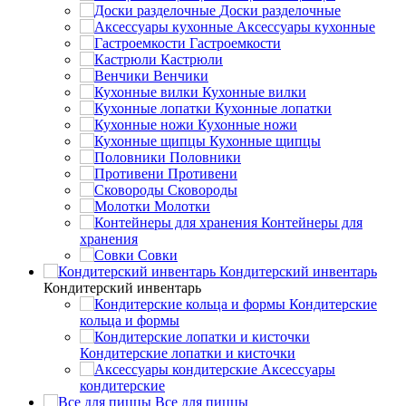
Доски разделочные
Аксессуары кухонные
Гастроемкости
Кастрюли
Венчики
Кухонные вилки
Кухонные лопатки
Кухонные ножи
Кухонные щипцы
Половники
Противени
Сковороды
Молотки
Контейнеры для
хранения
Совки
Кондитерский инвентарь
Кондитерский инвентарь
Кондитерские
кольца и формы
Кондитерские лопатки и кисточки
Аксессуары
кондитерские
Все для пиццы