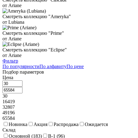
Колпаки и крышки
31
Корзины и хлебницы
75
от Ariane
Креманки
32
Мармит
6
Смотреть коллекцию "Ameryka"
от Lubiana
Органайзеры для столовых приборов
33
Пепельницы
22
Подносы и витрины для фуршета
109
Подсалфетники
25
Смотреть коллекцию "Prime"
от Ariane
Сахарницы и масленки
61
Соусники и молочники
225
Смотреть коллекцию "Eclipse"
Стойки фуршетные
85
Тортовницы
17
от Ariane
Фильтр
Чафиндиши и нагревательные элементы
38
По популярности
По алфавиту
По цене
Подбор параметров
Щипцы фуршетные
40
Цена
30
16419
32807
49196
65584
Новинка
Акция
Распродажа
Ожидается
Склад
Основной (
183
)
В-1 (
96
)