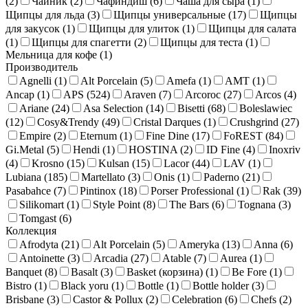
(
2
)
Чайник (
2
)
Чафиндиш (
6
)
Чаша для сыра (
1
)
Щипцы для льда (
3
)
Щипцы универсальные (
17
)
Щипцы
для закусок (
1
)
Щипцы для улиток (
1
)
Щипцы для салата
(
1
)
Щипцы для спагетти (
2
)
Щипцы для теста (
1
)
Мельница для кофе (
1
)
Производитель
Agnelli (
1
)
Alt Porcelain (
5
)
Amefa (
1
)
AMT (
1
)
Ancap (
1
)
APS (
524
)
Araven (
7
)
Arcoroc (
27
)
Arcos (
4
)
Ariane (
24
)
Asa Selection (
14
)
Bisetti (
68
)
Boleslawiec
(
12
)
Cosy&Trendy (
49
)
Cristal Darques (
1
)
Crushgrind (
27
)
Empire (
2
)
Eternum (
1
)
Fine Dine (
17
)
FoREST (
84
)
Gi.Metal (
5
)
Hendi (
1
)
HOSTINA (
2
)
ID Fine (
4
)
Inoxriv
(
4
)
Krosno (
15
)
Kulsan (
15
)
Lacor (
44
)
LAV (
1
)
Lubiana (
185
)
Martellato (
3
)
Onis (
1
)
Paderno (
21
)
Pasabahce (
7
)
Pintinox (
18
)
Porser Professional (
1
)
Rak (
39
)
Silikomart (
1
)
Style Point (
8
)
The Bars (
6
)
Tognana (
3
)
Tomgast (
6
)
Коллекция
Afrodyta (
21
)
Alt Porcelain (
5
)
Ameryka (
13
)
Anna (
6
)
Antoinette (
3
)
Arcadia (
27
)
Atable (
7
)
Aurea (
1
)
Banquet (
8
)
Basalt (
3
)
Basket (корзина) (
1
)
Be Fore (
1
)
Bistro (
1
)
Black yoru (
1
)
Bottle (
1
)
Bottle holder (
3
)
Brisbane (
3
)
Castor & Рollux (
2
)
Celebration (
6
)
Chefs (
2
)