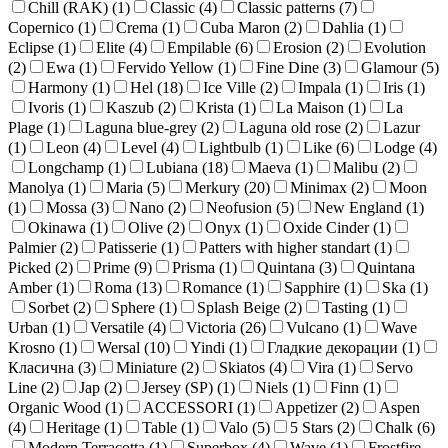
Chill (RAK) (
1
)
Classic (
4
)
Classic patterns (
7
)
Copernico (
1
)
Crema (
1
)
Cuba Maron (
2
)
Dahlia (
1
)
Eclipse (
1
)
Elite (
4
)
Empilable (
6
)
Erosion (
2
)
Evolution
(
2
)
Ewa (
1
)
Fervido Yellow (
1
)
Fine Dine (
3
)
Glamour (
5
)
Harmony (
1
)
Hel (
18
)
Ice Ville (
2
)
Impala (
1
)
Iris (
1
)
Ivoris (
1
)
Kaszub (
2
)
Krista (
1
)
La Maison (
1
)
La
Plage (
1
)
Laguna blue-grey (
2
)
Laguna old rose (
2
)
Lazur
(
1
)
Leon (
4
)
Level (
4
)
Lightbulb (
1
)
Like (
6
)
Lodge (
4
)
Longchamp (
1
)
Lubiana (
18
)
Maeva (
1
)
Malibu (
2
)
Manolya (
1
)
Maria (
5
)
Merkury (
20
)
Minimax (
2
)
Moon
(
1
)
Mossa (
3
)
Nano (
2
)
Neofusion (
5
)
New England (
1
)
Okinawa (
1
)
Olive (
2
)
Onyx (
1
)
Oxide Cinder (
1
)
Palmier (
2
)
Patisserie (
1
)
Patters with higher standart (
1
)
Picked (
2
)
Prime (
9
)
Prisma (
1
)
Quintana (
3
)
Quintana
Amber (
1
)
Roma (
13
)
Romance (
1
)
Sapphire (
1
)
Ska (
1
)
Sorbet (
2
)
Sphere (
1
)
Splash Beige (
2
)
Tasting (
1
)
Urban (
1
)
Versatile (
4
)
Victoria (
26
)
Vulcano (
1
)
Wave
Krosno (
1
)
Wersal (
10
)
Yindi (
1
)
Гладкие декорации (
1
)
Класична (
3
)
Miniature (
2
)
Skiatos (
4
)
Vira (
1
)
Servo
Line (
2
)
Jap (
2
)
Jersey (SP) (
1
)
Niels (
1
)
Finn (
1
)
Organic Wood (
1
)
ACCESSORI (
1
)
Appetizer (
2
)
Aspen
(
4
)
Heritage (
1
)
Table (
1
)
Valo (
5
)
5 Stars (
2
)
Chalk (
6
)
Modern Terracotta (
1
)
Superbox (
4
)
Wave (
1
)
Frostfire