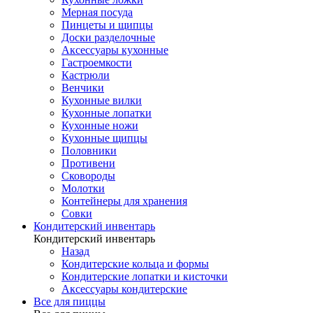
Мерная посуда
Пинцеты и щипцы
Доски разделочные
Аксессуары кухонные
Гастроемкости
Кастрюли
Венчики
Кухонные вилки
Кухонные лопатки
Кухонные ножи
Кухонные щипцы
Половники
Противени
Сковороды
Молотки
Контейнеры для хранения
Совки
Кондитерский инвентарь
Кондитерский инвентарь
Назад
Кондитерские кольца и формы
Кондитерские лопатки и кисточки
Аксессуары кондитерские
Все для пиццы