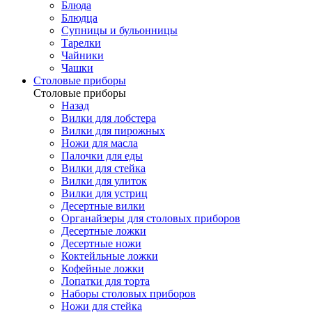
Блюда
Блюдца
Супницы и бульонницы
Тарелки
Чайники
Чашки
Cтоловые приборы
Cтоловые приборы
Назад
Вилки для лобстера
Вилки для пирожных
Ножи для масла
Палочки для еды
Вилки для стейка
Вилки для улиток
Вилки для устриц
Десертные вилки
Органайзеры для столовых приборов
Десертные ложки
Десертные ножи
Коктейльные ложки
Кофейные ложки
Лопатки для торта
Наборы столовых приборов
Ножи для стейка