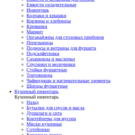
Емкости охладительные
Инвентарь
Колпаки и крышки
Корзины и хлебницы
Креманки
Мармит
Органайзеры для столовых приборов
Пепельницы
Подносы и витрины для фуршета
Подсалфетники
Сахарницы и масленки
Соусники и молочники
Стойки фуршетные
Тортовницы
Чафиндиши и нагревательные элементы
Щипцы фуршетные
Кухонный инвентарь
Кухонный инвентарь
Назад
Бутылки для соусов и масла
Дуршлаги и сита
Контейнеры для мусора
Миски кухонные
Сотейники
Кухонные ложки