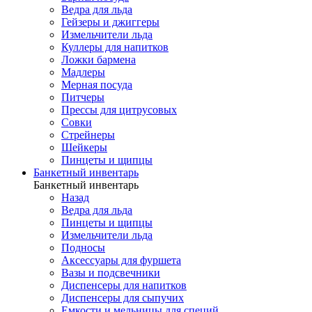
Ведра для льда
Гейзеры и джиггеры
Измельчители льда
Куллеры для напитков
Ложки бармена
Мадлеры
Мерная посуда
Питчеры
Прессы для цитрусовых
Совки
Стрейнеры
Шейкеры
Пинцеты и щипцы
Банкетный инвентарь
Банкетный инвентарь
Назад
Ведра для льда
Пинцеты и щипцы
Измельчители льда
Подносы
Аксессуары для фуршета
Вазы и подсвечники
Диспенсеры для напитков
Диспенсеры для сыпучих
Емкости и мельницы для специй