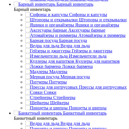
Барный инвентарь
Барный инвентарь
Сифоны и капсулы
Штопоры и открывалки
Ящики и органайзеры
Аксесуары барные
Атомайзеры и риммеры
Барная посуда
Ведра для льда
Гейзеры и джиггеры
Измельчители льда
Куллеры для напитков
Ложки бармена
Мадлеры
Мерная посуда
Питчеры
Прессы для цитрусовых
Совки
Стрейнеры
Шейкеры
Пинцеты и щипцы
Банкетный инвентарь
Банкетный инвентарь
Ведра для льда
Пинцеты и щипцы