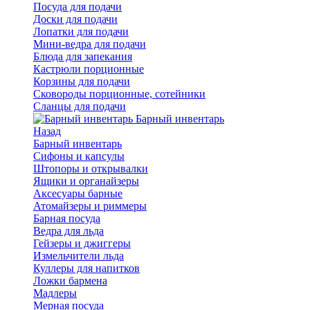
Посуда для подачи
Доски для подачи
Лопатки для подачи
Мини-ведра для подачи
Блюда для запекания
Кастрюли порционные
Корзины для подачи
Сковороды порционные, сотейники
Сланцы для подачи
Барный инвентарь
Назад
Барный инвентарь
Сифоны и капсулы
Штопоры и открывалки
Ящики и органайзеры
Аксесуары барные
Атомайзеры и риммеры
Барная посуда
Ведра для льда
Гейзеры и джиггеры
Измельчители льда
Куллеры для напитков
Ложки бармена
Мадлеры
Мерная посуда