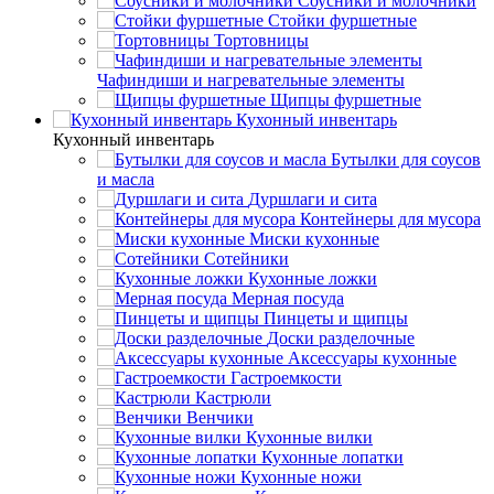
Соусники и молочники
Стойки фуршетные
Тортовницы
Чафиндиши и нагревательные элементы
Щипцы фуршетные
Кухонный инвентарь
Кухонный инвентарь
Бутылки для соусов
и масла
Дуршлаги и сита
Контейнеры для мусора
Миски кухонные
Сотейники
Кухонные ложки
Мерная посуда
Пинцеты и щипцы
Доски разделочные
Аксессуары кухонные
Гастроемкости
Кастрюли
Венчики
Кухонные вилки
Кухонные лопатки
Кухонные ножи