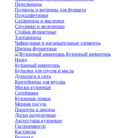
Пепельницы
Подносы и витрины для фуршета
Подсалфетники
Сахарницы и масленки
Соусники и молочники
Стойки фуршетные
Тортовницы
Чафиндиши и нагревательные элементы
Щипцы фуршетные
Кухонный инвентарь
Назад
Кухонный инвентарь
Бутылки для соусов и масла
Дуршлаги и сита
Контейнеры для мусора
Миски кухонные
Сотейники
Кухонные ложки
Мерная посуда
Пинцеты и щипцы
Доски разделочные
Аксессуары кухонные
Гастроемкости
Кастрюли
Венчики