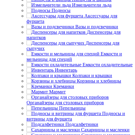
Измельчители льда
Подносы
Аксессуары для
фуршета
Вазы и подсвечники
Диспенсеры для
напитков
Диспенсеры для
сыпучих
Емкости и
мельницы для специй
Емкости охладительные
Инвентарь
Колпаки и крышки
Корзины и хлебницы
Креманки
Мармит
Органайзеры для столовых приборов
Пепельницы
Подносы и
витрины для фуршета
Подсалфетники
Сахарницы и масленки