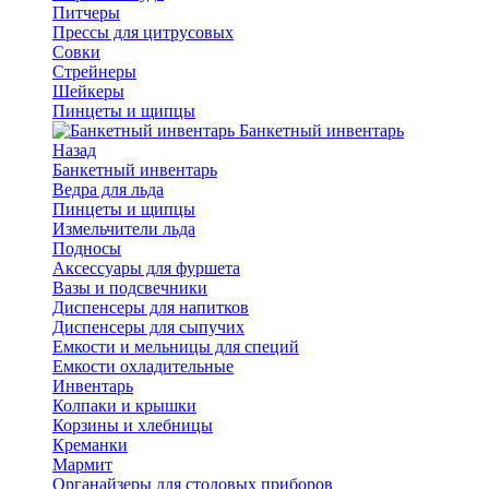
Питчеры
Прессы для цитрусовых
Совки
Стрейнеры
Шейкеры
Пинцеты и щипцы
Банкетный инвентарь
Назад
Банкетный инвентарь
Ведра для льда
Пинцеты и щипцы
Измельчители льда
Подносы
Аксессуары для фуршета
Вазы и подсвечники
Диспенсеры для напитков
Диспенсеры для сыпучих
Емкости и мельницы для специй
Емкости охладительные
Инвентарь
Колпаки и крышки
Корзины и хлебницы
Креманки
Мармит
Органайзеры для столовых приборов