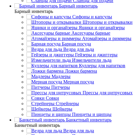
Сланцы для подачи
Барный инвентарь
Барный инвентарь
Сифоны и капсулы
Штопоры и открывалки
Ящики и органайзеры
Аксесуары барные
Атомайзеры и риммеры
Барная посуда
Ведра для льда
Гейзеры и джиггеры
Измельчители льда
Куллеры для напитков
Ложки бармена
Мадлеры
Мерная посуда
Питчеры
Прессы для цитрусовых
Совки
Стрейнеры
Шейкеры
Пинцеты и щипцы
Банкетный инвентарь
Банкетный инвентарь
Ведра для льда