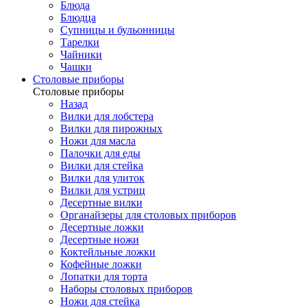
Блюда
Блюдца
Супницы и бульонницы
Тарелки
Чайники
Чашки
Cтоловые приборы
Cтоловые приборы
Назад
Вилки для лобстера
Вилки для пирожных
Ножи для масла
Палочки для еды
Вилки для стейка
Вилки для улиток
Вилки для устриц
Десертные вилки
Органайзеры для столовых приборов
Десертные ложки
Десертные ножи
Коктейльные ложки
Кофейные ложки
Лопатки для торта
Наборы столовых приборов
Ножи для стейка