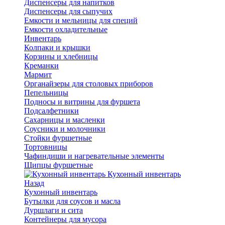
Диспенсеры для напитков
Диспенсеры для сыпучих
Емкости и мельницы для специй
Емкости охладительные
Инвентарь
Колпаки и крышки
Корзины и хлебницы
Креманки
Мармит
Органайзеры для столовых приборов
Пепельницы
Подносы и витрины для фуршета
Подсалфетники
Сахарницы и масленки
Соусники и молочники
Стойки фуршетные
Тортовницы
Чафиндиши и нагревательные элементы
Щипцы фуршетные
Кухонный инвентарь
Назад
Кухонный инвентарь
Бутылки для соусов и масла
Дуршлаги и сита
Контейнеры для мусора