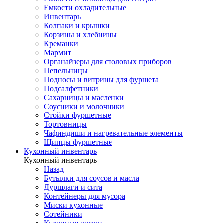
Емкости охладительные
Инвентарь
Колпаки и крышки
Корзины и хлебницы
Креманки
Мармит
Органайзеры для столовых приборов
Пепельницы
Подносы и витрины для фуршета
Подсалфетники
Сахарницы и масленки
Соусники и молочники
Стойки фуршетные
Тортовницы
Чафиндиши и нагревательные элементы
Щипцы фуршетные
Кухонный инвентарь
Кухонный инвентарь
Назад
Бутылки для соусов и масла
Дуршлаги и сита
Контейнеры для мусора
Миски кухонные
Сотейники
Кухонные ложки