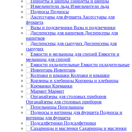
Пинцеты и щипцы
Измельчители льда
Подносы
Аксессуары для
фуршета
Вазы и подсвечники
Диспенсеры для
напитков
Диспенсеры для
сыпучих
Емкости и
мельницы для специй
Емкости охладительные
Инвентарь
Колпаки и крышки
Корзины и хлебницы
Креманки
Мармит
Органайзеры для столовых приборов
Пепельницы
Подносы и
витрины для фуршета
Подсалфетники
Сахарницы и масленки