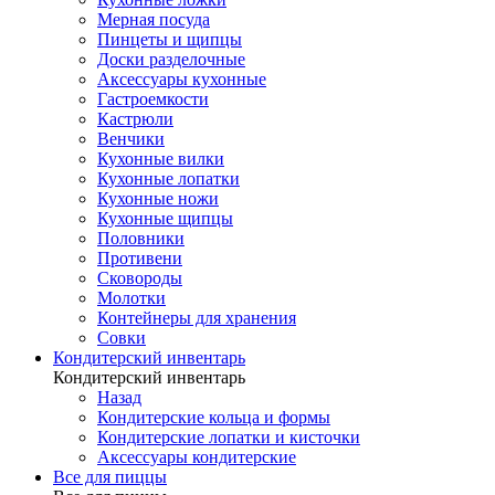
Мерная посуда
Пинцеты и щипцы
Доски разделочные
Аксессуары кухонные
Гастроемкости
Кастрюли
Венчики
Кухонные вилки
Кухонные лопатки
Кухонные ножи
Кухонные щипцы
Половники
Противени
Сковороды
Молотки
Контейнеры для хранения
Совки
Кондитерский инвентарь
Кондитерский инвентарь
Назад
Кондитерские кольца и формы
Кондитерские лопатки и кисточки
Аксессуары кондитерские
Все для пиццы