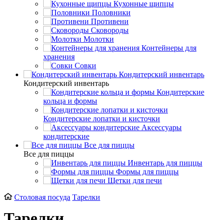
Кухонные щипцы
Половники
Противени
Сковороды
Молотки
Контейнеры для
хранения
Совки
Кондитерский инвентарь
Кондитерский инвентарь
Кондитерские
кольца и формы
Кондитерские лопатки и кисточки
Аксессуары
кондитерские
Все для пиццы
Все для пиццы
Инвентарь для пиццы
Формы для пиццы
Щетки для печи
Столовая посуда
Тарелки
Тарелки