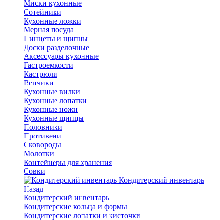
Миски кухонные
Сотейники
Кухонные ложки
Мерная посуда
Пинцеты и щипцы
Доски разделочные
Аксессуары кухонные
Гастроемкости
Кастрюли
Венчики
Кухонные вилки
Кухонные лопатки
Кухонные ножи
Кухонные щипцы
Половники
Противени
Сковороды
Молотки
Контейнеры для хранения
Совки
Кондитерский инвентарь
Назад
Кондитерский инвентарь
Кондитерские кольца и формы
Кондитерские лопатки и кисточки