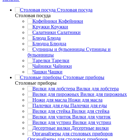
Столовая посуда
Столовая посуда
Кофейники
Кружки
Салатники
Блюда
Блюдца
Супницы и
бульонницы
Тарелки
Чайники
Чашки
Cтоловые приборы
Cтоловые приборы
Вилки для лобстера
Вилки для пирожных
Ножи для масла
Палочки для еды
Вилки для стейка
Вилки для улиток
Вилки для устриц
Десертные вилки
Органайзеры для столовых приборов