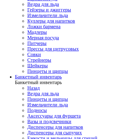
Ведра для льда
Гейзеры и джиггеры
Измельчители льда
Куллеры для напитков
Ложки бармена
Мадлеры
Мерная посуда
Питчеры
Прессы для цитрусовых
Совки
Стрейнеры
Шейкеры
Пинцеты и щипцы
Банкетный инвентарь
Банкетный инвентарь
Назад
Ведра для льда
Пинцеты и щипцы
Измельчители льда
Подносы
Аксессуары для фуршета
Вазы и подсвечники
Диспенсеры для напитков
Диспенсеры для сыпучих
Емкости и мельницы для специй