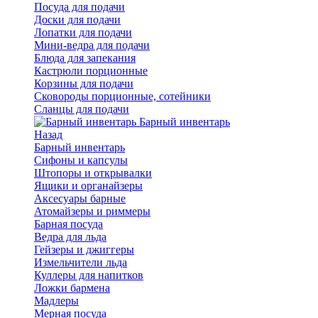
Посуда для подачи
Доски для подачи
Лопатки для подачи
Мини-ведра для подачи
Блюда для запекания
Кастрюли порционные
Корзины для подачи
Сковороды порционные, сотейники
Сланцы для подачи
Барный инвентарь
Назад
Барный инвентарь
Сифоны и капсулы
Штопоры и открывалки
Ящики и органайзеры
Аксесуары барные
Атомайзеры и риммеры
Барная посуда
Ведра для льда
Гейзеры и джиггеры
Измельчители льда
Куллеры для напитков
Ложки бармена
Мадлеры
Мерная посуда