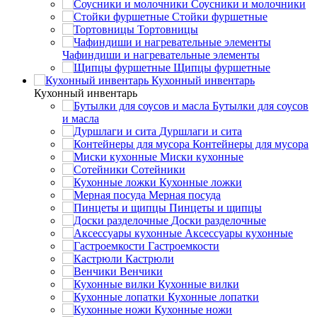
Соусники и молочники
Стойки фуршетные
Тортовницы
Чафиндиши и нагревательные элементы
Щипцы фуршетные
Кухонный инвентарь
Кухонный инвентарь
Бутылки для соусов
и масла
Дуршлаги и сита
Контейнеры для мусора
Миски кухонные
Сотейники
Кухонные ложки
Мерная посуда
Пинцеты и щипцы
Доски разделочные
Аксессуары кухонные
Гастроемкости
Кастрюли
Венчики
Кухонные вилки
Кухонные лопатки
Кухонные ножи