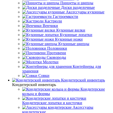
Пинцеты и щипцы
Доски разделочные
Аксессуары кухонные
Гастроемкости
Кастрюли
Венчики
Кухонные вилки
Кухонные лопатки
Кухонные ножи
Кухонные щипцы
Половники
Противени
Сковороды
Молотки
Контейнеры для
хранения
Совки
Кондитерский инвентарь
Кондитерский инвентарь
Кондитерские
кольца и формы
Кондитерские лопатки и кисточки
Аксессуары
кондитерские