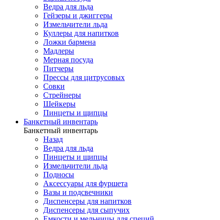
Ведра для льда
Гейзеры и джиггеры
Измельчители льда
Куллеры для напитков
Ложки бармена
Мадлеры
Мерная посуда
Питчеры
Прессы для цитрусовых
Совки
Стрейнеры
Шейкеры
Пинцеты и щипцы
Банкетный инвентарь
Банкетный инвентарь
Назад
Ведра для льда
Пинцеты и щипцы
Измельчители льда
Подносы
Аксессуары для фуршета
Вазы и подсвечники
Диспенсеры для напитков
Диспенсеры для сыпучих
Емкости и мельницы для специй