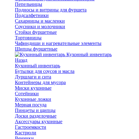
Пепельницы
Подносы и витрины для фуршета
Подсалфетники
Сахарницы и масленки
Соусники и молочники
Стойки фуршетные
Тортовницы
Чафиндиши и нагревательные элементы
Щипцы фуршетные
Кухонный инвентарь
Назад
Кухонный инвентарь
Бутылки для соусов и масла
Дуршлаги и сита
Контейнеры для мусора
Миски кухонные
Сотейники
Кухонные ложки
Мерная посуда
Пинцеты и щипцы
Доски разделочные
Аксессуары кухонные
Гастроемкости
Кастрюли
Венчики