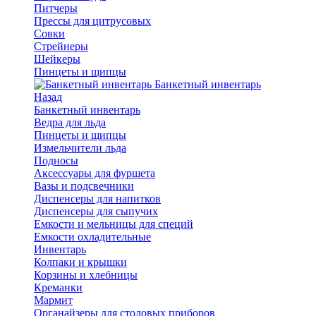
Питчеры
Прессы для цитрусовых
Совки
Стрейнеры
Шейкеры
Пинцеты и щипцы
Банкетный инвентарь
Назад
Банкетный инвентарь
Ведра для льда
Пинцеты и щипцы
Измельчители льда
Подносы
Аксессуары для фуршета
Вазы и подсвечники
Диспенсеры для напитков
Диспенсеры для сыпучих
Емкости и мельницы для специй
Емкости охладительные
Инвентарь
Колпаки и крышки
Корзины и хлебницы
Креманки
Мармит
Органайзеры для столовых приборов