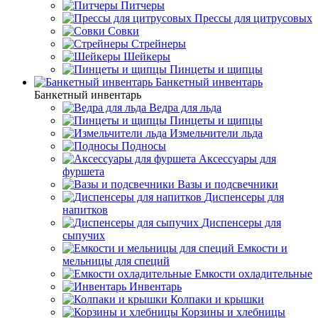
Питчеры
Прессы для цитрусовых
Совки
Стрейнеры
Шейкеры
Пинцеты и щипцы
Банкетный инвентарь
Банкетный инвентарь
Ведра для льда
Пинцеты и щипцы
Измельчители льда
Подносы
Аксессуары для
фуршета
Вазы и подсвечники
Диспенсеры для
напитков
Диспенсеры для
сыпучих
Емкости и
мельницы для специй
Емкости охладительные
Инвентарь
Колпаки и крышки
Корзины и хлебницы