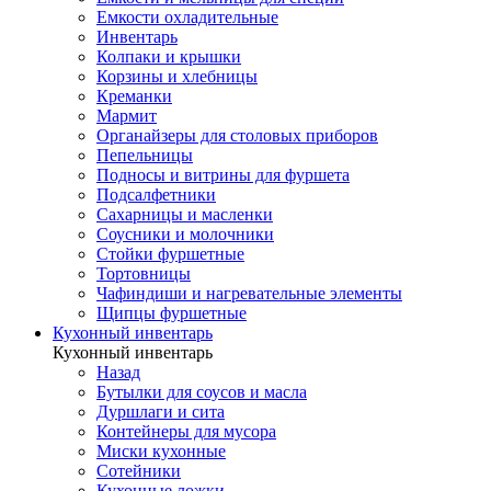
Емкости охладительные
Инвентарь
Колпаки и крышки
Корзины и хлебницы
Креманки
Мармит
Органайзеры для столовых приборов
Пепельницы
Подносы и витрины для фуршета
Подсалфетники
Сахарницы и масленки
Соусники и молочники
Стойки фуршетные
Тортовницы
Чафиндиши и нагревательные элементы
Щипцы фуршетные
Кухонный инвентарь
Кухонный инвентарь
Назад
Бутылки для соусов и масла
Дуршлаги и сита
Контейнеры для мусора
Миски кухонные
Сотейники
Кухонные ложки