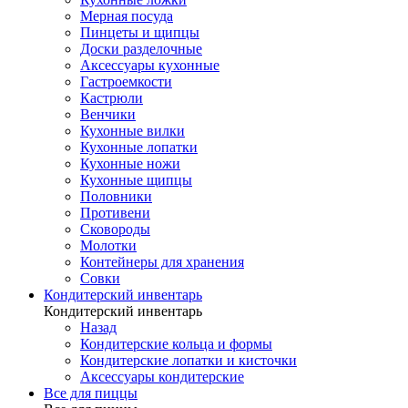
Мерная посуда
Пинцеты и щипцы
Доски разделочные
Аксессуары кухонные
Гастроемкости
Кастрюли
Венчики
Кухонные вилки
Кухонные лопатки
Кухонные ножи
Кухонные щипцы
Половники
Противени
Сковороды
Молотки
Контейнеры для хранения
Совки
Кондитерский инвентарь
Кондитерский инвентарь
Назад
Кондитерские кольца и формы
Кондитерские лопатки и кисточки
Аксессуары кондитерские
Все для пиццы