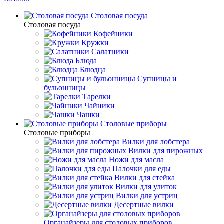
Столовая посуда
Столовая посуда
Кофейники
Кружки
Салатники
Блюда
Блюдца
Супницы и
бульонницы
Тарелки
Чайники
Чашки
Cтоловые приборы
Cтоловые приборы
Вилки для лобстера
Вилки для пирожных
Ножи для масла
Палочки для еды
Вилки для стейка
Вилки для улиток
Вилки для устриц
Десертные вилки
Органайзеры для столовых приборов