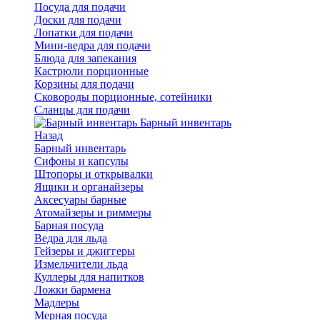
Посуда для подачи
Доски для подачи
Лопатки для подачи
Мини-ведра для подачи
Блюда для запекания
Кастрюли порционные
Корзины для подачи
Сковороды порционные, сотейники
Сланцы для подачи
Барный инвентарь
Назад
Барный инвентарь
Сифоны и капсулы
Штопоры и открывалки
Ящики и органайзеры
Аксесуары барные
Атомайзеры и риммеры
Барная посуда
Ведра для льда
Гейзеры и джиггеры
Измельчители льда
Куллеры для напитков
Ложки бармена
Мадлеры
Мерная посуда