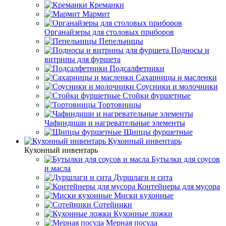
Креманки
Мармит
Органайзеры для столовых приборов
Пепельницы
Подносы и
витрины для фуршета
Подсалфетники
Сахарницы и масленки
Соусники и молочники
Стойки фуршетные
Тортовницы
Чафиндиши и нагревательные элементы
Щипцы фуршетные
Кухонный инвентарь
Кухонный инвентарь
Бутылки для соусов
и масла
Дуршлаги и сита
Контейнеры для мусора
Миски кухонные
Сотейники
Кухонные ложки
Мерная посуда