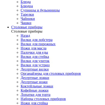
Блюда
Блюдца
Супницы и бульонницы
Тарелки
Чайники
Чашки
Cтоловые приборы
Cтоловые приборы
Назад
Вилки для лобстера
Вилки для пирожных
Ножи для масла
Палочки для еды
Вилки для стейка
Вилки для улиток
Вилки для устриц
Десертные вилки
Органайзеры для столовых приборов
Десертные ложки
Десертные ножи
Коктейльные ложки
Кофейные ложки
Лопатки для торта
Наборы столовых приборов
Ножи для стейка