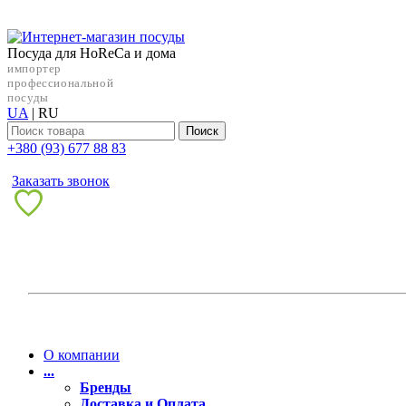
Посуда для HoReCa и дома
импортер
профессиональной
посуды
UA
|
RU
Поиск
+38‎0 (93) 677 88 83
Заказать звонок
О компании
...
Бренды
Доставка и Оплата