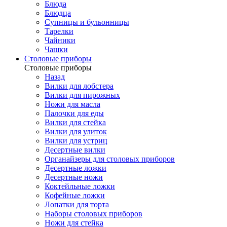
Блюда
Блюдца
Супницы и бульонницы
Тарелки
Чайники
Чашки
Cтоловые приборы
Cтоловые приборы
Назад
Вилки для лобстера
Вилки для пирожных
Ножи для масла
Палочки для еды
Вилки для стейка
Вилки для улиток
Вилки для устриц
Десертные вилки
Органайзеры для столовых приборов
Десертные ложки
Десертные ножи
Коктейльные ложки
Кофейные ложки
Лопатки для торта
Наборы столовых приборов
Ножи для стейка