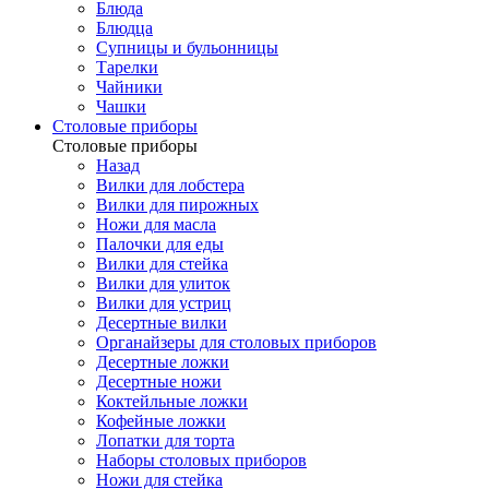
Блюда
Блюдца
Супницы и бульонницы
Тарелки
Чайники
Чашки
Cтоловые приборы
Cтоловые приборы
Назад
Вилки для лобстера
Вилки для пирожных
Ножи для масла
Палочки для еды
Вилки для стейка
Вилки для улиток
Вилки для устриц
Десертные вилки
Органайзеры для столовых приборов
Десертные ложки
Десертные ножи
Коктейльные ложки
Кофейные ложки
Лопатки для торта
Наборы столовых приборов
Ножи для стейка