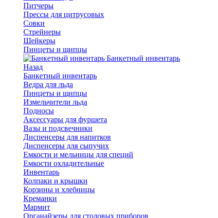
Питчеры
Прессы для цитрусовых
Совки
Стрейнеры
Шейкеры
Пинцеты и щипцы
Банкетный инвентарь
Назад
Банкетный инвентарь
Ведра для льда
Пинцеты и щипцы
Измельчители льда
Подносы
Аксессуары для фуршета
Вазы и подсвечники
Диспенсеры для напитков
Диспенсеры для сыпучих
Емкости и мельницы для специй
Емкости охладительные
Инвентарь
Колпаки и крышки
Корзины и хлебницы
Креманки
Мармит
Органайзеры для столовых приборов