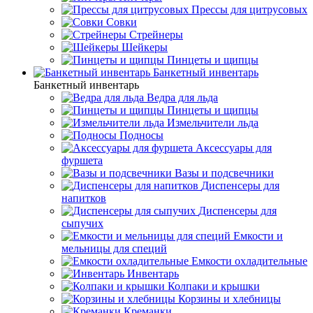
Прессы для цитрусовых
Совки
Стрейнеры
Шейкеры
Пинцеты и щипцы
Банкетный инвентарь
Банкетный инвентарь
Ведра для льда
Пинцеты и щипцы
Измельчители льда
Подносы
Аксессуары для
фуршета
Вазы и подсвечники
Диспенсеры для
напитков
Диспенсеры для
сыпучих
Емкости и
мельницы для специй
Емкости охладительные
Инвентарь
Колпаки и крышки
Корзины и хлебницы
Креманки