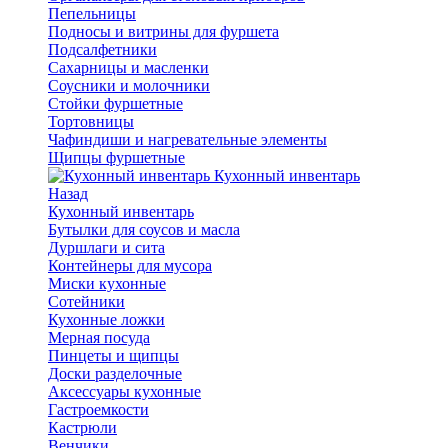
Пепельницы
Подносы и витрины для фуршета
Подсалфетники
Сахарницы и масленки
Соусники и молочники
Стойки фуршетные
Тортовницы
Чафиндиши и нагревательные элементы
Щипцы фуршетные
Кухонный инвентарь
Назад
Кухонный инвентарь
Бутылки для соусов и масла
Дуршлаги и сита
Контейнеры для мусора
Миски кухонные
Сотейники
Кухонные ложки
Мерная посуда
Пинцеты и щипцы
Доски разделочные
Аксессуары кухонные
Гастроемкости
Кастрюли
Венчики