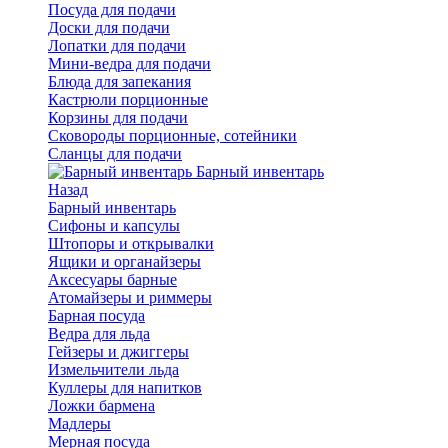
Посуда для подачи
Доски для подачи
Лопатки для подачи
Мини-ведра для подачи
Блюда для запекания
Кастрюли порционные
Корзины для подачи
Сковороды порционные, сотейники
Сланцы для подачи
Барный инвентарь
Назад
Барный инвентарь
Сифоны и капсулы
Штопоры и открывалки
Ящики и органайзеры
Аксесуары барные
Атомайзеры и риммеры
Барная посуда
Ведра для льда
Гейзеры и джиггеры
Измельчители льда
Куллеры для напитков
Ложки бармена
Мадлеры
Мерная посуда