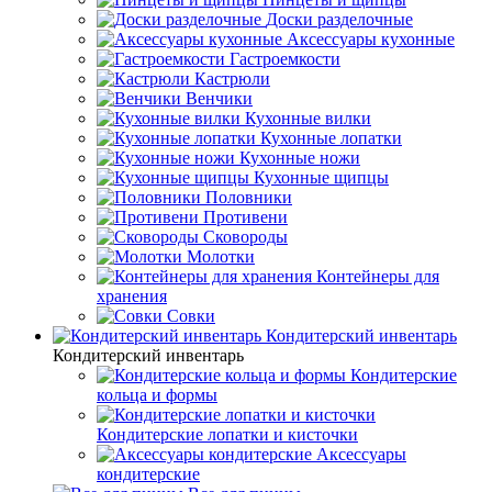
Доски разделочные
Аксессуары кухонные
Гастроемкости
Кастрюли
Венчики
Кухонные вилки
Кухонные лопатки
Кухонные ножи
Кухонные щипцы
Половники
Противени
Сковороды
Молотки
Контейнеры для
хранения
Совки
Кондитерский инвентарь
Кондитерский инвентарь
Кондитерские
кольца и формы
Кондитерские лопатки и кисточки
Аксессуары
кондитерские