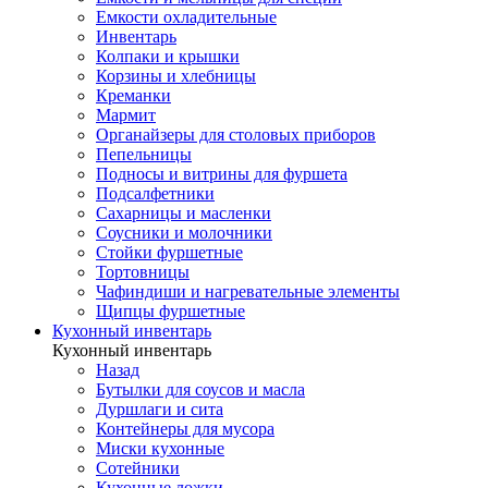
Емкости охладительные
Инвентарь
Колпаки и крышки
Корзины и хлебницы
Креманки
Мармит
Органайзеры для столовых приборов
Пепельницы
Подносы и витрины для фуршета
Подсалфетники
Сахарницы и масленки
Соусники и молочники
Стойки фуршетные
Тортовницы
Чафиндиши и нагревательные элементы
Щипцы фуршетные
Кухонный инвентарь
Кухонный инвентарь
Назад
Бутылки для соусов и масла
Дуршлаги и сита
Контейнеры для мусора
Миски кухонные
Сотейники
Кухонные ложки