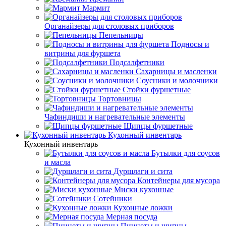
Мармит
Органайзеры для столовых приборов
Пепельницы
Подносы и
витрины для фуршета
Подсалфетники
Сахарницы и масленки
Соусники и молочники
Стойки фуршетные
Тортовницы
Чафиндиши и нагревательные элементы
Щипцы фуршетные
Кухонный инвентарь
Кухонный инвентарь
Бутылки для соусов
и масла
Дуршлаги и сита
Контейнеры для мусора
Миски кухонные
Сотейники
Кухонные ложки
Мерная посуда
Пинцеты и щипцы