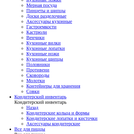
Мерная посуда
Пинцеты и щипцы
Доски разделочные
Аксессуары кухонные
Гастроемкости
Кастрюли
Венчики
Кухонные вилки
Кухонные лопатки
Кухонные ножи
Кухонные щипцы
Половники
Противени
Сковороды
Молотки
Контейнеры для хранения
Совки
Кондитерский инвентарь
Кондитерский инвентарь
Назад
Кондитерские кольца и формы
Кондитерские лопатки и кисточки
Аксессуары кондитерские
Все для пиццы