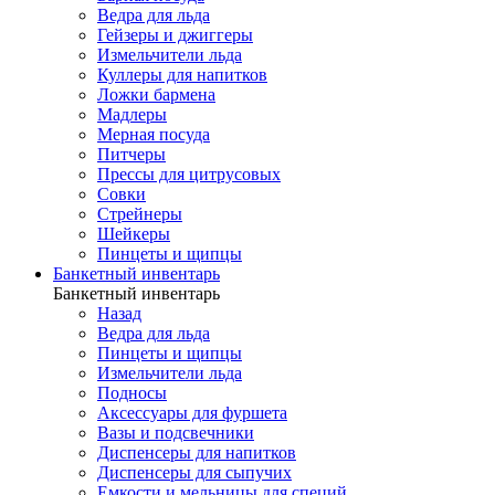
Ведра для льда
Гейзеры и джиггеры
Измельчители льда
Куллеры для напитков
Ложки бармена
Мадлеры
Мерная посуда
Питчеры
Прессы для цитрусовых
Совки
Стрейнеры
Шейкеры
Пинцеты и щипцы
Банкетный инвентарь
Банкетный инвентарь
Назад
Ведра для льда
Пинцеты и щипцы
Измельчители льда
Подносы
Аксессуары для фуршета
Вазы и подсвечники
Диспенсеры для напитков
Диспенсеры для сыпучих
Емкости и мельницы для специй