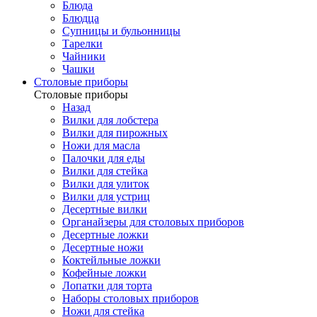
Блюда
Блюдца
Супницы и бульонницы
Тарелки
Чайники
Чашки
Cтоловые приборы
Cтоловые приборы
Назад
Вилки для лобстера
Вилки для пирожных
Ножи для масла
Палочки для еды
Вилки для стейка
Вилки для улиток
Вилки для устриц
Десертные вилки
Органайзеры для столовых приборов
Десертные ложки
Десертные ножи
Коктейльные ложки
Кофейные ложки
Лопатки для торта
Наборы столовых приборов
Ножи для стейка