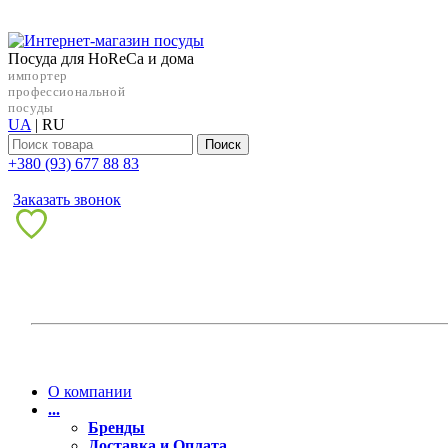
Посуда для HoReCa и дома
импортер
профессиональной
посуды
UA
|
RU
Поиск
+38‎0 (93) 677 88 83
Заказать звонок
О компании
...
Бренды
Доставка и Оплата