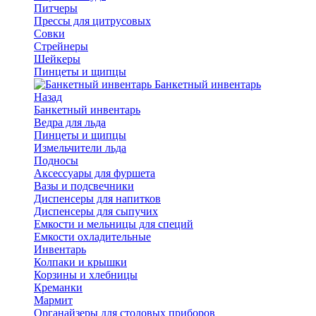
Питчеры
Прессы для цитрусовых
Совки
Стрейнеры
Шейкеры
Пинцеты и щипцы
Банкетный инвентарь
Назад
Банкетный инвентарь
Ведра для льда
Пинцеты и щипцы
Измельчители льда
Подносы
Аксессуары для фуршета
Вазы и подсвечники
Диспенсеры для напитков
Диспенсеры для сыпучих
Емкости и мельницы для специй
Емкости охладительные
Инвентарь
Колпаки и крышки
Корзины и хлебницы
Креманки
Мармит
Органайзеры для столовых приборов