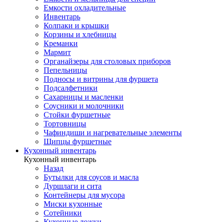
Емкости охладительные
Инвентарь
Колпаки и крышки
Корзины и хлебницы
Креманки
Мармит
Органайзеры для столовых приборов
Пепельницы
Подносы и витрины для фуршета
Подсалфетники
Сахарницы и масленки
Соусники и молочники
Стойки фуршетные
Тортовницы
Чафиндиши и нагревательные элементы
Щипцы фуршетные
Кухонный инвентарь
Кухонный инвентарь
Назад
Бутылки для соусов и масла
Дуршлаги и сита
Контейнеры для мусора
Миски кухонные
Сотейники
Кухонные ложки