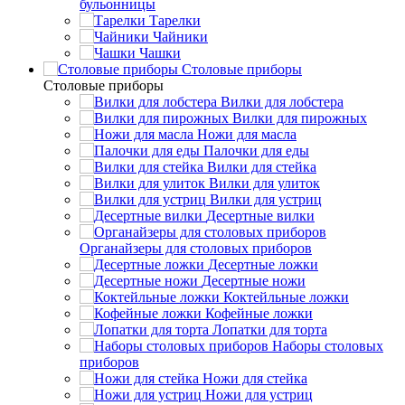
бульонницы
Тарелки
Чайники
Чашки
Cтоловые приборы
Cтоловые приборы
Вилки для лобстера
Вилки для пирожных
Ножи для масла
Палочки для еды
Вилки для стейка
Вилки для улиток
Вилки для устриц
Десертные вилки
Органайзеры для столовых приборов
Десертные ложки
Десертные ножи
Коктейльные ложки
Кофейные ложки
Лопатки для торта
Наборы столовых
приборов
Ножи для стейка
Ножи для устриц