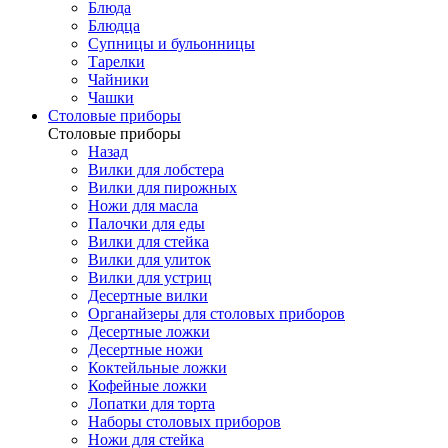
Блюда
Блюдца
Супницы и бульонницы
Тарелки
Чайники
Чашки
Cтоловые приборы
Cтоловые приборы
Назад
Вилки для лобстера
Вилки для пирожных
Ножи для масла
Палочки для еды
Вилки для стейка
Вилки для улиток
Вилки для устриц
Десертные вилки
Органайзеры для столовых приборов
Десертные ложки
Десертные ножи
Коктейльные ложки
Кофейные ложки
Лопатки для торта
Наборы столовых приборов
Ножи для стейка