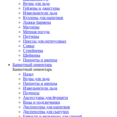
Ведра для льда
Гейзеры и джиггеры
Измельчители льда
Куллеры для напитков
Ложки бармена
Мадлеры
Мерная посуда
Питчеры
Прессы для цитрусовых
Совки
Стрейнеры
Шейкеры
Пинцеты и щипцы
Банкетный инвентарь
Банкетный инвентарь
Назад
Ведра для льда
Пинцеты и щипцы
Измельчители льда
Подносы
Аксессуары для фуршета
Вазы и подсвечники
Диспенсеры для напитков
Диспенсеры для сыпучих
Емкости и мельницы для специй