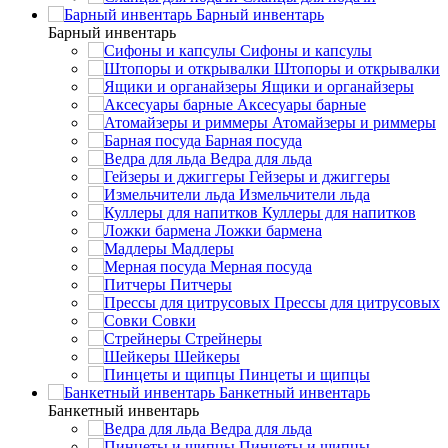
Барный инвентарь
Барный инвентарь
Сифоны и капсулы
Штопоры и открывалки
Ящики и органайзеры
Аксесуары барные
Атомайзеры и риммеры
Барная посуда
Ведра для льда
Гейзеры и джиггеры
Измельчители льда
Куллеры для напитков
Ложки бармена
Мадлеры
Мерная посуда
Питчеры
Прессы для цитрусовых
Совки
Стрейнеры
Шейкеры
Пинцеты и щипцы
Банкетный инвентарь
Банкетный инвентарь
Ведра для льда
Пинцеты и щипцы