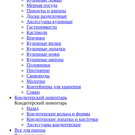
Мерная посуда
Пинцеты и щипцы
Доски разделочные
Аксессуары кухонные
Гастроемкости
Кастрюли
Венчики
Кухонные вилки
Кухонные лопатки
Кухонные ножи
Кухонные щипцы
Половники
Противени
Сковороды
Молотки
Контейнеры для хранения
Совки
Кондитерский инвентарь
Кондитерский инвентарь
Назад
Кондитерские кольца и формы
Кондитерские лопатки и кисточки
Аксессуары кондитерские
Все для пиццы