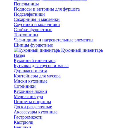
Пепельницы
Подносы и витрины для фуршета
Подсалфетники
Сахарницы и масленки
Соусники и молочники
Стойки фуршетные
Тортовницы
Чафиндиши и нагревательные элементы
Щипцы фуршетные
Кухонный инвентарь
Назад
Кухонный инвентарь
Бутылки для соусов и масла
Дуршлаги и сита
Контейнеры для мусора
Миски кухонные
Сотейники
Кухонные ложки
Мерная посуда
Пинцеты и щипцы
Доски разделочные
Аксессуары кухонные
Гастроемкости
Кастрюли
Венчики