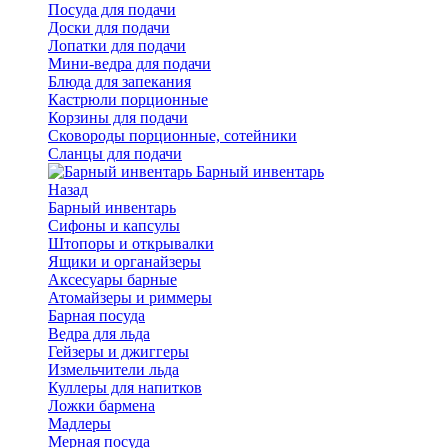
Посуда для подачи
Доски для подачи
Лопатки для подачи
Мини-ведра для подачи
Блюда для запекания
Кастрюли порционные
Корзины для подачи
Сковороды порционные, сотейники
Сланцы для подачи
Барный инвентарь
Назад
Барный инвентарь
Сифоны и капсулы
Штопоры и открывалки
Ящики и органайзеры
Аксесуары барные
Атомайзеры и риммеры
Барная посуда
Ведра для льда
Гейзеры и джиггеры
Измельчители льда
Куллеры для напитков
Ложки бармена
Мадлеры
Мерная посуда