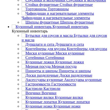
Соусники и молочники
Стойки фуршетные
Тортовницы
Чафиндиши и нагревательные элементы
Щипцы фуршетные
Кухонный инвентарь
Кухонный инвентарь
Бутылки для соусов
и масла
Дуршлаги и сита
Контейнеры для мусора
Миски кухонные
Сотейники
Кухонные ложки
Мерная посуда
Пинцеты и щипцы
Доски разделочные
Аксессуары кухонные
Гастроемкости
Кастрюли
Венчики
Кухонные вилки
Кухонные лопатки
Кухонные ножи