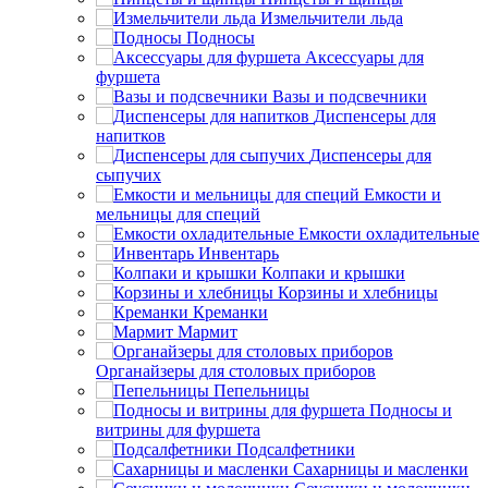
Измельчители льда
Подносы
Аксессуары для
фуршета
Вазы и подсвечники
Диспенсеры для
напитков
Диспенсеры для
сыпучих
Емкости и
мельницы для специй
Емкости охладительные
Инвентарь
Колпаки и крышки
Корзины и хлебницы
Креманки
Мармит
Органайзеры для столовых приборов
Пепельницы
Подносы и
витрины для фуршета
Подсалфетники
Сахарницы и масленки