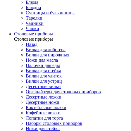
Блюда
Блюдца
Супницы и бульонницы
Тарелки
Чайники
Чашки
Cтоловые приборы
Cтоловые приборы
Назад
Вилки для лобстера
Вилки для пирожных
Ножи для масла
Палочки для еды
Вилки для стейка
Вилки для улиток
Вилки для устриц
Десертные вилки
Органайзеры для столовых приборов
Десертные ложки
Десертные ножи
Коктейльные ложки
Кофейные ложки
Лопатки для торта
Наборы столовых приборов
Ножи для стейка