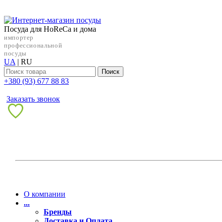
Посуда для HoReCa и дома
импортер
профессиональной
посуды
UA
|
RU
Поиск
+38‎0 (93) 677 88 83
Заказать звонок
О компании
...
Бренды
Доставка и Оплата