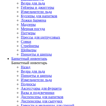
Ведра для льда
Гейзеры и джиггеры
Измельчители льда
Куллеры для напитков
Ложки бармена
Мадлеры
Мерная посуда
Питчеры
Прессы для цитрусовых
Совки
Стрейнеры
Шейкеры
Пинцеты и щипцы
Банкетный инвентарь
Банкетный инвентарь
Назад
Ведра для льда
Пинцеты и щипцы
Измельчители льда
Подносы
Аксессуары для фуршета
Вазы и подсвечники
Диспенсеры для напитков
Диспенсеры для сыпучих
Емкости и мельницы для специй