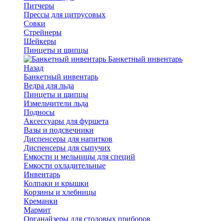
Питчеры
Прессы для цитрусовых
Совки
Стрейнеры
Шейкеры
Пинцеты и щипцы
Банкетный инвентарь
Назад
Банкетный инвентарь
Ведра для льда
Пинцеты и щипцы
Измельчители льда
Подносы
Аксессуары для фуршета
Вазы и подсвечники
Диспенсеры для напитков
Диспенсеры для сыпучих
Емкости и мельницы для специй
Емкости охладительные
Инвентарь
Колпаки и крышки
Корзины и хлебницы
Креманки
Мармит
Органайзеры для столовых приборов