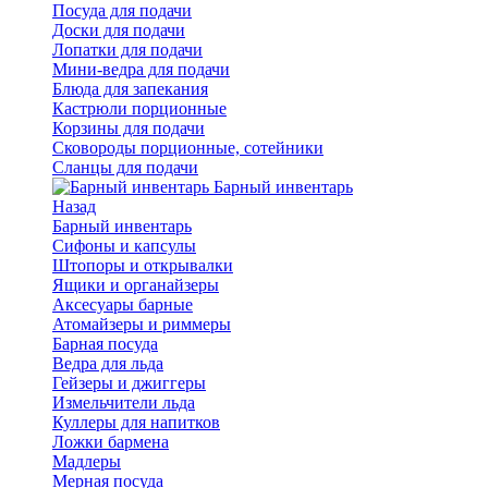
Посуда для подачи
Доски для подачи
Лопатки для подачи
Мини-ведра для подачи
Блюда для запекания
Кастрюли порционные
Корзины для подачи
Сковороды порционные, сотейники
Сланцы для подачи
Барный инвентарь
Назад
Барный инвентарь
Сифоны и капсулы
Штопоры и открывалки
Ящики и органайзеры
Аксесуары барные
Атомайзеры и риммеры
Барная посуда
Ведра для льда
Гейзеры и джиггеры
Измельчители льда
Куллеры для напитков
Ложки бармена
Мадлеры
Мерная посуда