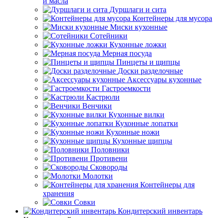
и масла
Дуршлаги и сита
Контейнеры для мусора
Миски кухонные
Сотейники
Кухонные ложки
Мерная посуда
Пинцеты и щипцы
Доски разделочные
Аксессуары кухонные
Гастроемкости
Кастрюли
Венчики
Кухонные вилки
Кухонные лопатки
Кухонные ножи
Кухонные щипцы
Половники
Противени
Сковороды
Молотки
Контейнеры для
хранения
Совки
Кондитерский инвентарь