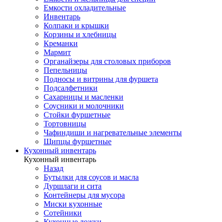
Емкости охладительные
Инвентарь
Колпаки и крышки
Корзины и хлебницы
Креманки
Мармит
Органайзеры для столовых приборов
Пепельницы
Подносы и витрины для фуршета
Подсалфетники
Сахарницы и масленки
Соусники и молочники
Стойки фуршетные
Тортовницы
Чафиндиши и нагревательные элементы
Щипцы фуршетные
Кухонный инвентарь
Кухонный инвентарь
Назад
Бутылки для соусов и масла
Дуршлаги и сита
Контейнеры для мусора
Миски кухонные
Сотейники
Кухонные ложки