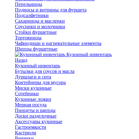
Пепельницы
Подносы и витрины для фуршета
Подсалфетники
Сахарницы и масленки
Соусники и молочники
Стойки фуршетные
Тортовницы
Чафиндиши и нагревательные элементы
Щипцы фуршетные
Кухонный инвентарь
Назад
Кухонный инвентарь
Бутылки для соусов и масла
Дуршлаги и сита
Контейнеры для мусора
Миски кухонные
Сотейники
Кухонные ложки
Мерная посуда
Пинцеты и щипцы
Доски разделочные
Аксессуары кухонные
Гастроемкости
Кастрюли
Венчики