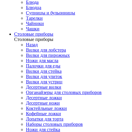
Блюда
Блюдца
Супницы и бульонницы
Тарелки
Чайники
Чашки
Cтоловые приборы
Cтоловые приборы
Назад
Вилки для лобстера
Вилки для пирожных
Ножи для масла
Палочки для еды
Вилки для стейка
Вилки для улиток
Вилки для устриц
Десертные вилки
Органайзеры для столовых приборов
Десертные ложки
Десертные ножи
Коктейльные ложки
Кофейные ложки
Лопатки для торта
Наборы столовых приборов
Ножи для стейка