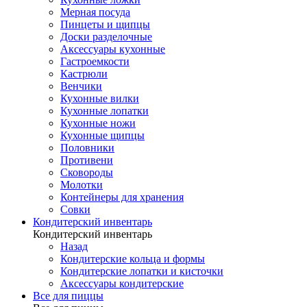
Мерная посуда
Пинцеты и щипцы
Доски разделочные
Аксессуары кухонные
Гастроемкости
Кастрюли
Венчики
Кухонные вилки
Кухонные лопатки
Кухонные ножи
Кухонные щипцы
Половники
Противени
Сковороды
Молотки
Контейнеры для хранения
Совки
Кондитерский инвентарь
Кондитерский инвентарь
Назад
Кондитерские кольца и формы
Кондитерские лопатки и кисточки
Аксессуары кондитерские
Все для пиццы