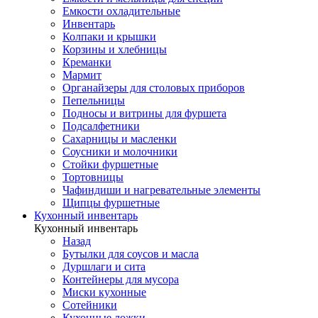
Емкости охладительные
Инвентарь
Колпаки и крышки
Корзины и хлебницы
Креманки
Мармит
Органайзеры для столовых приборов
Пепельницы
Подносы и витрины для фуршета
Подсалфетники
Сахарницы и масленки
Соусники и молочники
Стойки фуршетные
Тортовницы
Чафиндиши и нагревательные элементы
Щипцы фуршетные
Кухонный инвентарь
Кухонный инвентарь
Назад
Бутылки для соусов и масла
Дуршлаги и сита
Контейнеры для мусора
Миски кухонные
Сотейники
Кухонные ложки