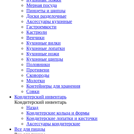
Мерная посуда
Пинцеты и щипцы
Доски разделочные
Аксессуары кухонные
Гастроемкости
Кастрюли
Венчики
Кухонные вилки
Кухонные лопатки
Кухонные ножи
Кухонные щипцы
Половники
Противени
Сковороды
Молотки
Контейнеры для хранения
Совки
Кондитерский инвентарь
Кондитерский инвентарь
Назад
Кондитерские кольца и формы
Кондитерские лопатки и кисточки
Аксессуары кондитерские
Все для пиццы