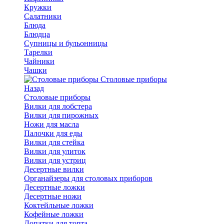
Кружки
Салатники
Блюда
Блюдца
Супницы и бульонницы
Тарелки
Чайники
Чашки
Cтоловые приборы
Назад
Cтоловые приборы
Вилки для лобстера
Вилки для пирожных
Ножи для масла
Палочки для еды
Вилки для стейка
Вилки для улиток
Вилки для устриц
Десертные вилки
Органайзеры для столовых приборов
Десертные ложки
Десертные ножи
Коктейльные ложки
Кофейные ложки
Лопатки для торта