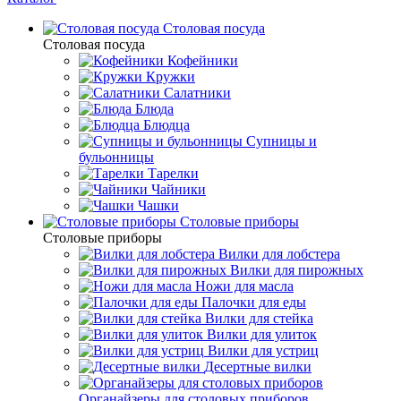
Столовая посуда
Столовая посуда
Кофейники
Кружки
Салатники
Блюда
Блюдца
Супницы и
бульонницы
Тарелки
Чайники
Чашки
Cтоловые приборы
Cтоловые приборы
Вилки для лобстера
Вилки для пирожных
Ножи для масла
Палочки для еды
Вилки для стейка
Вилки для улиток
Вилки для устриц
Десертные вилки
Органайзеры для столовых приборов