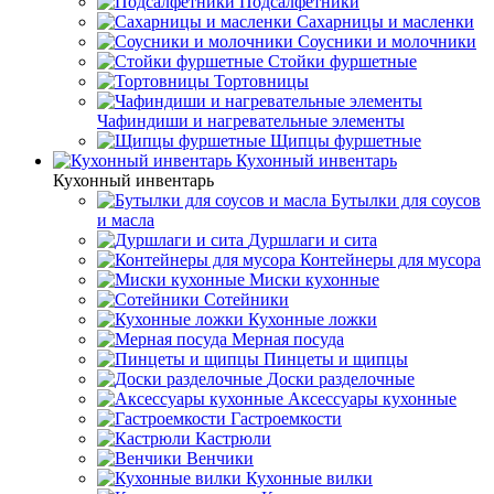
Подсалфетники
Сахарницы и масленки
Соусники и молочники
Стойки фуршетные
Тортовницы
Чафиндиши и нагревательные элементы
Щипцы фуршетные
Кухонный инвентарь
Кухонный инвентарь
Бутылки для соусов
и масла
Дуршлаги и сита
Контейнеры для мусора
Миски кухонные
Сотейники
Кухонные ложки
Мерная посуда
Пинцеты и щипцы
Доски разделочные
Аксессуары кухонные
Гастроемкости
Кастрюли
Венчики
Кухонные вилки