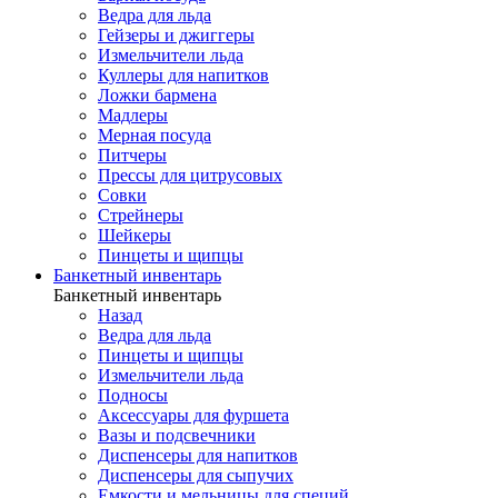
Ведра для льда
Гейзеры и джиггеры
Измельчители льда
Куллеры для напитков
Ложки бармена
Мадлеры
Мерная посуда
Питчеры
Прессы для цитрусовых
Совки
Стрейнеры
Шейкеры
Пинцеты и щипцы
Банкетный инвентарь
Банкетный инвентарь
Назад
Ведра для льда
Пинцеты и щипцы
Измельчители льда
Подносы
Аксессуары для фуршета
Вазы и подсвечники
Диспенсеры для напитков
Диспенсеры для сыпучих
Емкости и мельницы для специй