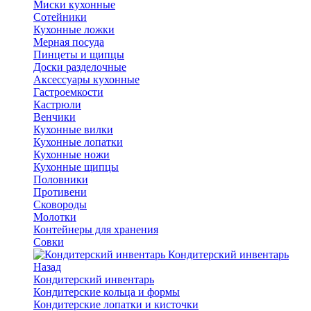
Миски кухонные
Сотейники
Кухонные ложки
Мерная посуда
Пинцеты и щипцы
Доски разделочные
Аксессуары кухонные
Гастроемкости
Кастрюли
Венчики
Кухонные вилки
Кухонные лопатки
Кухонные ножи
Кухонные щипцы
Половники
Противени
Сковороды
Молотки
Контейнеры для хранения
Совки
Кондитерский инвентарь
Назад
Кондитерский инвентарь
Кондитерские кольца и формы
Кондитерские лопатки и кисточки