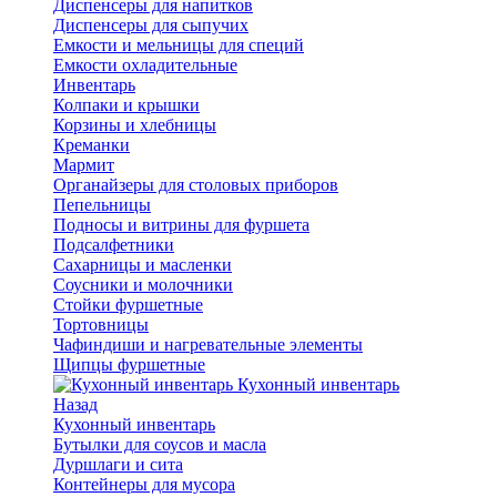
Диспенсеры для напитков
Диспенсеры для сыпучих
Емкости и мельницы для специй
Емкости охладительные
Инвентарь
Колпаки и крышки
Корзины и хлебницы
Креманки
Мармит
Органайзеры для столовых приборов
Пепельницы
Подносы и витрины для фуршета
Подсалфетники
Сахарницы и масленки
Соусники и молочники
Стойки фуршетные
Тортовницы
Чафиндиши и нагревательные элементы
Щипцы фуршетные
Кухонный инвентарь
Назад
Кухонный инвентарь
Бутылки для соусов и масла
Дуршлаги и сита
Контейнеры для мусора