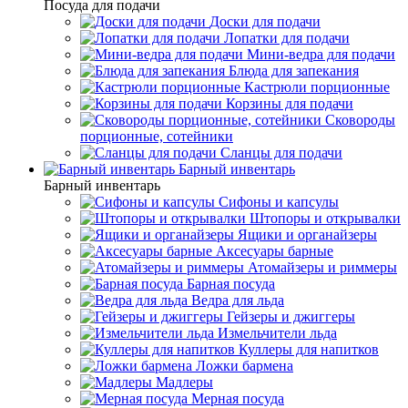
Посуда для подачи
Доски для подачи
Лопатки для подачи
Мини-ведра для подачи
Блюда для запекания
Кастрюли порционные
Корзины для подачи
Сковороды
порционные, сотейники
Сланцы для подачи
Барный инвентарь
Барный инвентарь
Сифоны и капсулы
Штопоры и открывалки
Ящики и органайзеры
Аксесуары барные
Атомайзеры и риммеры
Барная посуда
Ведра для льда
Гейзеры и джиггеры
Измельчители льда
Куллеры для напитков
Ложки бармена
Мадлеры
Мерная посуда