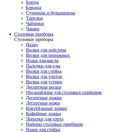
Блюда
Блюдца
Супницы и бульонницы
Тарелки
Чайники
Чашки
Cтоловые приборы
Cтоловые приборы
Назад
Вилки для лобстера
Вилки для пирожных
Ножи для масла
Палочки для еды
Вилки для стейка
Вилки для улиток
Вилки для устриц
Десертные вилки
Органайзеры для столовых приборов
Десертные ложки
Десертные ножи
Коктейльные ложки
Кофейные ложки
Лопатки для торта
Наборы столовых приборов
Ножи для стейка