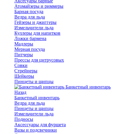
Аксесуары барные
Атомайзеры и риммеры
Барная посуда
Ведра для льда
Гейзеры и джиггеры
Измельчители льда
Куллеры для напитков
Ложки бармена
Мадлеры
Мерная посуда
Питчеры
Прессы для цитрусовых
Совки
Стрейнеры
Шейкеры
Пинцеты и щипцы
Банкетный инвентарь
Назад
Банкетный инвентарь
Ведра для льда
Пинцеты и щипцы
Измельчители льда
Подносы
Аксессуары для фуршета
Вазы и подсвечники