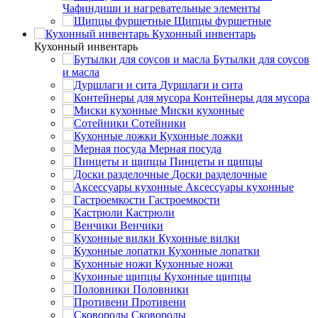
Чафиндиши и нагревательные элементы
Щипцы фуршетные
Кухонный инвентарь
Кухонный инвентарь
Бутылки для соусов
и масла
Дуршлаги и сита
Контейнеры для мусора
Миски кухонные
Сотейники
Кухонные ложки
Мерная посуда
Пинцеты и щипцы
Доски разделочные
Аксессуары кухонные
Гастроемкости
Кастрюли
Венчики
Кухонные вилки
Кухонные лопатки
Кухонные ножи
Кухонные щипцы
Половники
Противени
Сковороды