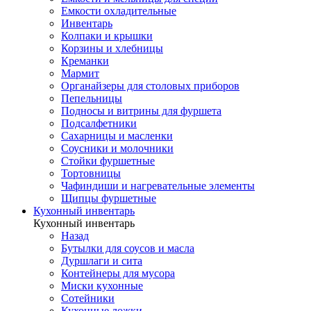
Емкости охладительные
Инвентарь
Колпаки и крышки
Корзины и хлебницы
Креманки
Мармит
Органайзеры для столовых приборов
Пепельницы
Подносы и витрины для фуршета
Подсалфетники
Сахарницы и масленки
Соусники и молочники
Стойки фуршетные
Тортовницы
Чафиндиши и нагревательные элементы
Щипцы фуршетные
Кухонный инвентарь
Кухонный инвентарь
Назад
Бутылки для соусов и масла
Дуршлаги и сита
Контейнеры для мусора
Миски кухонные
Сотейники
Кухонные ложки