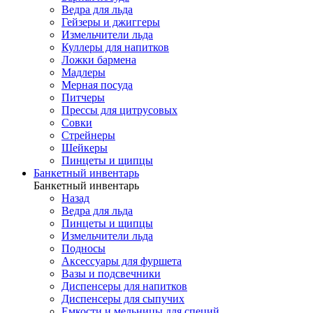
Ведра для льда
Гейзеры и джиггеры
Измельчители льда
Куллеры для напитков
Ложки бармена
Мадлеры
Мерная посуда
Питчеры
Прессы для цитрусовых
Совки
Стрейнеры
Шейкеры
Пинцеты и щипцы
Банкетный инвентарь
Банкетный инвентарь
Назад
Ведра для льда
Пинцеты и щипцы
Измельчители льда
Подносы
Аксессуары для фуршета
Вазы и подсвечники
Диспенсеры для напитков
Диспенсеры для сыпучих
Емкости и мельницы для специй