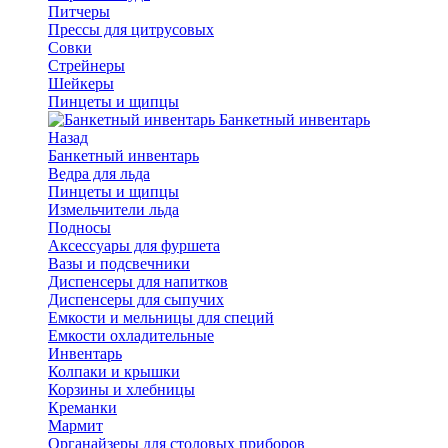
Питчеры
Прессы для цитрусовых
Совки
Стрейнеры
Шейкеры
Пинцеты и щипцы
Банкетный инвентарь
Назад
Банкетный инвентарь
Ведра для льда
Пинцеты и щипцы
Измельчители льда
Подносы
Аксессуары для фуршета
Вазы и подсвечники
Диспенсеры для напитков
Диспенсеры для сыпучих
Емкости и мельницы для специй
Емкости охладительные
Инвентарь
Колпаки и крышки
Корзины и хлебницы
Креманки
Мармит
Органайзеры для столовых приборов