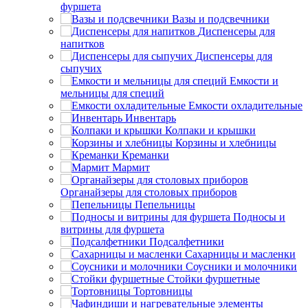
фуршета
Вазы и подсвечники
Диспенсеры для
напитков
Диспенсеры для
сыпучих
Емкости и
мельницы для специй
Емкости охладительные
Инвентарь
Колпаки и крышки
Корзины и хлебницы
Креманки
Мармит
Органайзеры для столовых приборов
Пепельницы
Подносы и
витрины для фуршета
Подсалфетники
Сахарницы и масленки
Соусники и молочники
Стойки фуршетные
Тортовницы