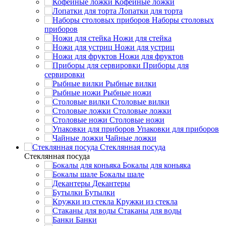
Кофейные ложки
Лопатки для торта
Наборы столовых
приборов
Ножи для стейка
Ножи для устриц
Ножи для фруктов
Приборы для
сервировки
Рыбные вилки
Рыбные ножи
Столовые вилки
Столовые ложки
Столовые ножи
Упаковки для приборов
Чайные ложки
Стеклянная посуда
Стеклянная посуда
Бокалы для коньяка
Бокалы шале
Декантеры
Бутылки
Кружки из стекла
Стаканы для воды
Банки