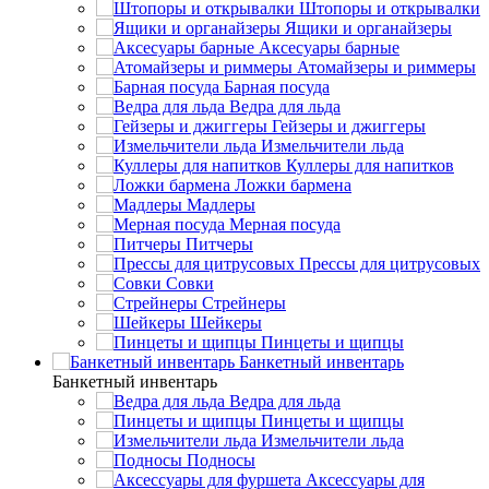
Штопоры и открывалки
Ящики и органайзеры
Аксесуары барные
Атомайзеры и риммеры
Барная посуда
Ведра для льда
Гейзеры и джиггеры
Измельчители льда
Куллеры для напитков
Ложки бармена
Мадлеры
Мерная посуда
Питчеры
Прессы для цитрусовых
Совки
Стрейнеры
Шейкеры
Пинцеты и щипцы
Банкетный инвентарь
Банкетный инвентарь
Ведра для льда
Пинцеты и щипцы
Измельчители льда
Подносы
Аксессуары для