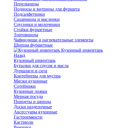
Пепельницы
Подносы и витрины для фуршета
Подсалфетники
Сахарницы и масленки
Соусники и молочники
Стойки фуршетные
Тортовницы
Чафиндиши и нагревательные элементы
Щипцы фуршетные
Кухонный инвентарь
Назад
Кухонный инвентарь
Бутылки для соусов и масла
Дуршлаги и сита
Контейнеры для мусора
Миски кухонные
Сотейники
Кухонные ложки
Мерная посуда
Пинцеты и щипцы
Доски разделочные
Аксессуары кухонные
Гастроемкости
Кастрюли
Венчики