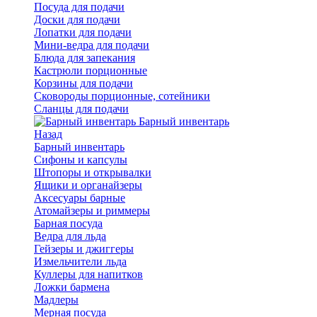
Посуда для подачи
Доски для подачи
Лопатки для подачи
Мини-ведра для подачи
Блюда для запекания
Кастрюли порционные
Корзины для подачи
Сковороды порционные, сотейники
Сланцы для подачи
Барный инвентарь
Назад
Барный инвентарь
Сифоны и капсулы
Штопоры и открывалки
Ящики и органайзеры
Аксесуары барные
Атомайзеры и риммеры
Барная посуда
Ведра для льда
Гейзеры и джиггеры
Измельчители льда
Куллеры для напитков
Ложки бармена
Мадлеры
Мерная посуда