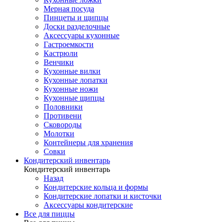
Мерная посуда
Пинцеты и щипцы
Доски разделочные
Аксессуары кухонные
Гастроемкости
Кастрюли
Венчики
Кухонные вилки
Кухонные лопатки
Кухонные ножи
Кухонные щипцы
Половники
Противени
Сковороды
Молотки
Контейнеры для хранения
Совки
Кондитерский инвентарь
Кондитерский инвентарь
Назад
Кондитерские кольца и формы
Кондитерские лопатки и кисточки
Аксессуары кондитерские
Все для пиццы