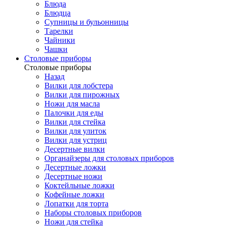
Блюда
Блюдца
Супницы и бульонницы
Тарелки
Чайники
Чашки
Cтоловые приборы
Cтоловые приборы
Назад
Вилки для лобстера
Вилки для пирожных
Ножи для масла
Палочки для еды
Вилки для стейка
Вилки для улиток
Вилки для устриц
Десертные вилки
Органайзеры для столовых приборов
Десертные ложки
Десертные ножи
Коктейльные ложки
Кофейные ложки
Лопатки для торта
Наборы столовых приборов
Ножи для стейка