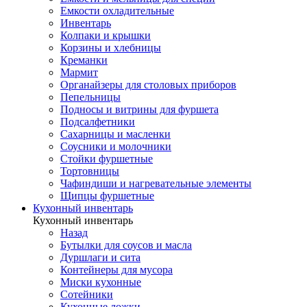
Емкости охладительные
Инвентарь
Колпаки и крышки
Корзины и хлебницы
Креманки
Мармит
Органайзеры для столовых приборов
Пепельницы
Подносы и витрины для фуршета
Подсалфетники
Сахарницы и масленки
Соусники и молочники
Стойки фуршетные
Тортовницы
Чафиндиши и нагревательные элементы
Щипцы фуршетные
Кухонный инвентарь
Кухонный инвентарь
Назад
Бутылки для соусов и масла
Дуршлаги и сита
Контейнеры для мусора
Миски кухонные
Сотейники
Кухонные ложки