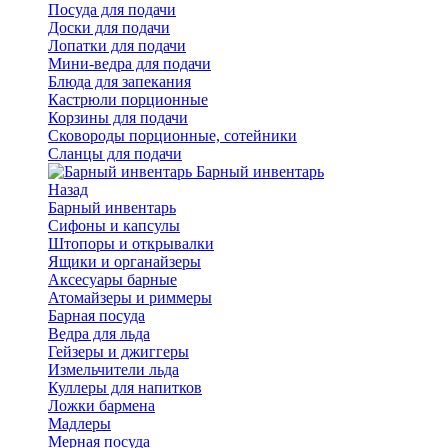
Посуда для подачи
Доски для подачи
Лопатки для подачи
Мини-ведра для подачи
Блюда для запекания
Кастрюли порционные
Корзины для подачи
Сковороды порционные, сотейники
Сланцы для подачи
Барный инвентарь
Назад
Барный инвентарь
Сифоны и капсулы
Штопоры и открывалки
Ящики и органайзеры
Аксесуары барные
Атомайзеры и риммеры
Барная посуда
Ведра для льда
Гейзеры и джиггеры
Измельчители льда
Куллеры для напитков
Ложки бармена
Мадлеры
Мерная посуда