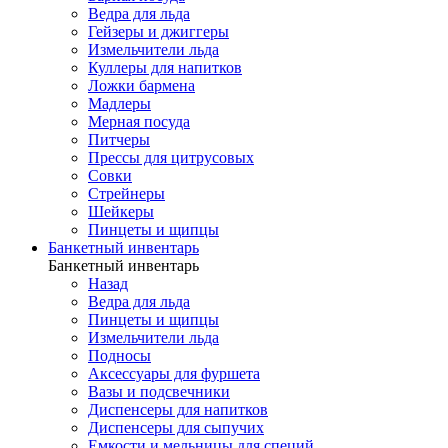
Ведра для льда
Гейзеры и джиггеры
Измельчители льда
Куллеры для напитков
Ложки бармена
Мадлеры
Мерная посуда
Питчеры
Прессы для цитрусовых
Совки
Стрейнеры
Шейкеры
Пинцеты и щипцы
Банкетный инвентарь
Банкетный инвентарь
Назад
Ведра для льда
Пинцеты и щипцы
Измельчители льда
Подносы
Аксессуары для фуршета
Вазы и подсвечники
Диспенсеры для напитков
Диспенсеры для сыпучих
Емкости и мельницы для специй