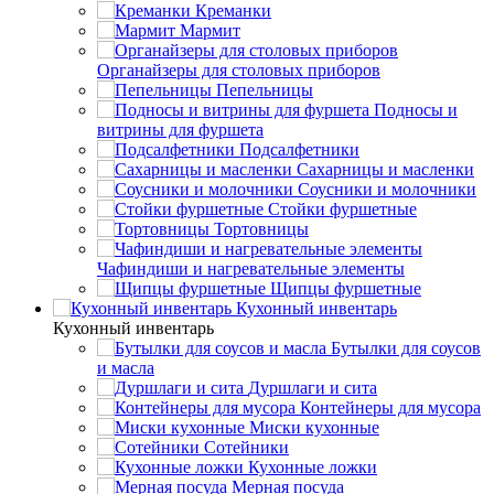
Креманки
Мармит
Органайзеры для столовых приборов
Пепельницы
Подносы и
витрины для фуршета
Подсалфетники
Сахарницы и масленки
Соусники и молочники
Стойки фуршетные
Тортовницы
Чафиндиши и нагревательные элементы
Щипцы фуршетные
Кухонный инвентарь
Кухонный инвентарь
Бутылки для соусов
и масла
Дуршлаги и сита
Контейнеры для мусора
Миски кухонные
Сотейники
Кухонные ложки
Мерная посуда