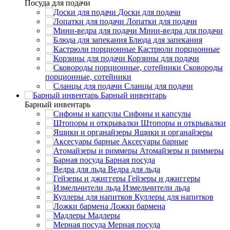
Посуда для подачи
Доски для подачи
Лопатки для подачи
Мини-ведра для подачи
Блюда для запекания
Кастрюли порционные
Корзины для подачи
Сковороды
порционные, сотейники
Сланцы для подачи
Барный инвентарь
Барный инвентарь
Сифоны и капсулы
Штопоры и открывалки
Ящики и органайзеры
Аксесуары барные
Атомайзеры и риммеры
Барная посуда
Ведра для льда
Гейзеры и джиггеры
Измельчители льда
Куллеры для напитков
Ложки бармена
Мадлеры
Мерная посуда