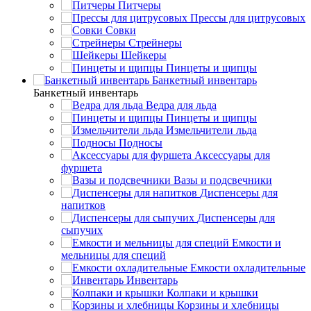
Питчеры
Прессы для цитрусовых
Совки
Стрейнеры
Шейкеры
Пинцеты и щипцы
Банкетный инвентарь
Банкетный инвентарь
Ведра для льда
Пинцеты и щипцы
Измельчители льда
Подносы
Аксессуары для
фуршета
Вазы и подсвечники
Диспенсеры для
напитков
Диспенсеры для
сыпучих
Емкости и
мельницы для специй
Емкости охладительные
Инвентарь
Колпаки и крышки
Корзины и хлебницы