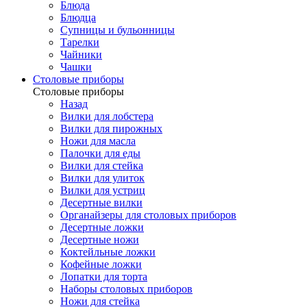
Блюда
Блюдца
Супницы и бульонницы
Тарелки
Чайники
Чашки
Cтоловые приборы
Cтоловые приборы
Назад
Вилки для лобстера
Вилки для пирожных
Ножи для масла
Палочки для еды
Вилки для стейка
Вилки для улиток
Вилки для устриц
Десертные вилки
Органайзеры для столовых приборов
Десертные ложки
Десертные ножи
Коктейльные ложки
Кофейные ложки
Лопатки для торта
Наборы столовых приборов
Ножи для стейка