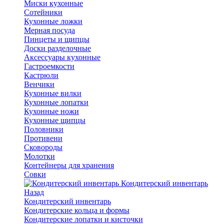
Миски кухонные
Сотейники
Кухонные ложки
Мерная посуда
Пинцеты и щипцы
Доски разделочные
Аксессуары кухонные
Гастроемкости
Кастрюли
Венчики
Кухонные вилки
Кухонные лопатки
Кухонные ножи
Кухонные щипцы
Половники
Противени
Сковороды
Молотки
Контейнеры для хранения
Совки
Кондитерский инвентарь
Назад
Кондитерский инвентарь
Кондитерские кольца и формы
Кондитерские лопатки и кисточки