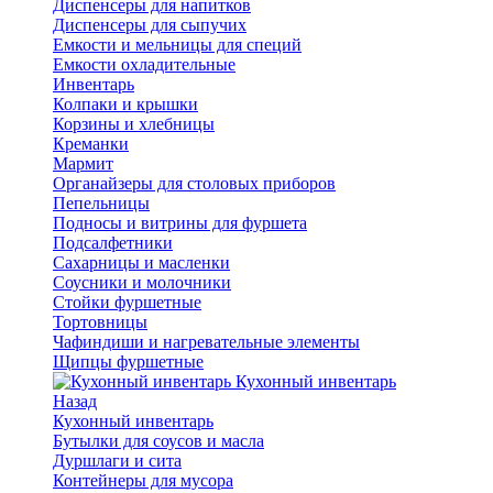
Диспенсеры для напитков
Диспенсеры для сыпучих
Емкости и мельницы для специй
Емкости охладительные
Инвентарь
Колпаки и крышки
Корзины и хлебницы
Креманки
Мармит
Органайзеры для столовых приборов
Пепельницы
Подносы и витрины для фуршета
Подсалфетники
Сахарницы и масленки
Соусники и молочники
Стойки фуршетные
Тортовницы
Чафиндиши и нагревательные элементы
Щипцы фуршетные
Кухонный инвентарь
Назад
Кухонный инвентарь
Бутылки для соусов и масла
Дуршлаги и сита
Контейнеры для мусора