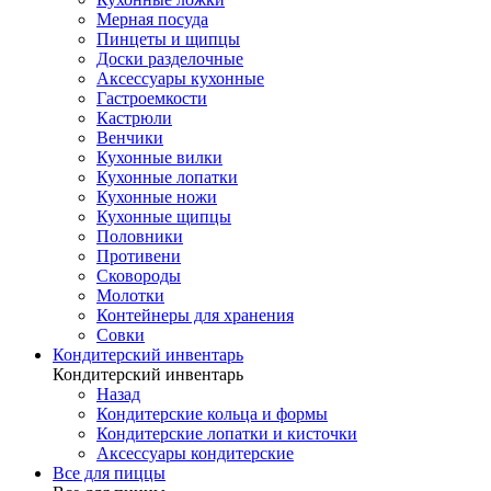
Мерная посуда
Пинцеты и щипцы
Доски разделочные
Аксессуары кухонные
Гастроемкости
Кастрюли
Венчики
Кухонные вилки
Кухонные лопатки
Кухонные ножи
Кухонные щипцы
Половники
Противени
Сковороды
Молотки
Контейнеры для хранения
Совки
Кондитерский инвентарь
Кондитерский инвентарь
Назад
Кондитерские кольца и формы
Кондитерские лопатки и кисточки
Аксессуары кондитерские
Все для пиццы