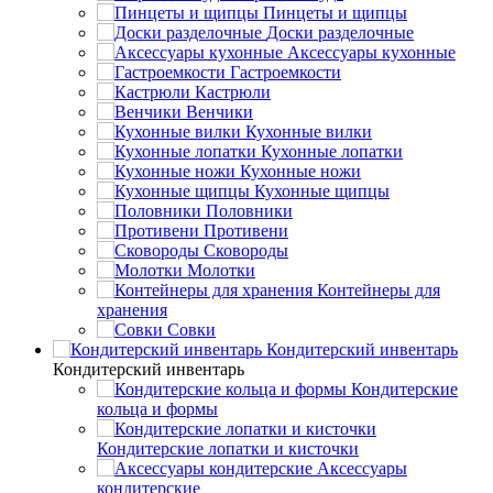
Пинцеты и щипцы
Доски разделочные
Аксессуары кухонные
Гастроемкости
Кастрюли
Венчики
Кухонные вилки
Кухонные лопатки
Кухонные ножи
Кухонные щипцы
Половники
Противени
Сковороды
Молотки
Контейнеры для
хранения
Совки
Кондитерский инвентарь
Кондитерский инвентарь
Кондитерские
кольца и формы
Кондитерские лопатки и кисточки
Аксессуары
кондитерские