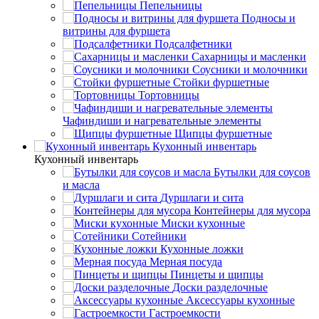
Пепельницы
Подносы и
витрины для фуршета
Подсалфетники
Сахарницы и масленки
Соусники и молочники
Стойки фуршетные
Тортовницы
Чафиндиши и нагревательные элементы
Щипцы фуршетные
Кухонный инвентарь
Кухонный инвентарь
Бутылки для соусов
и масла
Дуршлаги и сита
Контейнеры для мусора
Миски кухонные
Сотейники
Кухонные ложки
Мерная посуда
Пинцеты и щипцы
Доски разделочные
Аксессуары кухонные
Гастроемкости