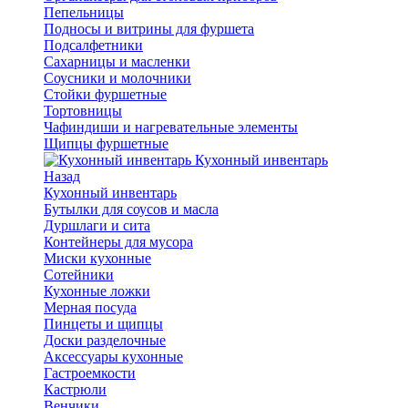
Пепельницы
Подносы и витрины для фуршета
Подсалфетники
Сахарницы и масленки
Соусники и молочники
Стойки фуршетные
Тортовницы
Чафиндиши и нагревательные элементы
Щипцы фуршетные
Кухонный инвентарь
Назад
Кухонный инвентарь
Бутылки для соусов и масла
Дуршлаги и сита
Контейнеры для мусора
Миски кухонные
Сотейники
Кухонные ложки
Мерная посуда
Пинцеты и щипцы
Доски разделочные
Аксессуары кухонные
Гастроемкости
Кастрюли
Венчики