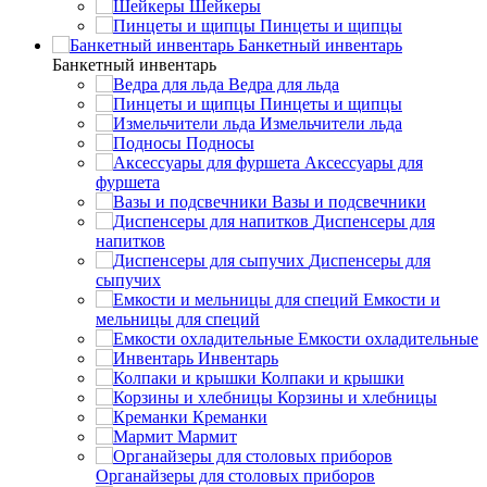
Шейкеры
Пинцеты и щипцы
Банкетный инвентарь
Банкетный инвентарь
Ведра для льда
Пинцеты и щипцы
Измельчители льда
Подносы
Аксессуары для
фуршета
Вазы и подсвечники
Диспенсеры для
напитков
Диспенсеры для
сыпучих
Емкости и
мельницы для специй
Емкости охладительные
Инвентарь
Колпаки и крышки
Корзины и хлебницы
Креманки
Мармит
Органайзеры для столовых приборов