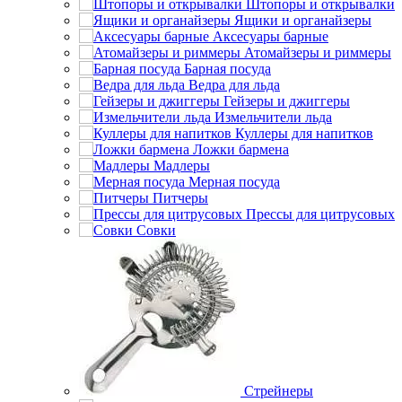
Штопоры и открывалки
Ящики и органайзеры
Аксесуары барные
Атомайзеры и риммеры
Барная посуда
Ведра для льда
Гейзеры и джиггеры
Измельчители льда
Куллеры для напитков
Ложки бармена
Мадлеры
Мерная посуда
Питчеры
Прессы для цитрусовых
Совки
Стрейнеры