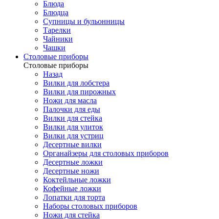
Блюда
Блюдца
Супницы и бульонницы
Тарелки
Чайники
Чашки
Cтоловые приборы
Cтоловые приборы
Назад
Вилки для лобстера
Вилки для пирожных
Ножи для масла
Палочки для еды
Вилки для стейка
Вилки для улиток
Вилки для устриц
Десертные вилки
Органайзеры для столовых приборов
Десертные ложки
Десертные ножи
Коктейльные ложки
Кофейные ложки
Лопатки для торта
Наборы столовых приборов
Ножи для стейка