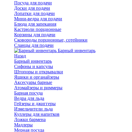
Посуда для подачи
Доски для подачи
Лопатки для подачи
Мини-ведра для подачи
Блюда для запекания
Кастрюли порционные
Корзины для подачи
Сковороды порционные, сотейники
Сланцы для подачи
Барный инвентарь
Назад
Барный инвентарь
Сифоны и капсулы
Штопоры и открывалки
Ящики и органайзеры
Аксесуары барные
Атомайзеры и риммеры
Барная посуда
Ведра для льда
Гейзеры и джиггеры
Измельчители льда
Куллеры для напитков
Ложки бармена
Мадлеры
Мерная посуда