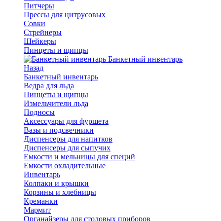
Питчеры
Прессы для цитрусовых
Совки
Стрейнеры
Шейкеры
Пинцеты и щипцы
Банкетный инвентарь
Назад
Банкетный инвентарь
Ведра для льда
Пинцеты и щипцы
Измельчители льда
Подносы
Аксессуары для фуршета
Вазы и подсвечники
Диспенсеры для напитков
Диспенсеры для сыпучих
Емкости и мельницы для специй
Емкости охладительные
Инвентарь
Колпаки и крышки
Корзины и хлебницы
Креманки
Мармит
Органайзеры для столовых приборов