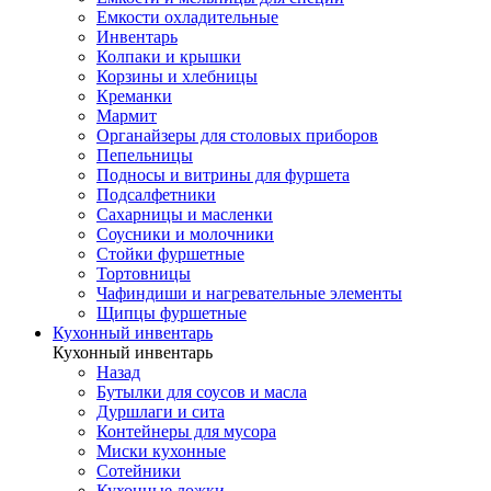
Емкости охладительные
Инвентарь
Колпаки и крышки
Корзины и хлебницы
Креманки
Мармит
Органайзеры для столовых приборов
Пепельницы
Подносы и витрины для фуршета
Подсалфетники
Сахарницы и масленки
Соусники и молочники
Стойки фуршетные
Тортовницы
Чафиндиши и нагревательные элементы
Щипцы фуршетные
Кухонный инвентарь
Кухонный инвентарь
Назад
Бутылки для соусов и масла
Дуршлаги и сита
Контейнеры для мусора
Миски кухонные
Сотейники
Кухонные ложки