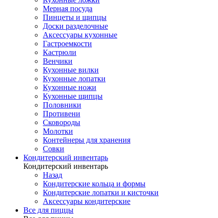
Мерная посуда
Пинцеты и щипцы
Доски разделочные
Аксессуары кухонные
Гастроемкости
Кастрюли
Венчики
Кухонные вилки
Кухонные лопатки
Кухонные ножи
Кухонные щипцы
Половники
Противени
Сковороды
Молотки
Контейнеры для хранения
Совки
Кондитерский инвентарь
Кондитерский инвентарь
Назад
Кондитерские кольца и формы
Кондитерские лопатки и кисточки
Аксессуары кондитерские
Все для пиццы