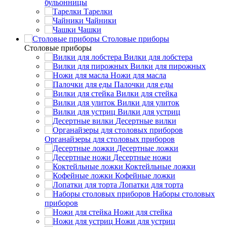
бульонницы
Тарелки
Чайники
Чашки
Cтоловые приборы
Cтоловые приборы
Вилки для лобстера
Вилки для пирожных
Ножи для масла
Палочки для еды
Вилки для стейка
Вилки для улиток
Вилки для устриц
Десертные вилки
Органайзеры для столовых приборов
Десертные ложки
Десертные ножи
Коктейльные ложки
Кофейные ложки
Лопатки для торта
Наборы столовых
приборов
Ножи для стейка
Ножи для устриц