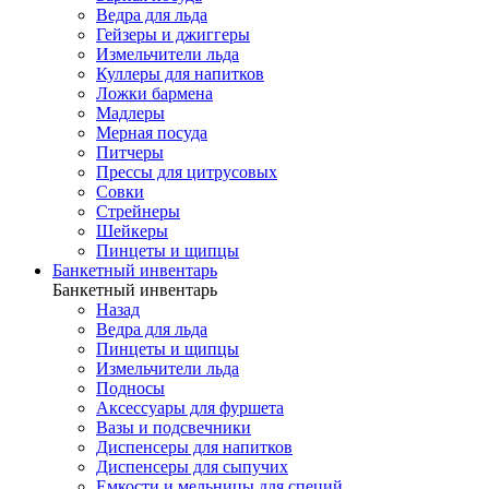
Ведра для льда
Гейзеры и джиггеры
Измельчители льда
Куллеры для напитков
Ложки бармена
Мадлеры
Мерная посуда
Питчеры
Прессы для цитрусовых
Совки
Стрейнеры
Шейкеры
Пинцеты и щипцы
Банкетный инвентарь
Банкетный инвентарь
Назад
Ведра для льда
Пинцеты и щипцы
Измельчители льда
Подносы
Аксессуары для фуршета
Вазы и подсвечники
Диспенсеры для напитков
Диспенсеры для сыпучих
Емкости и мельницы для специй