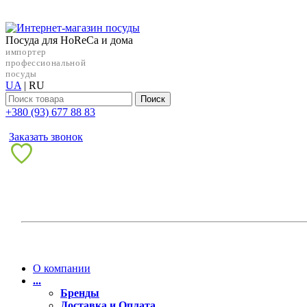
Посуда для HoReCa и дома
импортер
профессиональной
посуды
UA
|
RU
Поиск
+38‎0 (93) 677 88 83
Заказать звонок
О компании
...
Бренды
Доставка и Оплата