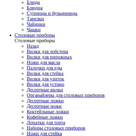
Блюда
Блюдца
Супницы и бульонницы
Тарелки
Чайники
Чашки
Cтоловые приборы
Cтоловые приборы
Назад
Вилки для лобстера
Вилки для пирожных
Ножи для масла
Палочки для еды
Вилки для стейка
Вилки для улиток
Вилки для устриц
Десертные вилки
Органайзеры для столовых приборов
Десертные ложки
Десертные ножи
Коктейльные ложки
Кофейные ложки
Лопатки для торта
Наборы столовых приборов
Ножи для стейка