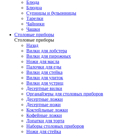
Блюда
Блюдца
Супницы и бульонницы
Тарелки
Чайники
Чашки
Cтоловые приборы
Cтоловые приборы
Назад
Вилки для лобстера
Вилки для пирожных
Ножи для масла
Палочки для еды
Вилки для стейка
Вилки для улиток
Вилки для устриц
Десертные вилки
Органайзеры для столовых приборов
Десертные ложки
Десертные ножи
Коктейльные ложки
Кофейные ложки
Лопатки для торта
Наборы столовых приборов
Ножи для стейка