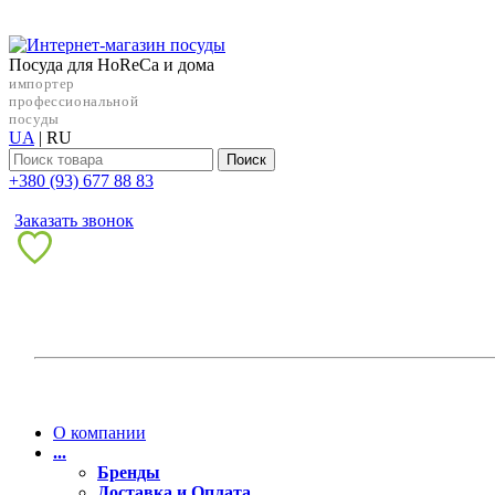
Посуда для HoReCa и дома
импортер
профессиональной
посуды
UA
|
RU
Поиск
+38‎0 (93) 677 88 83
Заказать звонок
О компании
...
Бренды
Доставка и Оплата