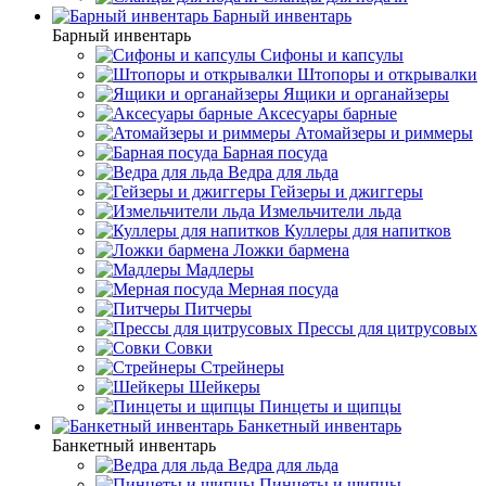
Барный инвентарь
Барный инвентарь
Сифоны и капсулы
Штопоры и открывалки
Ящики и органайзеры
Аксесуары барные
Атомайзеры и риммеры
Барная посуда
Ведра для льда
Гейзеры и джиггеры
Измельчители льда
Куллеры для напитков
Ложки бармена
Мадлеры
Мерная посуда
Питчеры
Прессы для цитрусовых
Совки
Стрейнеры
Шейкеры
Пинцеты и щипцы
Банкетный инвентарь
Банкетный инвентарь
Ведра для льда
Пинцеты и щипцы