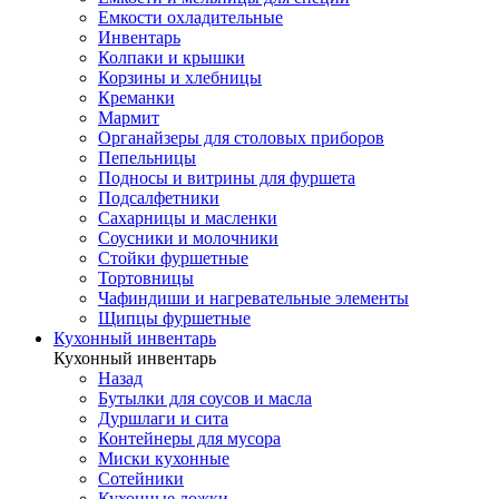
Емкости охладительные
Инвентарь
Колпаки и крышки
Корзины и хлебницы
Креманки
Мармит
Органайзеры для столовых приборов
Пепельницы
Подносы и витрины для фуршета
Подсалфетники
Сахарницы и масленки
Соусники и молочники
Стойки фуршетные
Тортовницы
Чафиндиши и нагревательные элементы
Щипцы фуршетные
Кухонный инвентарь
Кухонный инвентарь
Назад
Бутылки для соусов и масла
Дуршлаги и сита
Контейнеры для мусора
Миски кухонные
Сотейники
Кухонные ложки