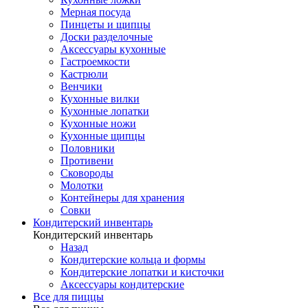
Мерная посуда
Пинцеты и щипцы
Доски разделочные
Аксессуары кухонные
Гастроемкости
Кастрюли
Венчики
Кухонные вилки
Кухонные лопатки
Кухонные ножи
Кухонные щипцы
Половники
Противени
Сковороды
Молотки
Контейнеры для хранения
Совки
Кондитерский инвентарь
Кондитерский инвентарь
Назад
Кондитерские кольца и формы
Кондитерские лопатки и кисточки
Аксессуары кондитерские
Все для пиццы