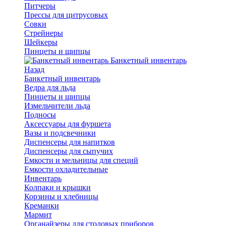
Питчеры
Прессы для цитрусовых
Совки
Стрейнеры
Шейкеры
Пинцеты и щипцы
Банкетный инвентарь
Назад
Банкетный инвентарь
Ведра для льда
Пинцеты и щипцы
Измельчители льда
Подносы
Аксессуары для фуршета
Вазы и подсвечники
Диспенсеры для напитков
Диспенсеры для сыпучих
Емкости и мельницы для специй
Емкости охладительные
Инвентарь
Колпаки и крышки
Корзины и хлебницы
Креманки
Мармит
Органайзеры для столовых приборов