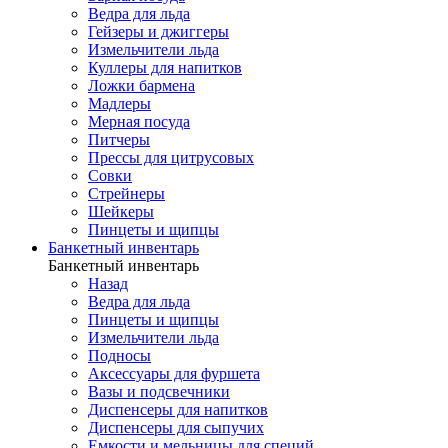
Ведра для льда
Гейзеры и джиггеры
Измельчители льда
Куллеры для напитков
Ложки бармена
Мадлеры
Мерная посуда
Питчеры
Прессы для цитрусовых
Совки
Стрейнеры
Шейкеры
Пинцеты и щипцы
Банкетный инвентарь
Банкетный инвентарь
Назад
Ведра для льда
Пинцеты и щипцы
Измельчители льда
Подносы
Аксессуары для фуршета
Вазы и подсвечники
Диспенсеры для напитков
Диспенсеры для сыпучих
Емкости и мельницы для специй