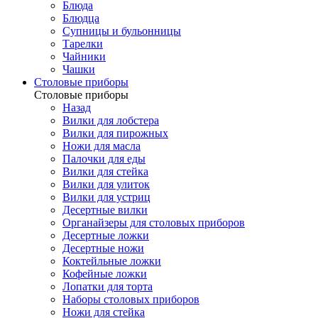
Блюда
Блюдца
Супницы и бульонницы
Тарелки
Чайники
Чашки
Cтоловые приборы
Cтоловые приборы
Назад
Вилки для лобстера
Вилки для пирожных
Ножи для масла
Палочки для еды
Вилки для стейка
Вилки для улиток
Вилки для устриц
Десертные вилки
Органайзеры для столовых приборов
Десертные ложки
Десертные ножи
Коктейльные ложки
Кофейные ложки
Лопатки для торта
Наборы столовых приборов
Ножи для стейка