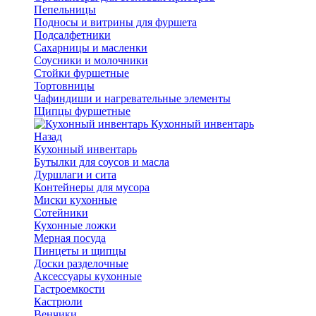
Пепельницы
Подносы и витрины для фуршета
Подсалфетники
Сахарницы и масленки
Соусники и молочники
Стойки фуршетные
Тортовницы
Чафиндиши и нагревательные элементы
Щипцы фуршетные
Кухонный инвентарь
Назад
Кухонный инвентарь
Бутылки для соусов и масла
Дуршлаги и сита
Контейнеры для мусора
Миски кухонные
Сотейники
Кухонные ложки
Мерная посуда
Пинцеты и щипцы
Доски разделочные
Аксессуары кухонные
Гастроемкости
Кастрюли
Венчики