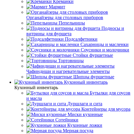
Креманки
Мармит
Органайзеры для столовых приборов
Пепельницы
Подносы и
витрины для фуршета
Подсалфетники
Сахарницы и масленки
Соусники и молочники
Стойки фуршетные
Тортовницы
Чафиндиши и нагревательные элементы
Щипцы фуршетные
Кухонный инвентарь
Кухонный инвентарь
Бутылки для соусов
и масла
Дуршлаги и сита
Контейнеры для мусора
Миски кухонные
Сотейники
Кухонные ложки
Мерная посуда