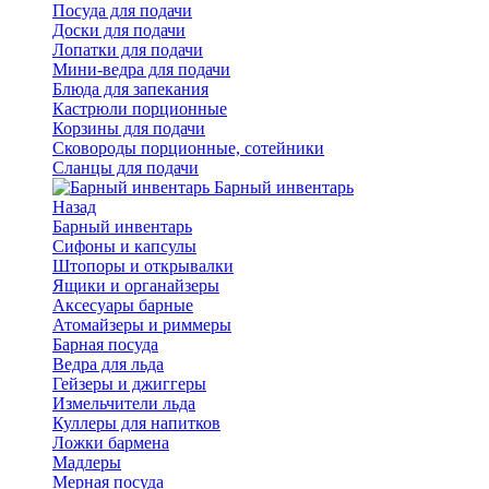
Посуда для подачи
Доски для подачи
Лопатки для подачи
Мини-ведра для подачи
Блюда для запекания
Кастрюли порционные
Корзины для подачи
Сковороды порционные, сотейники
Сланцы для подачи
Барный инвентарь
Назад
Барный инвентарь
Сифоны и капсулы
Штопоры и открывалки
Ящики и органайзеры
Аксесуары барные
Атомайзеры и риммеры
Барная посуда
Ведра для льда
Гейзеры и джиггеры
Измельчители льда
Куллеры для напитков
Ложки бармена
Мадлеры
Мерная посуда