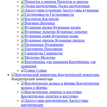
Пинцеты и щипцы
Доски разделочные
Аксессуары кухонные
Гастроемкости
Кастрюли
Венчики
Кухонные вилки
Кухонные лопатки
Кухонные ножи
Кухонные щипцы
Половники
Противени
Сковороды
Молотки
Контейнеры для
хранения
Совки
Кондитерский инвентарь
Кондитерский инвентарь
Кондитерские
кольца и формы
Кондитерские лопатки и кисточки
Аксессуары
кондитерские