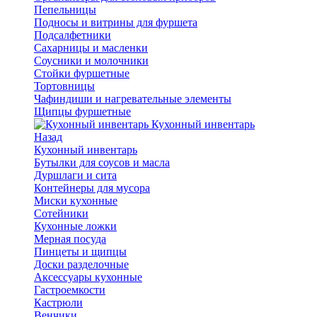
Пепельницы
Подносы и витрины для фуршета
Подсалфетники
Сахарницы и масленки
Соусники и молочники
Стойки фуршетные
Тортовницы
Чафиндиши и нагревательные элементы
Щипцы фуршетные
Кухонный инвентарь
Назад
Кухонный инвентарь
Бутылки для соусов и масла
Дуршлаги и сита
Контейнеры для мусора
Миски кухонные
Сотейники
Кухонные ложки
Мерная посуда
Пинцеты и щипцы
Доски разделочные
Аксессуары кухонные
Гастроемкости
Кастрюли
Венчики