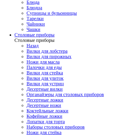
Блюда
Блюдца
Супницы и бульонницы
Тарелки
Чайники
Чашки
Cтоловые приборы
Cтоловые приборы
Назад
Вилки для лобстера
Вилки для пирожных
Ножи для масла
Палочки для еды
Вилки для стейка
Вилки для улиток
Вилки для устриц
Десертные вилки
Органайзеры для столовых приборов
Десертные ложки
Десертные ножи
Коктейльные ложки
Кофейные ложки
Лопатки для торта
Наборы столовых приборов
Ножи для стейка