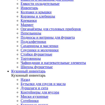
Емкости охладительные
Инвентарь
Колпаки и крышки
Корзины и хлебницы
Креманки
Мармит
Органайзеры для столовых приборов
Пепельницы
Подносы и витрины для фуршета
Подсалфетники
Сахарницы и масленки
Соусники и молочники
Стойки фуршетные
Тортовницы
Чафиндиши и нагревательные элементы
Щипцы фуршетные
Кухонный инвентарь
Кухонный инвентарь
Назад
Бутылки для соусов и масла
Дуршлаги и сита
Контейнеры для мусора
Миски кухонные
Сотейники
Кухонные ложки