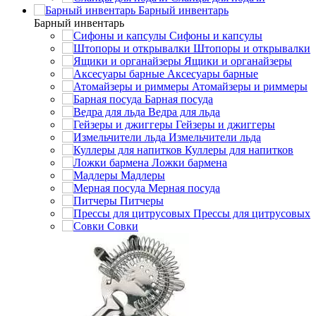
Барный инвентарь
Барный инвентарь
Сифоны и капсулы
Штопоры и открывалки
Ящики и органайзеры
Аксесуары барные
Атомайзеры и риммеры
Барная посуда
Ведра для льда
Гейзеры и джиггеры
Измельчители льда
Куллеры для напитков
Ложки бармена
Мадлеры
Мерная посуда
Питчеры
Прессы для цитрусовых
Совки