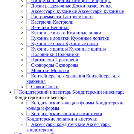
Пинцеты и щипцы
Доски разделочные
Аксессуары кухонные
Гастроемкости
Кастрюли
Венчики
Кухонные вилки
Кухонные лопатки
Кухонные ножи
Кухонные щипцы
Половники
Противени
Сковороды
Молотки
Контейнеры для
хранения
Совки
Кондитерский инвентарь
Кондитерский инвентарь
Кондитерские
кольца и формы
Кондитерские лопатки и кисточки
Аксессуары
кондитерские