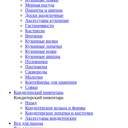
Мерная посуда
Пинцеты и щипцы
Доски разделочные
Аксессуары кухонные
Гастроемкости
Кастрюли
Венчики
Кухонные вилки
Кухонные лопатки
Кухонные ножи
Кухонные щипцы
Половники
Противени
Сковороды
Молотки
Контейнеры для хранения
Совки
Кондитерский инвентарь
Кондитерский инвентарь
Назад
Кондитерские кольца и формы
Кондитерские лопатки и кисточки
Аксессуары кондитерские
Все для пиццы