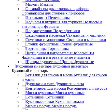
Мармит
Органайзеры для столовых приборов
Пепельницы
Подносы и
витрины для фуршета
Подсалфетники
Сахарницы и масленки
Соусники и молочники
Стойки фуршетные
Тортовницы
Чафиндиши и нагревательные элементы
Щипцы фуршетные
Кухонный инвентарь
Кухонный инвентарь
Бутылки для соусов
и масла
Дуршлаги и сита
Контейнеры для мусора
Миски кухонные
Сотейники
Кухонные ложки
Мерная посуда