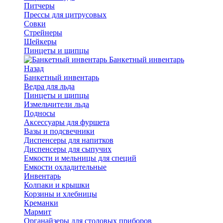
Питчеры
Прессы для цитрусовых
Совки
Стрейнеры
Шейкеры
Пинцеты и щипцы
Банкетный инвентарь
Назад
Банкетный инвентарь
Ведра для льда
Пинцеты и щипцы
Измельчители льда
Подносы
Аксессуары для фуршета
Вазы и подсвечники
Диспенсеры для напитков
Диспенсеры для сыпучих
Емкости и мельницы для специй
Емкости охладительные
Инвентарь
Колпаки и крышки
Корзины и хлебницы
Креманки
Мармит
Органайзеры для столовых приборов