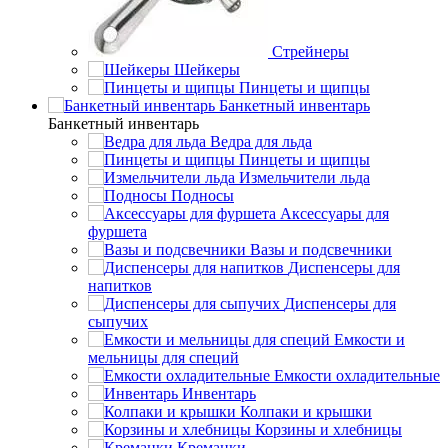
Стрейнеры
Шейкеры
Пинцеты и щипцы
Банкетный инвентарь
Банкетный инвентарь
Ведра для льда
Пинцеты и щипцы
Измельчители льда
Подносы
Аксессуары для
фуршета
Вазы и подсвечники
Диспенсеры для
напитков
Диспенсеры для
сыпучих
Емкости и
мельницы для специй
Емкости охладительные
Инвентарь
Колпаки и крышки
Корзины и хлебницы
Креманки