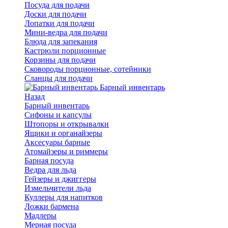
Посуда для подачи
Доски для подачи
Лопатки для подачи
Мини-ведра для подачи
Блюда для запекания
Кастрюли порционные
Корзины для подачи
Сковороды порционные, сотейники
Сланцы для подачи
Барный инвентарь
Назад
Барный инвентарь
Сифоны и капсулы
Штопоры и открывалки
Ящики и органайзеры
Аксесуары барные
Атомайзеры и риммеры
Барная посуда
Ведра для льда
Гейзеры и джиггеры
Измельчители льда
Куллеры для напитков
Ложки бармена
Мадлеры
Мерная посуда