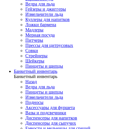
Ведра для льда
Гейзеры и джиггеры
Измельчители льда
Куллеры для напитков
Ложки бармена
Мадлеры
Мерная посуда
Питчеры
Прессы для цитрусовых
Совки
Стрейнеры
Шейкеры
Пинцеты и щипцы
Банкетный инвентарь
Банкетный инвентарь
Назад
Ведра для льда
Пинцеты и щипцы
Измельчители льда
Подносы
Аксессуары для фуршета
Вазы и подсвечники
Диспенсеры для напитков
Диспенсеры для сыпучих
Емкости и мельницы для специй