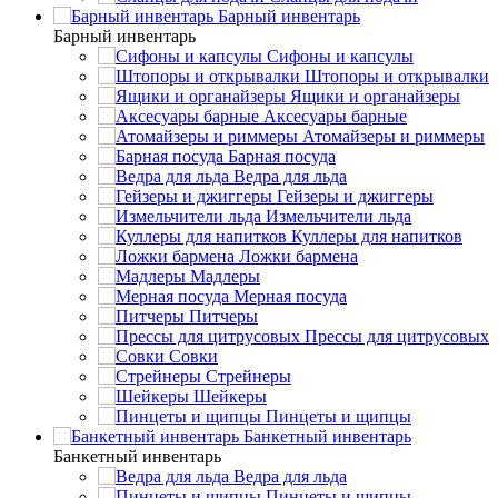
Барный инвентарь
Барный инвентарь
Сифоны и капсулы
Штопоры и открывалки
Ящики и органайзеры
Аксесуары барные
Атомайзеры и риммеры
Барная посуда
Ведра для льда
Гейзеры и джиггеры
Измельчители льда
Куллеры для напитков
Ложки бармена
Мадлеры
Мерная посуда
Питчеры
Прессы для цитрусовых
Совки
Стрейнеры
Шейкеры
Пинцеты и щипцы
Банкетный инвентарь
Банкетный инвентарь
Ведра для льда
Пинцеты и щипцы