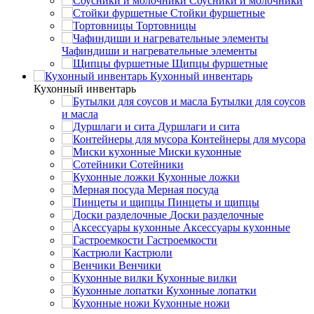
Соусники и молочники
Стойки фуршетные
Тортовницы
Чафиндиши и нагревательные элементы
Щипцы фуршетные
Кухонный инвентарь
Кухонный инвентарь
Бутылки для соусов
и масла
Дуршлаги и сита
Контейнеры для мусора
Миски кухонные
Сотейники
Кухонные ложки
Мерная посуда
Пинцеты и щипцы
Доски разделочные
Аксессуары кухонные
Гастроемкости
Кастрюли
Венчики
Кухонные вилки
Кухонные лопатки
Кухонные ножи