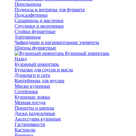
Пепельницы
Подносы и витрины для фуршета
Подсалфетники
Сахарницы и масленки
Соусники и молочники
Стойки фуршетные
Тортовницы
Чафиндиши и нагревательные элементы
Щипцы фуршетные
Кухонный инвентарь
Назад
Кухонный инвентарь
Бутылки для соусов и масла
Дуршлаги и сита
Контейнеры для мусора
Миски кухонные
Сотейники
Кухонные ложки
Мерная посуда
Пинцеты и щипцы
Доски разделочные
Аксессуары кухонные
Гастроемкости
Кастрюли
Венчики