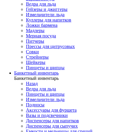
Ведра для льда
Гейзеры и джиггеры
Измельчители льда
Куллеры для напитков
Ложки бармена
Мадлеры
Мерная посуда
Питчеры
Прессы для цитрусовых
Совки
Стрейнеры
Шейкеры
Пинцеты и щипцы
Банкетный инвентарь
Банкетный инвентарь
Назад
Ведра для льда
Пинцеты и щипцы
Измельчители льда
Подносы
Аксессуары для фуршета
Вазы и подсвечники
Диспенсеры для напитков
Диспенсеры для сыпучих
Емкости и мельницы для специй