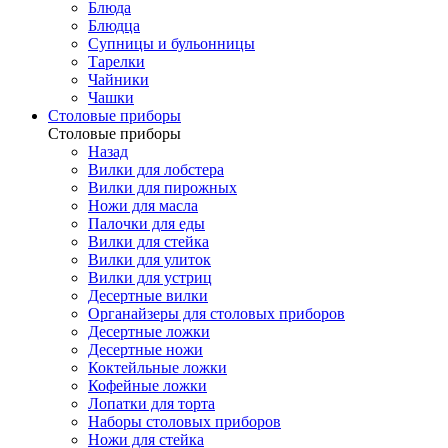
Блюда
Блюдца
Супницы и бульонницы
Тарелки
Чайники
Чашки
Cтоловые приборы
Cтоловые приборы
Назад
Вилки для лобстера
Вилки для пирожных
Ножи для масла
Палочки для еды
Вилки для стейка
Вилки для улиток
Вилки для устриц
Десертные вилки
Органайзеры для столовых приборов
Десертные ложки
Десертные ножи
Коктейльные ложки
Кофейные ложки
Лопатки для торта
Наборы столовых приборов
Ножи для стейка