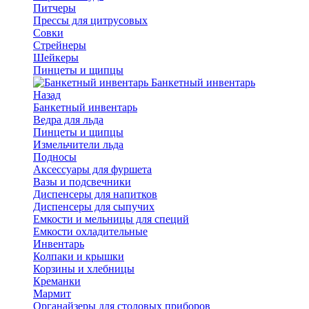
Питчеры
Прессы для цитрусовых
Совки
Стрейнеры
Шейкеры
Пинцеты и щипцы
Банкетный инвентарь
Назад
Банкетный инвентарь
Ведра для льда
Пинцеты и щипцы
Измельчители льда
Подносы
Аксессуары для фуршета
Вазы и подсвечники
Диспенсеры для напитков
Диспенсеры для сыпучих
Емкости и мельницы для специй
Емкости охладительные
Инвентарь
Колпаки и крышки
Корзины и хлебницы
Креманки
Мармит
Органайзеры для столовых приборов