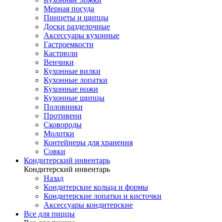
Мерная посуда
Пинцеты и щипцы
Доски разделочные
Аксессуары кухонные
Гастроемкости
Кастрюли
Венчики
Кухонные вилки
Кухонные лопатки
Кухонные ножи
Кухонные щипцы
Половники
Противени
Сковороды
Молотки
Контейнеры для хранения
Совки
Кондитерский инвентарь
Кондитерский инвентарь
Назад
Кондитерские кольца и формы
Кондитерские лопатки и кисточки
Аксессуары кондитерские
Все для пиццы