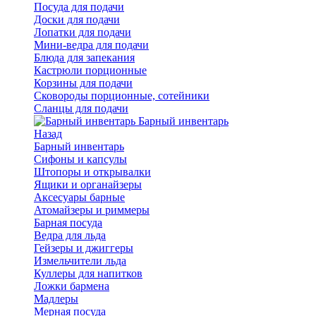
Посуда для подачи
Доски для подачи
Лопатки для подачи
Мини-ведра для подачи
Блюда для запекания
Кастрюли порционные
Корзины для подачи
Сковороды порционные, сотейники
Сланцы для подачи
Барный инвентарь
Назад
Барный инвентарь
Сифоны и капсулы
Штопоры и открывалки
Ящики и органайзеры
Аксесуары барные
Атомайзеры и риммеры
Барная посуда
Ведра для льда
Гейзеры и джиггеры
Измельчители льда
Куллеры для напитков
Ложки бармена
Мадлеры
Мерная посуда