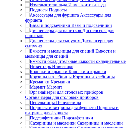
Измельчители льда
Подносы
Аксессуары для
фуршета
Вазы и подсвечники
Диспенсеры для
напитков
Диспенсеры для
сыпучих
Емкости и
мельницы для специй
Емкости охладительные
Инвентарь
Колпаки и крышки
Корзины и хлебницы
Креманки
Мармит
Органайзеры для столовых приборов
Пепельницы
Подносы и
витрины для фуршета
Подсалфетники
Сахарницы и масленки