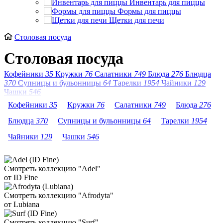
Инвентарь для пиццы
Формы для пиццы
Щетки для печи
Столовая посуда
Столовая посуда
Кофейники
35
Кружки
76
Салатники
749
Блюда
276
Блюдца
370
Супницы и бульонницы
64
Тарелки
1954
Чайники
129
Чашки
546
Кофейники
35
Кружки
76
Салатники
749
Блюда
276
Блюдца
370
Супницы и бульонницы
64
Тарелки
1954
Чайники
129
Чашки
546
Смотреть коллекцию "Adel"
от ID Fine
Смотреть коллекцию "Afrodyta"
от Lubiana
Смотреть коллекцию "Surf"