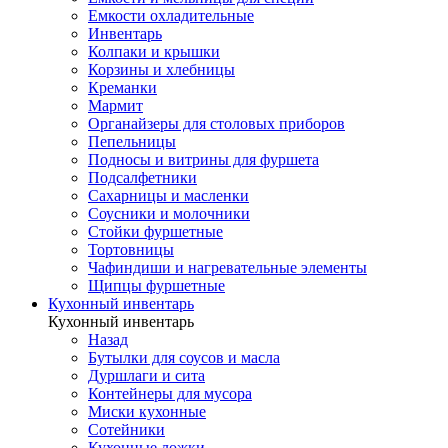
Емкости охладительные
Инвентарь
Колпаки и крышки
Корзины и хлебницы
Креманки
Мармит
Органайзеры для столовых приборов
Пепельницы
Подносы и витрины для фуршета
Подсалфетники
Сахарницы и масленки
Соусники и молочники
Стойки фуршетные
Тортовницы
Чафиндиши и нагревательные элементы
Щипцы фуршетные
Кухонный инвентарь
Кухонный инвентарь
Назад
Бутылки для соусов и масла
Дуршлаги и сита
Контейнеры для мусора
Миски кухонные
Сотейники
Кухонные ложки