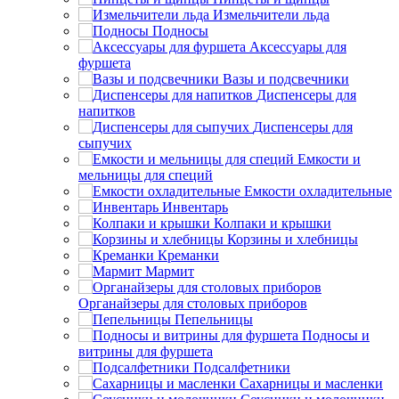
Измельчители льда
Подносы
Аксессуары для
фуршета
Вазы и подсвечники
Диспенсеры для
напитков
Диспенсеры для
сыпучих
Емкости и
мельницы для специй
Емкости охладительные
Инвентарь
Колпаки и крышки
Корзины и хлебницы
Креманки
Мармит
Органайзеры для столовых приборов
Пепельницы
Подносы и
витрины для фуршета
Подсалфетники
Сахарницы и масленки