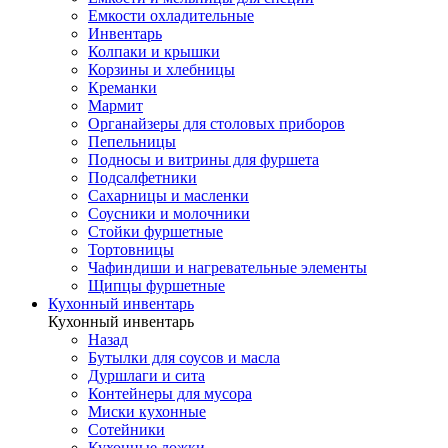
Емкости охладительные
Инвентарь
Колпаки и крышки
Корзины и хлебницы
Креманки
Мармит
Органайзеры для столовых приборов
Пепельницы
Подносы и витрины для фуршета
Подсалфетники
Сахарницы и масленки
Соусники и молочники
Стойки фуршетные
Тортовницы
Чафиндиши и нагревательные элементы
Щипцы фуршетные
Кухонный инвентарь
Кухонный инвентарь
Назад
Бутылки для соусов и масла
Дуршлаги и сита
Контейнеры для мусора
Миски кухонные
Сотейники
Кухонные ложки