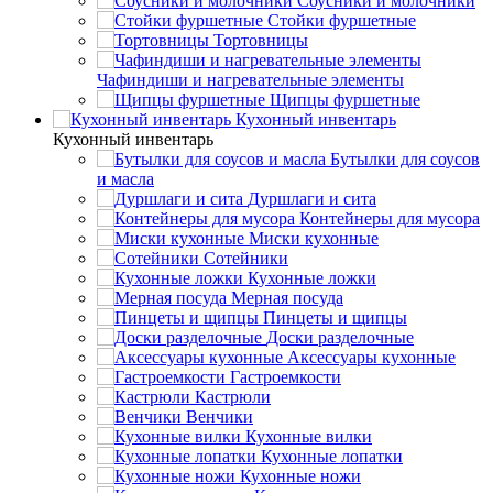
Соусники и молочники
Стойки фуршетные
Тортовницы
Чафиндиши и нагревательные элементы
Щипцы фуршетные
Кухонный инвентарь
Кухонный инвентарь
Бутылки для соусов
и масла
Дуршлаги и сита
Контейнеры для мусора
Миски кухонные
Сотейники
Кухонные ложки
Мерная посуда
Пинцеты и щипцы
Доски разделочные
Аксессуары кухонные
Гастроемкости
Кастрюли
Венчики
Кухонные вилки
Кухонные лопатки
Кухонные ножи