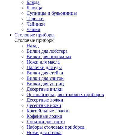
Блюда
Блюдца
Супницы и бульонницы
Тарелки
Чайники
Чашки
Cтоловые приборы
Cтоловые приборы
Назад
Вилки для лобстера
Вилки для пирожных
Ножи для масла
Палочки для еды
Вилки для стейка
Вилки для улиток
Вилки для устриц
Десертные вилки
Органайзеры для столовых приборов
Десертные ложки
Десертные ножи
Коктейльные ложки
Кофейные ложки
Лопатки для торта
Наборы столовых приборов
Ножи для стейка