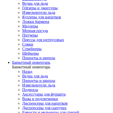
Ведра для льда
Гейзеры и джиггеры
Измельчители льда
Куллеры для напитков
Ложки бармена
Мадлеры
Мерная посуда
Питчеры
Прессы для цитрусовых
Совки
Стрейнеры
Шейкеры
Пинцеты и щипцы
Банкетный инвентарь
Банкетный инвентарь
Назад
Ведра для льда
Пинцеты и щипцы
Измельчители льда
Подносы
Аксессуары для фуршета
Вазы и подсвечники
Диспенсеры для напитков
Диспенсеры для сыпучих
Емкости и мельницы для специй