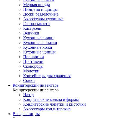
Мерная посуда
Пинцеты и щипцы
Доски разделочные
Аксессуары кухонные
Гастроемкости
Кастрюли
Венчики
Кухонные вилки
Кухонные лопатки
Кухонные ножи
Кухонные щипцы
Половники
Противени
Сковороды
Молотки
Контейнеры для хранения
Совки
Кондитерский инвентарь
Кондитерский инвентарь
Назад
Кондитерские кольца и формы
Кондитерские лопатки и кисточки
Аксессуары кондитерские
Все для пиццы