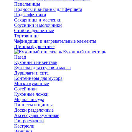
Пепельницы
Подносы и витрины для фуршета
Подсалфетники
Сахарницы и масленки
Соусники и молочники
Стойки фуршетные
Тортовницы
Чафиндиши и нагревательные элементы
Щипцы фуршетные
Кухонный инвентарь
Назад
Кухонный инвентарь
Бутылки для соусов и масла
Дуршлаги и сита
Контейнеры для мусора
Миски кухонные
Сотейники
Кухонные ложки
Мерная посуда
Пинцеты и щипцы
Доски разделочные
Аксессуары кухонные
Гастроемкости
Кастрюли
Венчики