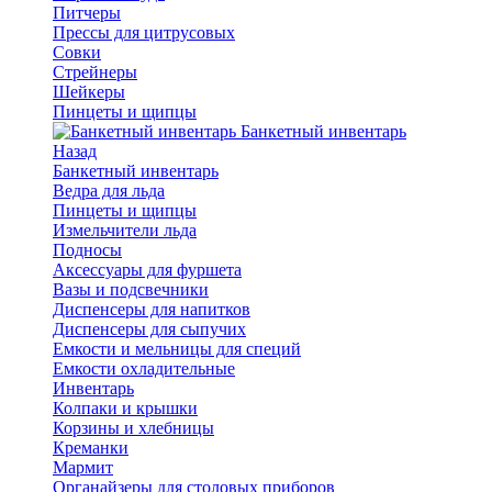
Питчеры
Прессы для цитрусовых
Совки
Стрейнеры
Шейкеры
Пинцеты и щипцы
Банкетный инвентарь
Назад
Банкетный инвентарь
Ведра для льда
Пинцеты и щипцы
Измельчители льда
Подносы
Аксессуары для фуршета
Вазы и подсвечники
Диспенсеры для напитков
Диспенсеры для сыпучих
Емкости и мельницы для специй
Емкости охладительные
Инвентарь
Колпаки и крышки
Корзины и хлебницы
Креманки
Мармит
Органайзеры для столовых приборов