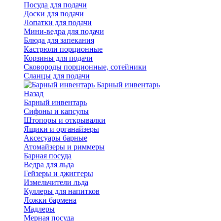
Посуда для подачи
Доски для подачи
Лопатки для подачи
Мини-ведра для подачи
Блюда для запекания
Кастрюли порционные
Корзины для подачи
Сковороды порционные, сотейники
Сланцы для подачи
Барный инвентарь
Назад
Барный инвентарь
Сифоны и капсулы
Штопоры и открывалки
Ящики и органайзеры
Аксесуары барные
Атомайзеры и риммеры
Барная посуда
Ведра для льда
Гейзеры и джиггеры
Измельчители льда
Куллеры для напитков
Ложки бармена
Мадлеры
Мерная посуда