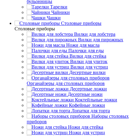
бульонницы
Тарелки
Чайники
Чашки
Cтоловые приборы
Cтоловые приборы
Вилки для лобстера
Вилки для пирожных
Ножи для масла
Палочки для еды
Вилки для стейка
Вилки для улиток
Вилки для устриц
Десертные вилки
Органайзеры для столовых приборов
Десертные ложки
Десертные ножи
Коктейльные ложки
Кофейные ложки
Лопатки для торта
Наборы столовых
приборов
Ножи для стейка
Ножи для устриц