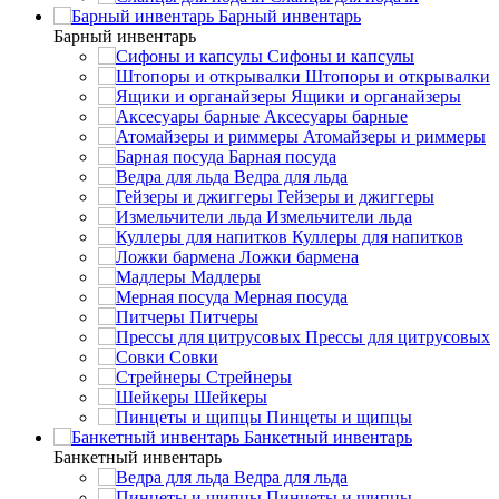
Барный инвентарь
Барный инвентарь
Сифоны и капсулы
Штопоры и открывалки
Ящики и органайзеры
Аксесуары барные
Атомайзеры и риммеры
Барная посуда
Ведра для льда
Гейзеры и джиггеры
Измельчители льда
Куллеры для напитков
Ложки бармена
Мадлеры
Мерная посуда
Питчеры
Прессы для цитрусовых
Совки
Стрейнеры
Шейкеры
Пинцеты и щипцы
Банкетный инвентарь
Банкетный инвентарь
Ведра для льда
Пинцеты и щипцы