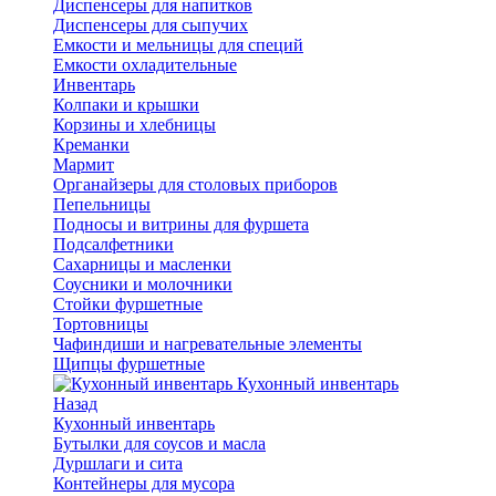
Диспенсеры для напитков
Диспенсеры для сыпучих
Емкости и мельницы для специй
Емкости охладительные
Инвентарь
Колпаки и крышки
Корзины и хлебницы
Креманки
Мармит
Органайзеры для столовых приборов
Пепельницы
Подносы и витрины для фуршета
Подсалфетники
Сахарницы и масленки
Соусники и молочники
Стойки фуршетные
Тортовницы
Чафиндиши и нагревательные элементы
Щипцы фуршетные
Кухонный инвентарь
Назад
Кухонный инвентарь
Бутылки для соусов и масла
Дуршлаги и сита
Контейнеры для мусора