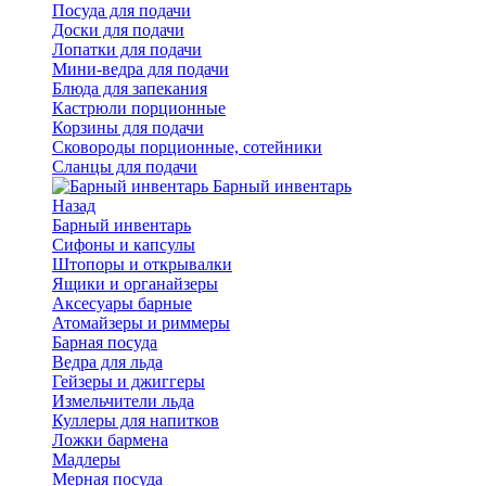
Посуда для подачи
Доски для подачи
Лопатки для подачи
Мини-ведра для подачи
Блюда для запекания
Кастрюли порционные
Корзины для подачи
Сковороды порционные, сотейники
Сланцы для подачи
Барный инвентарь
Назад
Барный инвентарь
Сифоны и капсулы
Штопоры и открывалки
Ящики и органайзеры
Аксесуары барные
Атомайзеры и риммеры
Барная посуда
Ведра для льда
Гейзеры и джиггеры
Измельчители льда
Куллеры для напитков
Ложки бармена
Мадлеры
Мерная посуда