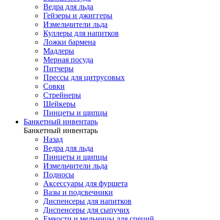
Ведра для льда
Гейзеры и джиггеры
Измельчители льда
Куллеры для напитков
Ложки бармена
Мадлеры
Мерная посуда
Питчеры
Прессы для цитрусовых
Совки
Стрейнеры
Шейкеры
Пинцеты и щипцы
Банкетный инвентарь
Банкетный инвентарь
Назад
Ведра для льда
Пинцеты и щипцы
Измельчители льда
Подносы
Аксессуары для фуршета
Вазы и подсвечники
Диспенсеры для напитков
Диспенсеры для сыпучих
Емкости и мельницы для специй