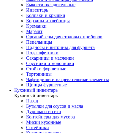
Емкости охладительные
Инвентарь
Колпаки и крышки
Корзины и хлебницы
Креманки
Мармит
Органайзеры для столовых приборов
Пепельницы
Подносы и витрины для фуршета
Подсалфетники
Сахарницы и масленки
Соусники и молочники
Стойки фуршетные
Тортовницы
Чафиндиши и нагревательные элементы
Щипцы фуршетные
Кухонный инвентарь
Кухонный инвентарь
Назад
Бутылки для соусов и масла
Дуршлаги и сита
Контейнеры для мусора
Миски кухонные
Сотейники
Кухонные ложки