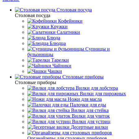
Столовая посуда
Столовая посуда
Кофейники
Кружки
Салатники
Блюда
Блюдца
Супницы и
бульонницы
Тарелки
Чайники
Чашки
Cтоловые приборы
Cтоловые приборы
Вилки для лобстера
Вилки для пирожных
Ножи для масла
Палочки для еды
Вилки для стейка
Вилки для улиток
Вилки для устриц
Десертные вилки
Органайзеры для столовых приборов