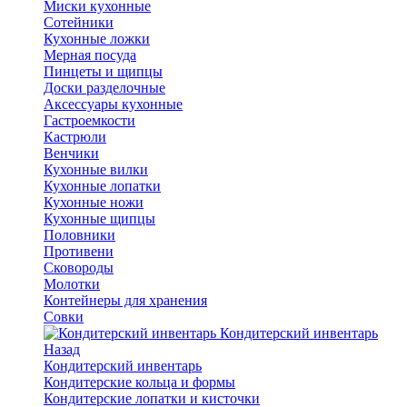
Миски кухонные
Сотейники
Кухонные ложки
Мерная посуда
Пинцеты и щипцы
Доски разделочные
Аксессуары кухонные
Гастроемкости
Кастрюли
Венчики
Кухонные вилки
Кухонные лопатки
Кухонные ножи
Кухонные щипцы
Половники
Противени
Сковороды
Молотки
Контейнеры для хранения
Совки
Кондитерский инвентарь
Назад
Кондитерский инвентарь
Кондитерские кольца и формы
Кондитерские лопатки и кисточки