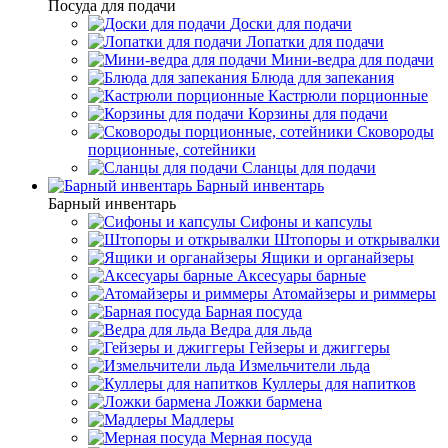
Посуда для подачи
Доски для подачи
Лопатки для подачи
Мини-ведра для подачи
Блюда для запекания
Кастрюли порционные
Корзины для подачи
Сковороды
порционные, сотейники
Сланцы для подачи
Барный инвентарь
Барный инвентарь
Сифоны и капсулы
Штопоры и открывалки
Ящики и органайзеры
Аксесуары барные
Атомайзеры и риммеры
Барная посуда
Ведра для льда
Гейзеры и джиггеры
Измельчители льда
Куллеры для напитков
Ложки бармена
Мадлеры
Мерная посуда