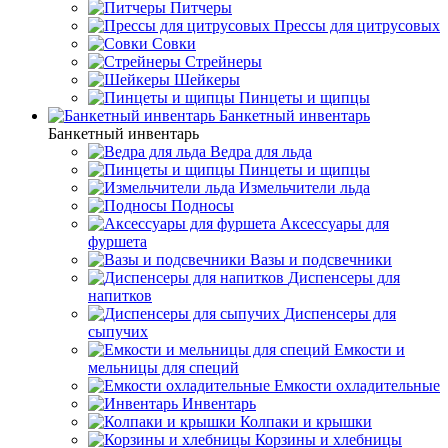
Питчеры
Прессы для цитрусовых
Совки
Стрейнеры
Шейкеры
Пинцеты и щипцы
Банкетный инвентарь
Банкетный инвентарь
Ведра для льда
Пинцеты и щипцы
Измельчители льда
Подносы
Аксессуары для
фуршета
Вазы и подсвечники
Диспенсеры для
напитков
Диспенсеры для
сыпучих
Емкости и
мельницы для специй
Емкости охладительные
Инвентарь
Колпаки и крышки
Корзины и хлебницы