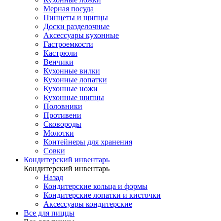
Мерная посуда
Пинцеты и щипцы
Доски разделочные
Аксессуары кухонные
Гастроемкости
Кастрюли
Венчики
Кухонные вилки
Кухонные лопатки
Кухонные ножи
Кухонные щипцы
Половники
Противени
Сковороды
Молотки
Контейнеры для хранения
Совки
Кондитерский инвентарь
Кондитерский инвентарь
Назад
Кондитерские кольца и формы
Кондитерские лопатки и кисточки
Аксессуары кондитерские
Все для пиццы