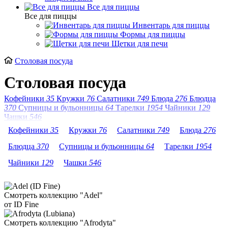
Все для пиццы
Все для пиццы
Инвентарь для пиццы
Формы для пиццы
Щетки для печи
Столовая посуда
Столовая посуда
Кофейники
35
Кружки
76
Салатники
749
Блюда
276
Блюдца
370
Супницы и бульонницы
64
Тарелки
1954
Чайники
129
Чашки
546
Кофейники
35
Кружки
76
Салатники
749
Блюда
276
Блюдца
370
Супницы и бульонницы
64
Тарелки
1954
Чайники
129
Чашки
546
Смотреть коллекцию "Adel"
от ID Fine
Смотреть коллекцию "Afrodyta"