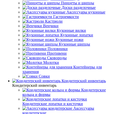
Пинцеты и щипцы
Доски разделочные
Аксессуары кухонные
Гастроемкости
Кастрюли
Венчики
Кухонные вилки
Кухонные лопатки
Кухонные ножи
Кухонные щипцы
Половники
Противени
Сковороды
Молотки
Контейнеры для
хранения
Совки
Кондитерский инвентарь
Кондитерский инвентарь
Кондитерские
кольца и формы
Кондитерские лопатки и кисточки
Аксессуары
кондитерские