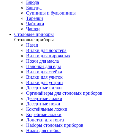
Блюда
Блюдца
Супницы и бульонницы
Тарелки
Чайники
Чашки
Cтоловые приборы
Cтоловые приборы
Назад
Вилки для лобстера
Вилки для пирожных
Ножи для масла
Палочки для еды
Вилки для стейка
Вилки для улиток
Вилки для устриц
Десертные вилки
Органайзеры для столовых приборов
Десертные ложки
Десертные ножи
Коктейльные ложки
Кофейные ложки
Лопатки для торта
Наборы столовых приборов
Ножи для стейка