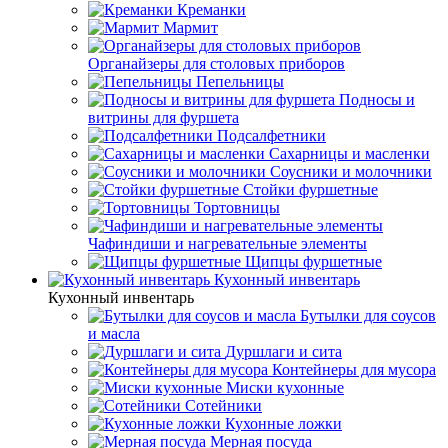
Креманки
Мармит
Органайзеры для столовых приборов
Пепельницы
Подносы и
витрины для фуршета
Подсалфетники
Сахарницы и масленки
Соусники и молочники
Стойки фуршетные
Тортовницы
Чафиндиши и нагревательные элементы
Щипцы фуршетные
Кухонный инвентарь
Кухонный инвентарь
Бутылки для соусов
и масла
Дуршлаги и сита
Контейнеры для мусора
Миски кухонные
Сотейники
Кухонные ложки
Мерная посуда