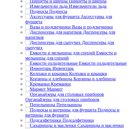
Пинцеты и щипцы
Измельчители льда
Подносы
Аксессуары для
фуршета
Вазы и подсвечники
Диспенсеры для
напитков
Диспенсеры для
сыпучих
Емкости и
мельницы для специй
Емкости охладительные
Инвентарь
Колпаки и крышки
Корзины и хлебницы
Креманки
Мармит
Органайзеры для столовых приборов
Пепельницы
Подносы и
витрины для фуршета
Подсалфетники
Сахарницы и масленки