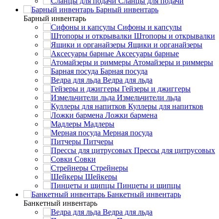
Сланцы для подачи
Барный инвентарь
Барный инвентарь
Сифоны и капсулы
Штопоры и открывалки
Ящики и органайзеры
Аксесуары барные
Атомайзеры и риммеры
Барная посуда
Ведра для льда
Гейзеры и джиггеры
Измельчители льда
Куллеры для напитков
Ложки бармена
Мадлеры
Мерная посуда
Питчеры
Прессы для цитрусовых
Совки
Стрейнеры
Шейкеры
Пинцеты и щипцы
Банкетный инвентарь
Банкетный инвентарь
Ведра для льда