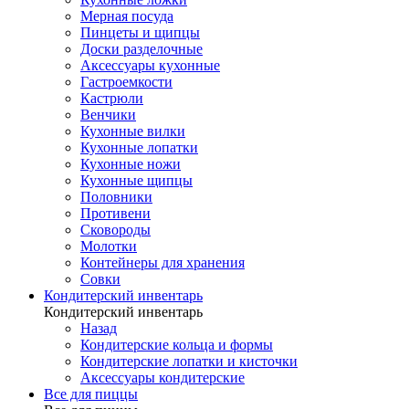
Мерная посуда
Пинцеты и щипцы
Доски разделочные
Аксессуары кухонные
Гастроемкости
Кастрюли
Венчики
Кухонные вилки
Кухонные лопатки
Кухонные ножи
Кухонные щипцы
Половники
Противени
Сковороды
Молотки
Контейнеры для хранения
Совки
Кондитерский инвентарь
Кондитерский инвентарь
Назад
Кондитерские кольца и формы
Кондитерские лопатки и кисточки
Аксессуары кондитерские
Все для пиццы