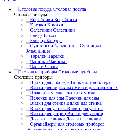
Столовая посуда
Столовая посуда
Кофейники
Кружки
Салатники
Блюда
Блюдца
Супницы и
бульонницы
Тарелки
Чайники
Чашки
Cтоловые приборы
Cтоловые приборы
Вилки для лобстера
Вилки для пирожных
Ножи для масла
Палочки для еды
Вилки для стейка
Вилки для улиток
Вилки для устриц
Десертные вилки
Органайзеры для столовых приборов