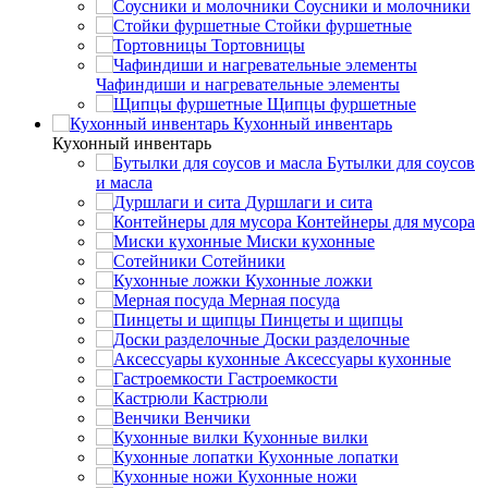
Соусники и молочники
Стойки фуршетные
Тортовницы
Чафиндиши и нагревательные элементы
Щипцы фуршетные
Кухонный инвентарь
Кухонный инвентарь
Бутылки для соусов
и масла
Дуршлаги и сита
Контейнеры для мусора
Миски кухонные
Сотейники
Кухонные ложки
Мерная посуда
Пинцеты и щипцы
Доски разделочные
Аксессуары кухонные
Гастроемкости
Кастрюли
Венчики
Кухонные вилки
Кухонные лопатки
Кухонные ножи