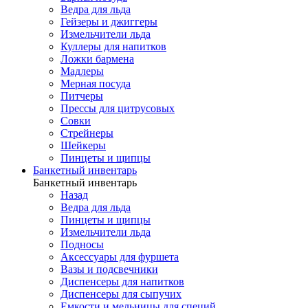
Ведра для льда
Гейзеры и джиггеры
Измельчители льда
Куллеры для напитков
Ложки бармена
Мадлеры
Мерная посуда
Питчеры
Прессы для цитрусовых
Совки
Стрейнеры
Шейкеры
Пинцеты и щипцы
Банкетный инвентарь
Банкетный инвентарь
Назад
Ведра для льда
Пинцеты и щипцы
Измельчители льда
Подносы
Аксессуары для фуршета
Вазы и подсвечники
Диспенсеры для напитков
Диспенсеры для сыпучих
Емкости и мельницы для специй