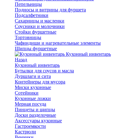
Пепельницы
Подносы и витрины для фуршета
Подсалфетники
Сахарницы и масленки
Соусники и молочники
Стойки фуршетные
Тортовницы
Чафиндиши и нагревательные элементы
Щипцы фуршетные
Кухонный инвентарь
Назад
Кухонный инвентарь
Бутылки для соусов и масла
Дуршлаги и сита
Контейнеры для мусора
Миски кухонные
Сотейники
Кухонные ложки
Мерная посуда
Пинцеты и щипцы
Доски разделочные
Аксессуары кухонные
Гастроемкости
Кастрюли
Венчики