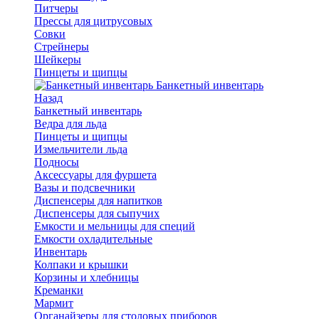
Питчеры
Прессы для цитрусовых
Совки
Стрейнеры
Шейкеры
Пинцеты и щипцы
Банкетный инвентарь
Назад
Банкетный инвентарь
Ведра для льда
Пинцеты и щипцы
Измельчители льда
Подносы
Аксессуары для фуршета
Вазы и подсвечники
Диспенсеры для напитков
Диспенсеры для сыпучих
Емкости и мельницы для специй
Емкости охладительные
Инвентарь
Колпаки и крышки
Корзины и хлебницы
Креманки
Мармит
Органайзеры для столовых приборов