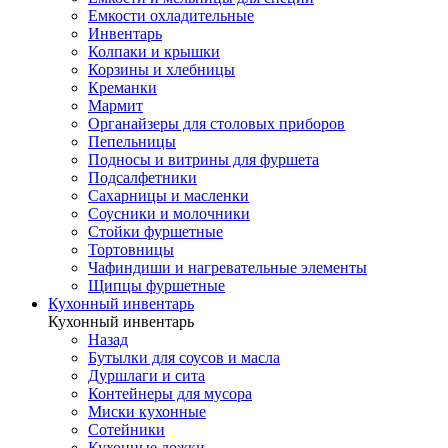
Емкости охладительные
Инвентарь
Колпаки и крышки
Корзины и хлебницы
Креманки
Мармит
Органайзеры для столовых приборов
Пепельницы
Подносы и витрины для фуршета
Подсалфетники
Сахарницы и масленки
Соусники и молочники
Стойки фуршетные
Тортовницы
Чафиндиши и нагревательные элементы
Щипцы фуршетные
Кухонный инвентарь
Кухонный инвентарь
Назад
Бутылки для соусов и масла
Дуршлаги и сита
Контейнеры для мусора
Миски кухонные
Сотейники
Кухонные ложки