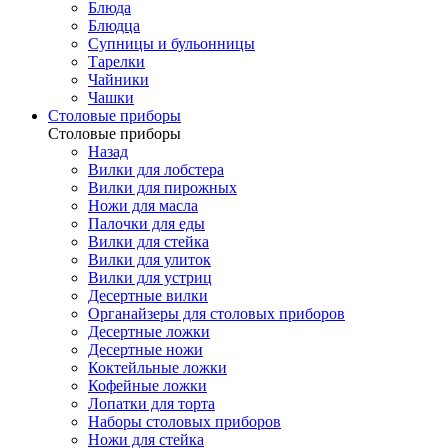
Блюда
Блюдца
Супницы и бульонницы
Тарелки
Чайники
Чашки
Cтоловые приборы
Cтоловые приборы
Назад
Вилки для лобстера
Вилки для пирожных
Ножи для масла
Палочки для еды
Вилки для стейка
Вилки для улиток
Вилки для устриц
Десертные вилки
Органайзеры для столовых приборов
Десертные ложки
Десертные ножи
Коктейльные ложки
Кофейные ложки
Лопатки для торта
Наборы столовых приборов
Ножи для стейка