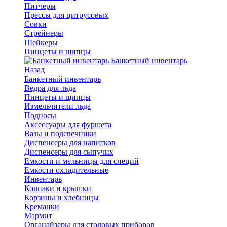
Питчеры
Прессы для цитрусовых
Совки
Стрейнеры
Шейкеры
Пинцеты и щипцы
Банкетный инвентарь
Назад
Банкетный инвентарь
Ведра для льда
Пинцеты и щипцы
Измельчители льда
Подносы
Аксессуары для фуршета
Вазы и подсвечники
Диспенсеры для напитков
Диспенсеры для сыпучих
Емкости и мельницы для специй
Емкости охладительные
Инвентарь
Колпаки и крышки
Корзины и хлебницы
Креманки
Мармит
Органайзеры для столовых приборов