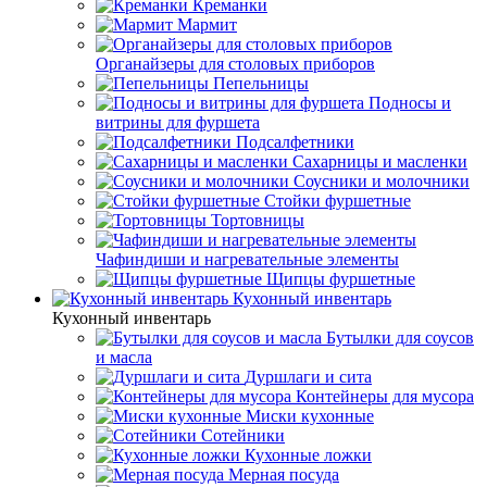
Креманки
Мармит
Органайзеры для столовых приборов
Пепельницы
Подносы и
витрины для фуршета
Подсалфетники
Сахарницы и масленки
Соусники и молочники
Стойки фуршетные
Тортовницы
Чафиндиши и нагревательные элементы
Щипцы фуршетные
Кухонный инвентарь
Кухонный инвентарь
Бутылки для соусов
и масла
Дуршлаги и сита
Контейнеры для мусора
Миски кухонные
Сотейники
Кухонные ложки
Мерная посуда