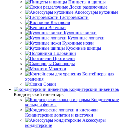
Пинцеты и щипцы
Доски разделочные
Аксессуары кухонные
Гастроемкости
Кастрюли
Венчики
Кухонные вилки
Кухонные лопатки
Кухонные ножи
Кухонные щипцы
Половники
Противени
Сковороды
Молотки
Контейнеры для
хранения
Совки
Кондитерский инвентарь
Кондитерский инвентарь
Кондитерские
кольца и формы
Кондитерские лопатки и кисточки
Аксессуары
кондитерские