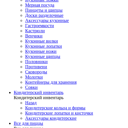
Мерная посуда
Пинцеты и щипцы
Доски разделочные
Аксессуары кухонные
Гастроемкости
Кастрюли
Венчики
Кухонные вилки
Кухонные лопатки
Кухонные ножи
Кухонные щипцы
Половники
Противени
Сковороды
Молотки
Контейнеры для хранения
Совки
Кондитерский инвентарь
Кондитерский инвентарь
Назад
Кондитерские кольца и формы
Кондитерские лопатки и кисточки
Аксессуары кондитерские
Все для пиццы