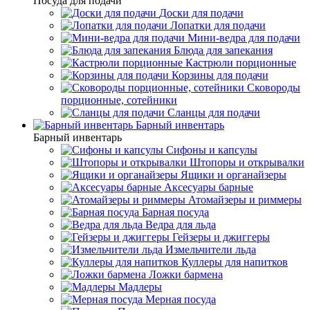
Посуда для подачи
Доски для подачи
Лопатки для подачи
Мини-ведра для подачи
Блюда для запекания
Кастрюли порционные
Корзины для подачи
Сковороды
порционные, сотейники
Сланцы для подачи
Барный инвентарь
Барный инвентарь
Сифоны и капсулы
Штопоры и открывалки
Ящики и органайзеры
Аксесуары барные
Атомайзеры и риммеры
Барная посуда
Ведра для льда
Гейзеры и джиггеры
Измельчители льда
Куллеры для напитков
Ложки бармена
Мадлеры
Мерная посуда