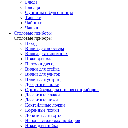
Блюда
Блюдца
Супницы и бульонницы
Тарелки
Чайники
Чашки
Cтоловые приборы
Cтоловые приборы
Назад
Вилки для лобстера
Вилки для пирожных
Ножи для масла
Палочки для еды
Вилки для стейка
Вилки для улиток
Вилки для устриц
Десертные вилки
Органайзеры для столовых приборов
Десертные ложки
Десертные ножи
Коктейльные ложки
Кофейные ложки
Лопатки для торта
Наборы столовых приборов
Ножи для стейка