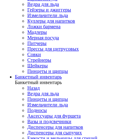
Ведра для льда
Гейзеры и джиггеры
Измельчители льда
Куллеры для напитков
Ложки бармена
Мадлеры
Мерная посуда
Питчеры
Прессы для цитрусовых
Совки
Стрейнеры
Шейкеры
Пинцеты и щипцы
Банкетный инвентарь
Банкетный инвентарь
Назад
Ведра для льда
Пинцеты и щипцы
Измельчители льда
Подносы
Аксессуары для фуршета
Вазы и подсвечники
Диспенсеры для напитков
Диспенсеры для сыпучих
Емкости и мельницы для специй