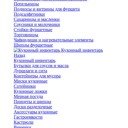
Пепельницы
Подносы и витрины для фуршета
Подсалфетники
Сахарницы и масленки
Соусники и молочники
Стойки фуршетные
Тортовницы
Чафиндиши и нагревательные элементы
Щипцы фуршетные
Кухонный инвентарь
Назад
Кухонный инвентарь
Бутылки для соусов и масла
Дуршлаги и сита
Контейнеры для мусора
Миски кухонные
Сотейники
Кухонные ложки
Мерная посуда
Пинцеты и щипцы
Доски разделочные
Аксессуары кухонные
Гастроемкости
Кастрюли
Венчики