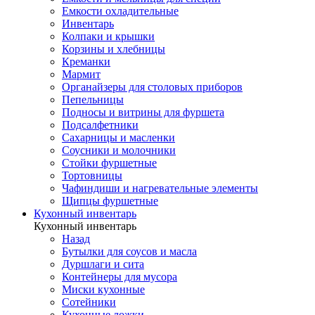
Емкости охладительные
Инвентарь
Колпаки и крышки
Корзины и хлебницы
Креманки
Мармит
Органайзеры для столовых приборов
Пепельницы
Подносы и витрины для фуршета
Подсалфетники
Сахарницы и масленки
Соусники и молочники
Стойки фуршетные
Тортовницы
Чафиндиши и нагревательные элементы
Щипцы фуршетные
Кухонный инвентарь
Кухонный инвентарь
Назад
Бутылки для соусов и масла
Дуршлаги и сита
Контейнеры для мусора
Миски кухонные
Сотейники
Кухонные ложки