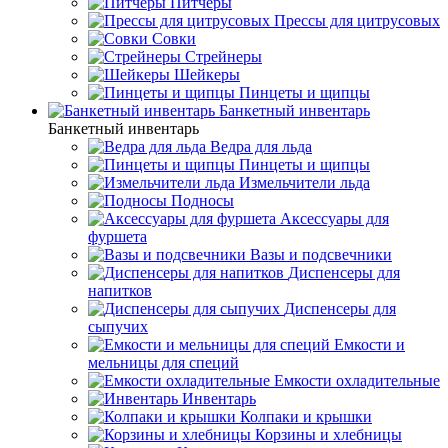
Питчеры
Прессы для цитрусовых
Совки
Стрейнеры
Шейкеры
Пинцеты и щипцы
Банкетный инвентарь
Банкетный инвентарь
Ведра для льда
Пинцеты и щипцы
Измельчители льда
Подносы
Аксессуары для
фуршета
Вазы и подсвечники
Диспенсеры для
напитков
Диспенсеры для
сыпучих
Емкости и
мельницы для специй
Емкости охладительные
Инвентарь
Колпаки и крышки
Корзины и хлебницы