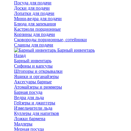
Посуда для подачи
Доски для подачи
Лопатки для подачи
Мини-ведра для подачи
Блюда для запекания
Кастрюли порционные
Корзины для подачи
Сковороды порционные, сотейники
Сланцы для подачи
Барный инвентарь
Назад
Барный инвентарь
Сифоны и капсулы
Штопоры и открывалки
Ящики и органайзеры
Аксесуары барные
Атомайзеры и риммеры
Барная посуда
Ведра для льда
Гейзеры и джиггеры
Измельчители льда
Куллеры для напитков
Ложки бармена
Мадлеры
Мерная посуда